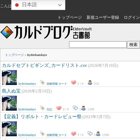
日本語
こんばんは
ゲスト
さん
トップページ
新規ユーザー登録
ログイン
トップページ
»
hydechandayo
カルドセプトビギンズ_カードリスト.csv
(2026年7月19日)
hydechandayo
攻略情報
カード
2 + 0
253
島人ぬ宝
(2026年2月10日)
hydechandayo
日記
3 + 0
1
1,286
【定義】リボルト・カードレビュー祭
(2023年5月7日)
hydechandayo
攻略情報
カード
3 + 0
1
1,940