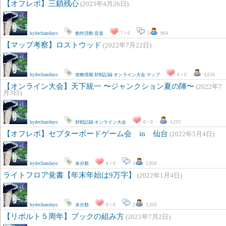
【オフレポ】三鎖残心
(2023年4月26日)
hydechandayo
創作活動
音楽
7 + 0
2
964
【マップ考察】ロストウッド
(2022年7月22日)
hydechandayo
攻略情報
対戦記録
オンライン大会
マップ
6 + 0
4,616
【オンライン大会】天下統一 〜ジャンクション夏の陣〜
(2022年7
月3日)
hydechandayo
対戦記録
オンライン大会
6 + 0
4,192
【オフレポ】セプターボードゲーム会 in 仙台
(2022年5月4日)
hydechandayo
未分類
4 + 0
3
2,950
ライトフロア覚書【年末年始は9万字】
(2022年1月4日)
hydechandayo
未分類
6 + 0
2
2,359
【リボルト５周年】ブックの組み方
(2021年7月2日)