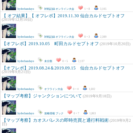
hydechandayo
対戦記録
オンライン大会
1 + 8
3,105
【 オフ結果】【 オフレポ】2019.11.30 仙台カルドセプトオフ
(2019年12月10日)
hydechandayo
対戦記録
オフライン大会
0 + 3
2,389
【オフレポ】2019.10.05 町田カルドセプトオフ
(2019年10月20日)
hydechandayo
未分類
0 + 5
2,137
【オフレポ】2019.08.24＆2019.09.15 仙台カルドセプトオフ
(2019年9月21日)
hydechandayo
オフライン大会
0 + 4
1,602
【マップ考察】ジャンクションについて
(2019年9月18日)
hydechandayo
攻略情報
ブック
0 + 7
1,863
【マップ考察】カオスパレスの即時売買と通行料戦術
(2019年9月2
日)