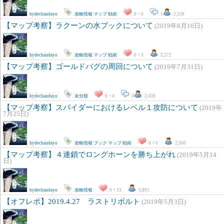
hydechandayo
攻略情報
マップ
戦術
0 + 6
1
2,128
【マップ考察】ラクーンの水ブックについて
(2019年8月16日)
hydechandayo
攻略情報
マップ
戦術
0 + 5
2,272
【マップ考察】ゴールドバグの周回について
(2019年7月31日)
hydechandayo
未分類
0 + 4
4
2,439
【マップ考察】スパイダーにおけるレベル１攻防について
(2019年
7月25日)
hydechandayo
攻略情報
ブック
マップ
戦術
0 + 6
2,360
【マップ考察】４連鎖でロングホーンを勝ち上がれ
(2019年5月14
日)
hydechandayo
攻略情報
0 + 13
3,891
【オフレポ】2019.4.27 ラストリボルト
(2019年5月3日)