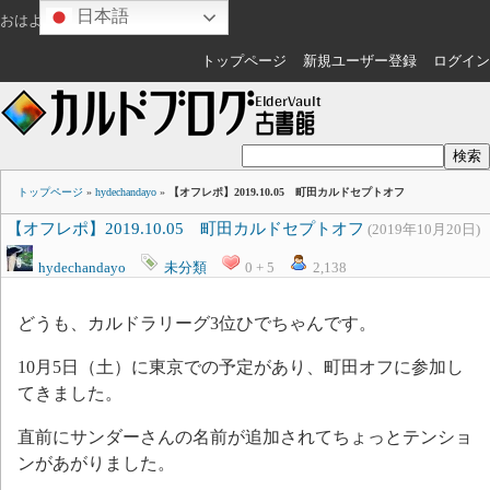
日本語
おはようございます
ゲスト
さん
トップページ
新規ユーザー登録
ログイン
トップページ
»
hydechandayo
»
【オフレポ】2019.10.05 町田カルドセプトオフ
【オフレポ】2019.10.05 町田カルドセプトオフ
(2019年10月20日)
hydechandayo
未分類
0 + 5
2,138
どうも、カルドラリーグ3位ひでちゃんです。
10月5日（土）に東京での予定があり、町田オフに参加し
てきました。
直前にサンダーさんの名前が追加されてちょっとテンショ
ンがあがりました。