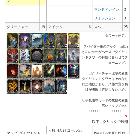
ン
ランドドレイン
3
リミッション
3
クリーチャー
19
アイテム
6
スペル
25
タワーを想定。
スパイダー用のブック、tedloa
さんのpressがベースでダイヤモ
ンドタワーの特性に合わせてチ
ューニング。
〇クリーチャー比率の変更
ダイヤモンドタワーはそれなり
に土地数があり、序盤の置き負
けが勝敗に直結しないため。
〇手札破壊カードの枚数の変更
広いマップであり
++++++++++++++++++++
▼
以下、クリックで展開
人数: 4人戦 ゴールGP:
マップ: ダイヤモンド
Posse Book ID: 1939