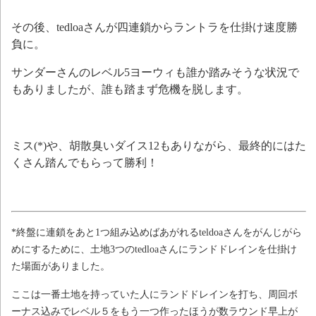
その後、tedloaさんが四連鎖からラントラを仕掛け速度勝
負に。
サンダーさんのレベル5ヨーウィも誰か踏みそうな状況で
もありましたが、誰も踏まず危機を脱します。
ミス(*)や、胡散臭いダイス12もありながら、最終的にはた
くさん踏んでもらって勝利！
*終盤に連鎖をあと1つ組み込めばあがれるteldoaさんをがんじがら
めにするために、土地3つのtedloaさんにランドドレインを仕掛け
た場面がありました。
ここは一番土地を持っていた人にランドドレインを打ち、周回ボ
ーナス込みでレベル５をもう一つ作ったほうが数ラウンド早上が