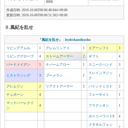
8000
作成日時: 2019-10-06T00:06:48.844+09:00
更新日時: 2019-10-06T00:06:51.502+09:00
Ⅱ.風紀を乱せ
「
風紀を乱せ
」
-
hydechantikusho
リビングアムル
1
グレムリンアイ
1
エアーシフト
3
リビンググローブ
4
ストームアーマー
2
ギフト
4
バードメイデン
1
ナパームアロー
1
スニークハンド
3
ドレインマジッ
ミストウィング
3
ブーメラン
1
1
ク
グレムリン
2
リアクトアーマー
2
バインドミスト
2
テュポーン
4
フォーサイト
1
マッドハーレクイ
4
フラクシオン
1
ン
ホーリーワード8
4
メタモルフォシ
2