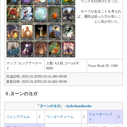
ランスを仕掛けたかった。
モーフがあることを考えれ
ば、属性は絞った方が良いこ
とに気が付いた。
マップ: ロングアーケー
人数: 4人戦 ゴールGP:
Posse Book ID: 1949
ド
8000
作成日時: 2019-10-20T01:03:41.490+09:00
更新日時: 2019-10-20T01:05:16.482+09:00
Ⅱ.ヌーンのヨガ
「
ヌーンのヨガ
」
-
hydechantikusho
ウォーターシフ
リビングアムル
3
ワンダーチャーム
3
2
ト