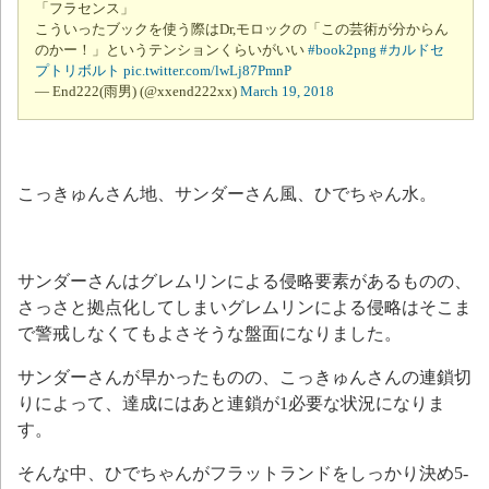
「フラセンス」
こういったブックを使う際はDr,モロックの「この芸術が分からん
のかー！」というテンションくらいがいい
#book2png
#カルドセ
プトリボルト
pic.twitter.com/lwLj87PmnP
— End222(雨男) (@xxend222xx)
March 19, 2018
こっきゅんさん地、サンダーさん風、ひでちゃん水。
サンダーさんはグレムリンによる侵略要素があるものの、
さっさと拠点化してしまいグレムリンによる侵略はそこま
で警戒しなくてもよさそうな盤面になりました。
サンダーさんが早かったものの、こっきゅんさんの連鎖切
りによって、達成にはあと連鎖が1必要な状況になりま
す。
そんな中、ひでちゃんがフラットランドをしっかり決め5-