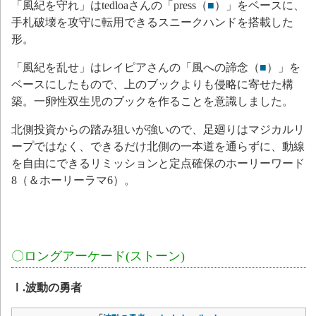
「風紀を守れ」はtedloaさんの「press（
■
）」をベースに、
手札破壊を攻守に転用できるスニークハンドを搭載した
形。
「風紀を乱せ」はレイピアさんの「風への諦念（
■
）」を
ベースにしたもので、上のブックよりも侵略に寄せた構
築。一卵性双生児のブックを作ることを意識しました。
北側投資からの踏み狙いが強いので、足廻りはマジカルリ
ープではなく、できるだけ北側の一本道を通らずに、動線
を自由にできるリミッションと定点確保のホーリーワード
8（＆ホーリーラマ6）。
〇ロングアーケード(ストーン)
Ⅰ.波動の勇者