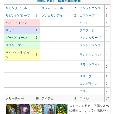
「
波動の勇者
」
-
hydechantikusho
リビングアムル
3
スフィアシールド
2
インフルエンス
2
リビンググローブ
3
グレムリンアイ
2
エスケープ
1
バードメイデン
2
ギフト
4
マカラ
4
プロフェシー
2
グーバクイーン
2
マジカルリープ
4
スクリーマー
2
ランドトランス
3
マッドハーレクイ
3
ランドドレイン
4
ン
リモートスイッ
2
チ
リリーフ
1
ロングライン
2
バリアー
2
クリーチャー
19
アイテム
4
スペル
27
ストーンを想定、不屈を多め
に搭載し、いつでも地変やト