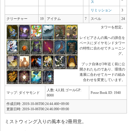
ス
リミッション
3
クリーチャー
19
アイテム
7
スペル
24
タワーを想定。
レイピアさんの風への諦念を
ベースにダイヤモンドタワー
の特性に合わせてチューニン
グ。
ブック自体が3年近く前に公
開されたものであり、環境の
進展に合わせてカードの組み
合わせを変更しています。
人数: 4人戦 ゴールGP:
マップ: ダイヤモンド
Posse Book ID: 1940
8000
作成日時: 2019-10-06T00:24:44.460+09:00
更新日時: 2019-10-06T00:24:46.090+09:00
ミストウィング入りの風本を2冊用意。