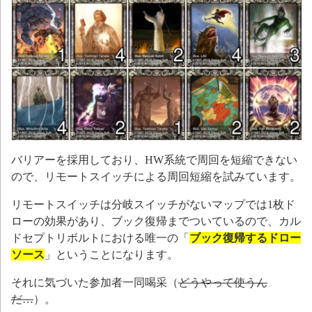
バリアーを採用しており、HW系統で周回を短縮できない
ので、リモートスイッチによる周回短縮を試みています。
リモートスイッチは分岐スイッチがないマップでは1枚ド
ローの効果があり、ブック復帰までついているので、カル
ドセプトリボルトにおける唯一の「
ブック復帰するドロー
ソース
」ということになります。
それに気づいた参加者一同喝采（
どうやって使うん
だ…
）。