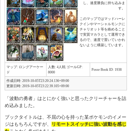
し、速度勝負に持ち込みま
す。
このマップではマッドハーレ
クインやマーシャルモンクに
チャリオット等を絡めること
で実質マカラとして運用でき
るので、速度で置いていかれ
ないように構築しています。
マップ: ロングアーケー
人数: 4人戦 ゴールGP:
Posse Book ID: 1938
ド
8000
作成日時: 2019-10-05T23:20:24.136+09:00
更新日時: 2019-10-05T23:22:39.105+09:00
「波動の勇者」はとにかく強いと思ったクリーチャーを詰
め込みました。
ブックタイトルは、不屈の心を持った某ポケモンのイメー
ジはもちろんですが、
リモートスイッチに強い波動を感じ