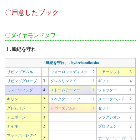
〇用意したブック
〇ダイヤモンドタワー
Ⅰ.風紀を守れ
「
風紀を守れ
」
-
hydechantikusho
リビングアムル
1
ウォーロックディスク
2
エアーシフト
3
リビンググローブ
3
グレムリンアイ
1
ギフト
4
ミストウィング
4
ストームアーマー
1
シャッター
1
キリン
2
スペクターローブ
1
スニークハンド
2
グレムリン
2
トパーズアムル
1
セフト
2
テュポーン
3
フラクシオン
2
ナイキー
2
プロフェシー
2
マッドハーレクイ
2
ホーリーワード8
3