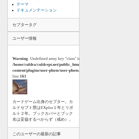
テーマ
ドキュメンテーション
セプタータグ
ユーザー情報
Warning
: Undefined array key "class" in
たまちょ
/home/culdra/culdcept.net/public_html/blog/wp-
ん
content/plugins/user-photo/user-photo.php
on
@tamasher1
line
161
0259-0878-
7021
カードゲーム出身のセプター。カ
ルドセプト歴はEXplus１年とリボ
ルト２年。ブックカバーとブック
名は妥協するべからず（戒め）。
このユーザーの最新の記事