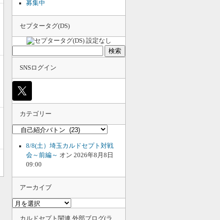
募集中
セプタータグ(DS)
検
索:
SNSログイン
カテゴリー
カ
テ
ゴ
8/8(土）埼玉カルドセプト対戦
リ
会～前編～
オン 2026年8月8日
ー
09:00
アーカイブ
ア
ー
カ
カルドセプト関連 外部ブログ(ラ