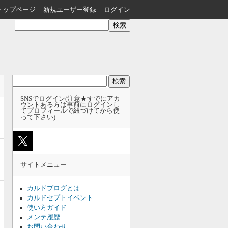
トップページ
新規ユーザー登録
ログイン
検
索:
SNSでログイン(注意★すでにアカ
ウントある方は事前にログインし
てプロフィールで紐づけてから使
って下さい)
サイトメニュー
カルドブログとは
カルドセプトイベント
使い方ガイド
メンテ履歴
お問い合わせ