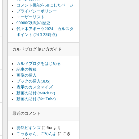
コメント機能をoffにしたページ
プライバシーポリシー
ユーザーリスト
90000G対戦の歴史
代々木アポーツ2024 – カルスタ
ポイント (24.3.23時点)
カルドブログ 使い方ガイド
カルドブログをはじめる
記事の投稿
画像の挿入
ブックの挿入(3DS)
表示のカスタマイズ
動画の貼付 (twitch.tv)
動画の貼付 (YouTube)
最近のコメント
徒然ビギンズ
に
fira
より
こっきゅん、ごめんよ
に
こき