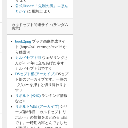
ゅ
より
公式Discord「先制の風」←ほん
とか？
に
風騎士
より
カルドセプト関連サイト(ランダム
表示)
book2png
ブック画像作成サイ
ト (http://aa1.versus.jp/revolt/ か
ら移設) 0
カルドセプト部
ウェザリングさ
んが2026年に立ちあげたネオ・
カルドセプト部です 0
DSセプト部(アーカイブ)
DSセプ
ト部のアーカイブです。一覧の
1,2,3,4〜を押すと切り替わりま
す 0
リボルト (公式)
ランキング情報
など 0
リボルトWiki (アーカイブ)
シリ
ーズ第8作目「カルドセプト リ
ボルト」の情報をまとめる wiki
です。一時期内容とんでました