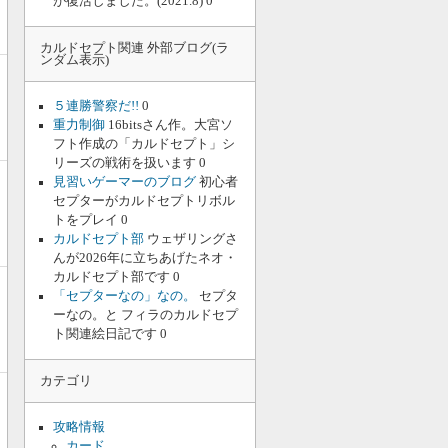
が復活しました。(2021.8) 0
カルドセプト関連 外部ブログ(ラ
ンダム表示)
５連勝警察だ!!
0
重力制御
16bitsさん作。大宮ソ
フト作成の「カルドセプト」シ
リーズの戦術を扱います 0
見習いゲーマーのブログ
初心者
セプターがカルドセプトリボル
トをプレイ 0
カルドセプト部
ウェザリングさ
んが2026年に立ちあげたネオ・
カルドセプト部です 0
「セプターなの」なの。
セプタ
ーなの。と フィラのカルドセプ
ト関連絵日記です 0
カテゴリ
攻略情報
カード