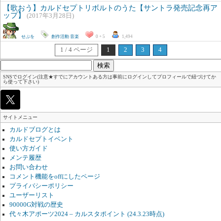
【歌おう】カルドセプトリボルトのうた【サントラ発売記念再ア
ップ】
(2017年3月28日)
せぷを
創作活動
音楽
0 + 5
1,494
1 / 4 ページ
1
2
3
4
検
索:
SNSでログイン(注意★すでにアカウントある方は事前にログインしてプロフィールで紐づけてか
ら使って下さい)
サイトメニュー
カルドブログとは
カルドセプトイベント
使い方ガイド
メンテ履歴
お問い合わせ
コメント機能をoffにしたページ
プライバシーポリシー
ユーザーリスト
90000G対戦の歴史
代々木アポーツ2024 – カルスタポイント (24.3.23時点)