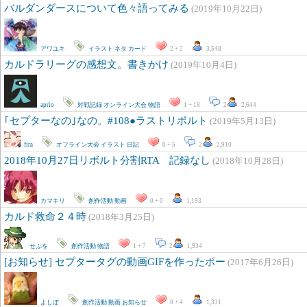
バルダンダースについて色々語ってみる
(2019年10月22日)
アワユキ
イラスト
ネタ
カード
2 + 2
3,548
カルドラリーグの感想文。書きかけ
(2019年10月4日)
aprio
対戦記録
オンライン大会
物語
1 + 18
2
2,644
｢セプターなの｣なの。#108●ラストリボルト
(2019年5月13日)
fira
オフライン大会
イラスト
日記
0 + 5
2
2,910
2018年10月27日リボルト分割RTA 記録なし
(2018年10月28日)
カマキリ
創作活動
動画
0 + 0
1,193
カルド救命２４時
(2018年3月25日)
せぷを
創作活動
物語
1 + 7
2
1,934
[お知らせ] セプタータグの動画GIFを作ったポー
(2017年6月26日)
よしぽ
創作活動
動画
お知らせ
0 + 4
1,331