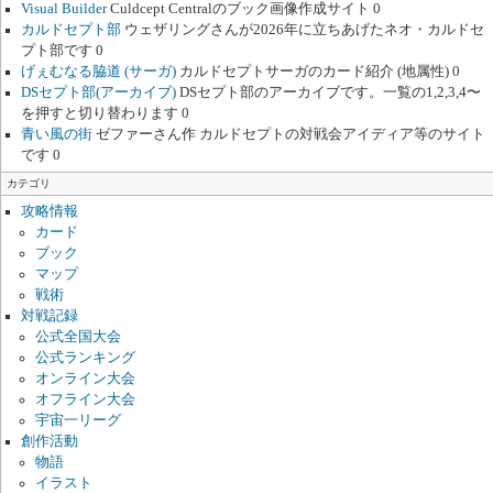
Visual Builder
Culdcept Centralのブック画像作成サイト 0
カルドセプト部
ウェザリングさんが2026年に立ちあげたネオ・カルドセ
プト部です 0
げぇむなる脇道 (サーガ)
カルドセプトサーガのカード紹介 (地属性) 0
DSセプト部(アーカイブ)
DSセプト部のアーカイブです。一覧の1,2,3,4〜
を押すと切り替わります 0
青い風の街
ゼファーさん作 カルドセプトの対戦会アイディア等のサイト
です 0
カテゴリ
攻略情報
カード
ブック
マップ
戦術
対戦記録
公式全国大会
公式ランキング
オンライン大会
オフライン大会
宇宙一リーグ
創作活動
物語
イラスト