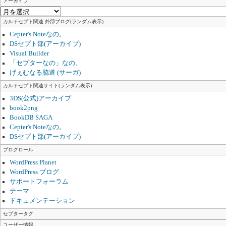
リ
アーカイブ
ー
ア
ー
カルドセプト関連 外部ブログ(ランダム表示)
カ
Cepter's Noteなの。
イ
DSセプト部(アーカイブ)
ブ
Visual Builder
「セプターなの」なの。
げぇむなる脇道 (サーガ)
カルドセプト関連サイト(ランダム表示)
3DS(公式)アーカイブ
book2png
BookDB SAGA
Cepter's Noteなの。
DSセプト部(アーカイブ)
ブログロール
WordPress Planet
WordPress ブログ
サポートフォーラム
テーマ
ドキュメンテーション
セプタータグ
ユーザー情報