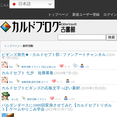
日本語
こんにちは
ゲスト
さん
トップページ
新規ユーザー登録
ログイン
トップページ
»
創作活動
ビギンズ発売★ / カルドセプト部 / ファンアートチャンネル
(2026
年7月16日)
fira
創作活動
イラスト
日記
お知らせ
0 + 0
1
242
カルドセプト 七夕 短冊募集
(2026年7月1日)
fira
攻略情報
創作活動
カード
0 + 0
143
カルドセプトビギンズの石板文字っぽい素材
(2026年2月20日)
せぷを
創作活動
イラスト
4 + 0
1,337
バルダンダースに1000回変身させてみた【カルドセプトリボル
ト】ゲームやりこみ学会
(2023年11月17日)