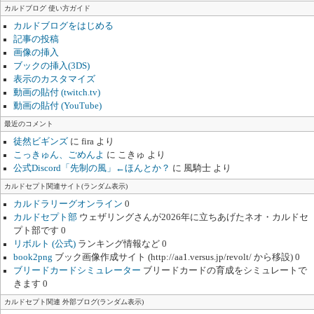
カルドブログ 使い方ガイド
カルドブログをはじめる
記事の投稿
画像の挿入
ブックの挿入(3DS)
表示のカスタマイズ
動画の貼付 (twitch.tv)
動画の貼付 (YouTube)
最近のコメント
徒然ビギンズ
に
fira
より
こっきゅん、ごめんよ
に
こきゅ
より
公式Discord「先制の風」←ほんとか？
に
風騎士
より
カルドセプト関連サイト(ランダム表示)
カルドラリーグオンライン
0
カルドセプト部
ウェザリングさんが2026年に立ちあげたネオ・カルドセ
プト部です 0
リボルト (公式)
ランキング情報など 0
book2png
ブック画像作成サイト (http://aa1.versus.jp/revolt/ から移設) 0
ブリードカードシミュレーター
ブリードカードの育成をシミュレートで
きます 0
カルドセプト関連 外部ブログ(ランダム表示)