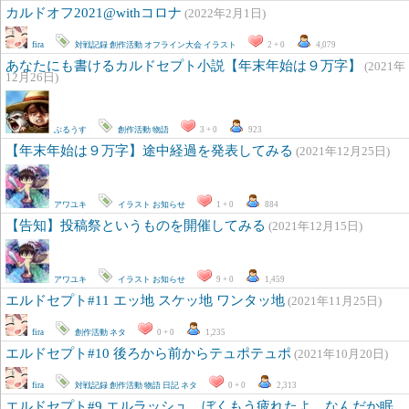
カルドオフ2021@withコロナ
(2022年2月1日)
fira
対戦記録
創作活動
オフライン大会
イラスト
2 + 0
4,079
あなたにも書けるカルドセプト小説【年末年始は９万字】
(2021年
12月26日)
ぶるうす
創作活動
物語
3 + 0
923
【年末年始は９万字】途中経過を発表してみる
(2021年12月25日)
アワユキ
イラスト
お知らせ
1 + 0
884
【告知】投稿祭というものを開催してみる
(2021年12月15日)
アワユキ
イラスト
お知らせ
9 + 0
1,459
エルドセプト#11 エッ地 スケッ地 ワンタッ地
(2021年11月25日)
fira
創作活動
ネタ
0 + 0
1,235
エルドセプト#10 後ろから前からテュポテュポ
(2021年10月20日)
fira
対戦記録
創作活動
物語
日記
ネタ
0 + 0
2,313
エルドセプト#9 エルラッシュ、ぼくもう疲れたよ。なんだか眠