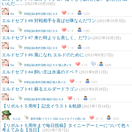
いんだ……
(2021年10月10日)
fira
対戦記録
創作活動
日記
ネタ
0 + 0
2,231
エルドセプト#8 対戦相手を喜ばせ隊なんだワン
(2021年10月3日)
fira
対戦記録
創作活動
日記
ネタ
0 + 0
2,285
エルドセプト#7 来た時よりも美しく、だワン
(2021年10月2日)
fira
対戦記録
創作活動
日記
ネタ
1 + 0
2,230
エルドセプト#6 風になれ エルドのために
(2021年9月27日)
fira
対戦記録
創作活動
日記
ネタ
個人用メモ
2 + 0
1
3,043
エルドセプト#4 飼い主は永遠のドベ？
(2021年9月12日)
fira
対戦記録
創作活動
物語
個人用メモ
1 + 0
1,471
エルドセプト#1 蘇るエルダードラゴン
(2021年8月30日)
fira
対戦記録
創作活動
物語
日記
ネタ
6 + 0
1,270
【リボルト５周年】記念イラスト＆軌跡
(2021年7月24日)
せぷを
創作活動
イラスト
日記
カルドセプトの思い出
15 + 0
1,952
【リボルト５周年まで毎日投稿】タイニーアーミーについて色々
考えてみる【当日】
(2021年7月7日)