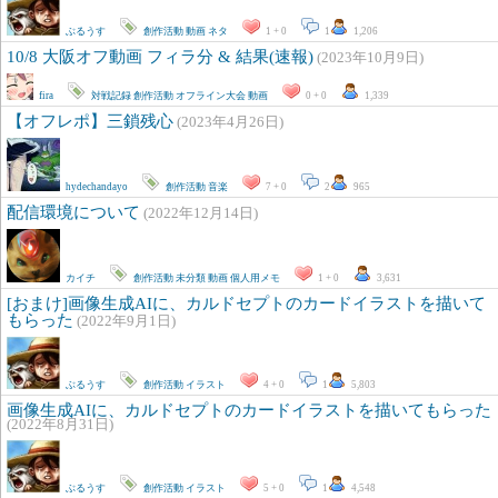
ぶるうす
創作活動
動画
ネタ
1 + 0
1
1,206
10/8 大阪オフ動画 フィラ分 & 結果(速報)
(2023年10月9日)
fira
対戦記録
創作活動
オフライン大会
動画
0 + 0
1,339
【オフレポ】三鎖残心
(2023年4月26日)
hydechandayo
創作活動
音楽
7 + 0
2
965
配信環境について
(2022年12月14日)
カイチ
創作活動
未分類
動画
個人用メモ
1 + 0
3,631
[おまけ]画像生成AIに、カルドセプトのカードイラストを描いて
もらった
(2022年9月1日)
ぶるうす
創作活動
イラスト
4 + 0
1
5,803
画像生成AIに、カルドセプトのカードイラストを描いてもらった
(2022年8月31日)
ぶるうす
創作活動
イラスト
5 + 0
1
4,548