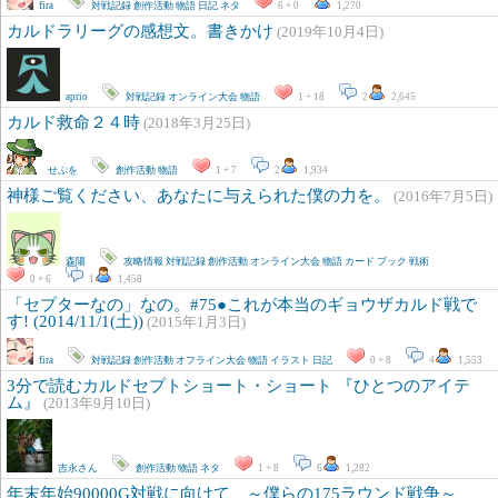
fira
対戦記録
創作活動
物語
日記
ネタ
6 + 0
1,270
カルドラリーグの感想文。書きかけ
(2019年10月4日)
aprio
対戦記録
オンライン大会
物語
1 + 18
2
2,645
カルド救命２４時
(2018年3月25日)
せぷを
創作活動
物語
1 + 7
2
1,934
神様ご覧ください、あなたに与えられた僕の力を。
(2016年7月5日)
森陽
攻略情報
対戦記録
創作活動
オンライン大会
物語
カード
ブック
戦術
0 + 6
1
1,458
「セプターなの」なの。#75●これが本当のギョウザカルド戦で
す! (2014/11/1(土))
(2015年1月3日)
fira
対戦記録
創作活動
オフライン大会
物語
イラスト
日記
0 + 8
4
1,553
3分で読むカルドセプトショート・ショート 『ひとつのアイテ
ム』
(2013年9月10日)
吉永さん
創作活動
物語
ネタ
1 + 8
6
1,282
年末年始90000G対戦に向けて ～僕らの175ラウンド戦争～