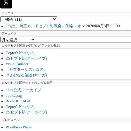
カテゴリー
カ
テ
8/8(土）埼玉カルドセプト対戦会～前編～
オン 2026年8月8日 09:00
ゴ
リ
アーカイブ
ー
ア
ー
カルドセプト関連 外部ブログ(ランダム表示)
カ
Cepter's Noteなの。
イ
DSセプト部(アーカイブ)
ブ
Visual Builder
「セプターなの」なの。
げぇむなる脇道 (サーガ)
カルドセプト関連サイト(ランダム表示)
3DS(公式)アーカイブ
book2png
BookDB SAGA
Cepter's Noteなの。
DSセプト部(アーカイブ)
ブログロール
WordPress Planet