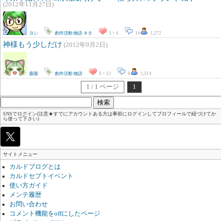
(2012年11月27日)
ヨシ
創作活動
物語
ネタ
1 + 4
14
1,272
神様もう少しだけ
(2012年9月2日)
森陽
創作活動
物語
0 + 13
6
1,314
1 / 1 ページ
1
検
索:
SNSでログイン(注意★すでにアカウントある方は事前にログインしてプロフィールで紐づけてか
ら使って下さい)
サイトメニュー
カルドブログとは
カルドセプトイベント
使い方ガイド
メンテ履歴
お問い合わせ
コメント機能をoffにしたページ