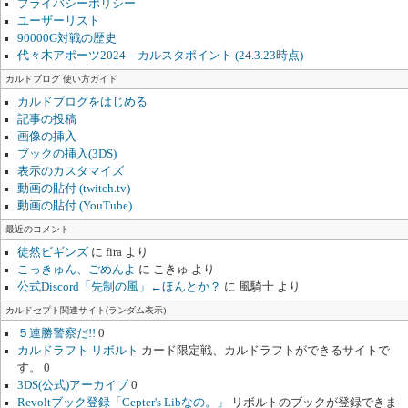
プライバシーポリシー
ユーザーリスト
90000G対戦の歴史
代々木アポーツ2024 – カルスタポイント (24.3.23時点)
カルドブログ 使い方ガイド
カルドブログをはじめる
記事の投稿
画像の挿入
ブックの挿入(3DS)
表示のカスタマイズ
動画の貼付 (twitch.tv)
動画の貼付 (YouTube)
最近のコメント
徒然ビギンズ
に
fira
より
こっきゅん、ごめんよ
に
こきゅ
より
公式Discord「先制の風」←ほんとか？
に
風騎士
より
カルドセプト関連サイト(ランダム表示)
５連勝警察だ!!
0
カルドラフト リボルト
カード限定戦、カルドラフトができるサイトで
す。 0
3DS(公式)アーカイブ
0
Revoltブック登録「Cepter's Libなの。」
リボルトのブックが登録できま