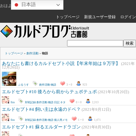
日本語
おはようございます
ゲスト
さん
トップページ
新規ユーザー登録
ログイン
トップページ
»
創作活動
»
物語
あなたにも書けるカルドセプト小説【年末年始は９万字】
(2021年
12月26日)
ぶるうす
創作活動
物語
3 + 0
923
エルドセプト#10 後ろから前からテュポテュポ
(2021年10月20日)
fira
対戦記録
創作活動
物語
日記
ネタ
0 + 0
2,313
エルドセプト#4 飼い主は永遠のドベ？
(2021年9月12日)
fira
対戦記録
創作活動
物語
個人用メモ
1 + 0
1,471
エルドセプト#1 蘇るエルダードラゴン
(2021年8月30日)