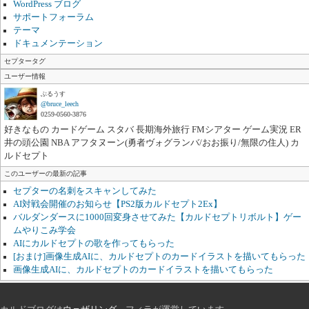
WordPress ブログ
サポートフォーラム
テーマ
ドキュメンテーション
セプタータグ
ユーザー情報
ぶるうす
@bruce_leech
0259-0560-3876
好きなもの カードゲーム スタバ 長期海外旅行 FMシアター ゲーム実況 ER
井の頭公園 NBA アフタヌーン(勇者ヴォグランバ/おお振り/無限の住人) カ
ルドセプト
このユーザーの最新の記事
セプターの名刺をスキャンしてみた
AI対戦会開催のお知らせ【PS2版カルドセプト2Ex】
バルダンダースに1000回変身させてみた【カルドセプトリボルト】ゲー
ムやりこみ学会
AIにカルドセプトの歌を作ってもらった
[おまけ]画像生成AIに、カルドセプトのカードイラストを描いてもらった
画像生成AIに、カルドセプトのカードイラストを描いてもらった