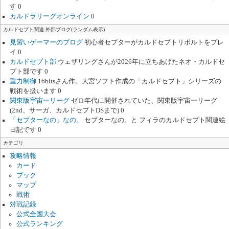
す 0
カルドラリーグオンライン
0
カルドセプト関連 外部ブログ(ランダム表示)
見習いゲーマーのブログ
初心者セプターがカルドセプトリボルトをプレ
イ 0
カルドセプト部
ウェザリングさんが2026年に立ちあげたネオ・カルドセ
プト部です 0
重力制御
16bitsさん作。大宮ソフト作成の「カルドセプト」シリーズの
戦術を扱います 0
関東版宇宙一リーグ
ゼロ年代に開催されていた、関東版宇宙一リーグ
(2nd、サーガ、カルドセプトDSまで) 0
「セプターなの」なの。
セプターなの。と フィラのカルドセプト関連絵
日記です 0
カテゴリ
攻略情報
カード
ブック
マップ
戦術
対戦記録
公式全国大会
公式ランキング