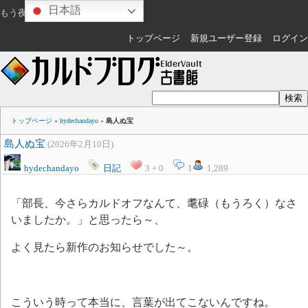
日本語
もう夜ですね
ゲスト
さん
トップページ
新規ユーザー登録
ログイン
トップページ
»
hydechandayo
»
島人ぬ宝
島人ぬ宝
(2026年2月10日)
hydechandayo
日記
3 + 0
1
1,289
「部長、今さらカルドオフなんて、耄碌（もうろく）なさ
いましたか。」と思ったら～、
よく見たら新作のお知らせでした～。
チクショー！
こういう時って本当に、言葉が出てこないんですね。