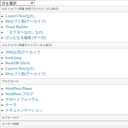
ゴ
ア
リ
ー
カルドセプト関連 外部ブログ(ランダム表示)
ー
カ
Cepter's Noteなの。
イ
DSセプト部(アーカイブ)
ブ
Visual Builder
「セプターなの」なの。
げぇむなる脇道 (サーガ)
カルドセプト関連サイト(ランダム表示)
3DS(公式)アーカイブ
book2png
BookDB SAGA
Cepter's Noteなの。
DSセプト部(アーカイブ)
ブログロール
WordPress Planet
WordPress ブログ
サポートフォーラム
テーマ
ドキュメンテーション
セプタータグ
ユーザー情報