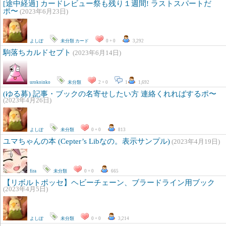
[途中経過] カードレビュー祭も残り１週間! ラストスパートだ
ポ〜
(2023年6月23日)
よしぽ
未分類
カード
0 + 0
3,292
駒落ちカルドセプト
(2023年6月14日)
urokoinko
未分類
2 + 0
1
1,692
(ゆる募) 記事・ブックの名寄せしたい方 連絡くれればするポ〜
(2023年4月26日)
よしぽ
未分類
0 + 0
813
ユマちゃんの本 (Cepter’s Libなの。表示サンプル)
(2023年4月19日)
fira
未分類
0 + 0
665
【リボルトポッセ】ヘビーチェーン、ブラードライン用ブック
(2023年4月5日)
よしぽ
未分類
0 + 0
3,214