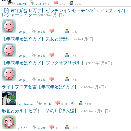
kokkyu
未分類
ネタ
2 + 0
3,595
【年末年始は９万字】ゼラチンインゼラチン/ピュアリファイ/ト
レジャーレイダー
(2022年1月8日)
ペロきち
未分類
1 + 0
3,792
【年末年始は９万字】美女と野獣
(2022年1月8日)
ペロきち
未分類
1 + 0
3,143
【年末年始は９万字】ブックオブリボルト
(2022年1月8日)
ペロきち
未分類
1 + 0
3,108
ライトフロア覚書【年末年始は9万字】
(2022年1月4日)
hydechandayo
未分類
6 + 0
2
2,359
麻雀とカルドセプト その1【導入編】
(2021年12月19日)
レイピア
未分類
3 + 0
1,018