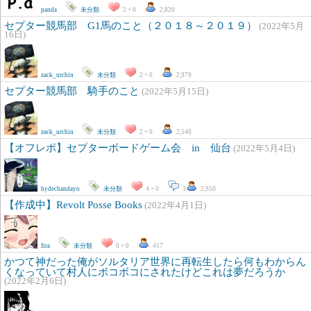
panda
未分類
2 + 0
2,820
セプター競馬部 G1馬のこと（２０１８～２０１９）
(2022年5月
16日)
zack_urchin
未分類
2 + 0
2,979
セプター競馬部 騎手のこと
(2022年5月15日)
zack_urchin
未分類
2 + 0
2,540
【オフレポ】セプターボードゲーム会 in 仙台
(2022年5月4日)
hydechandayo
未分類
4 + 0
3
2,950
【作成中】Revolt Posse Books
(2022年4月1日)
fira
未分類
0 + 0
417
かつて神だった俺がソルタリア世界に再転生したら何もわからん
くなっていて村人にボコボコにされたけどこれは夢だろうか
(2022年2月6日)