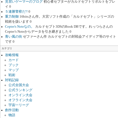
見習いゲーマーのブログ
初心者セプターがカルドセプトリボルトをプレ
イ 0
５連勝警察だ!!
0
重力制御
16bitsさん作。大宮ソフト作成の「カルドセプト」シリーズの
戦術を扱います 0
Cepter's Noteなの。
カルドセプト3DSのBook DBです。れっつらさんの
Cepter’s Noteからデータを引き継ぎました 0
青い風の街
ゼファーさん作 カルドセプトの対戦会アイディア等のサイト
です 0
カテゴリ
攻略情報
カード
ブック
マップ
戦術
対戦記録
公式全国大会
公式ランキング
オンライン大会
オフライン大会
宇宙一リーグ
創作活動
物語