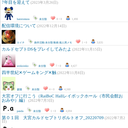
7年目を迎えて
(2023年3月26日)
harutomura
未分類
8 + 0
1,490
配信環境について
(2022年12月14日)
カイチ
創作活動
未分類
動画
個人用メモ
1 + 0
3,635
カルドセプトDSをプレイしてみたよ
(2022年11月15日)
urokoinko
未分類
7 + 0
4,427
四半世紀✕ゲームキング✕触
(2022年11月8日)
森陽
未分類
4 + 0
4,160
大宮オフに行こう（RaiBoC Hallレイボックホール（市民会館お
おみや）編）
(2022年7月3日)
panda
未分類
1 + 0
4,094
第０１回 大宮カルドセプトリボルトオフ_20220709
(2022年7月2
日)