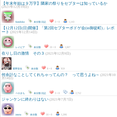
【年末年始は９万字】隣家の祭りをセプターは知っているか
(2021年12月19日)
fumihiko
未分類
日記
3 + 0
1,143
【12月12日(日)開催】「第2回セプターボドゲ会(in御徒町)」レポ
ート
(2021年12月14日)
レイピア
未分類
10 + 0
1,007
在りし日の激情 その３
(2021年12月9日)
星野安住
未分類
8 + 0
959
何余計なことしてくれちゃってんの？ って思うよね～
(2021年10
月14日)
ペロきち
未分類
日記
3 + 0
1
2,752
ジャンケンに終わりはない
(2021年7月7日)
imota
未分類
10 + 0
1,306