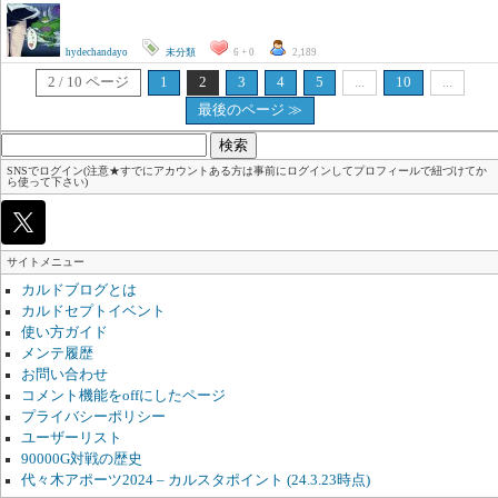
hydechandayo
未分類
6 + 0
2,189
2 / 10 ページ
1
2
3
4
5
...
10
...
最後のページ ≫
検
索:
SNSでログイン(注意★すでにアカウントある方は事前にログインしてプロフィールで紐づけてか
ら使って下さい)
サイトメニュー
カルドブログとは
カルドセプトイベント
使い方ガイド
メンテ履歴
お問い合わせ
コメント機能をoffにしたページ
プライバシーポリシー
ユーザーリスト
90000G対戦の歴史
代々木アポーツ2024 – カルスタポイント (24.3.23時点)