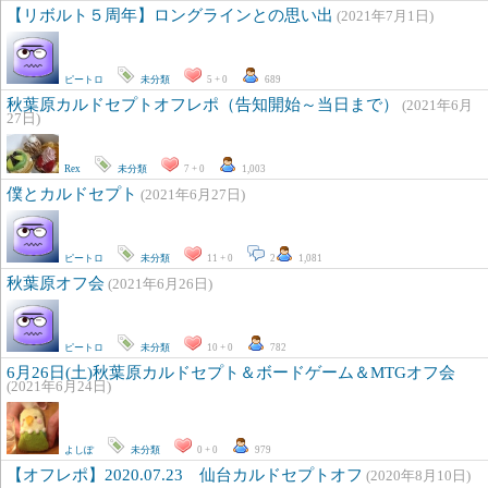
【リボルト５周年】ロングラインとの思い出
(2021年7月1日)
ピートロ
未分類
5 + 0
689
秋葉原カルドセプトオフレポ（告知開始～当日まで）
(2021年6月
27日)
Rex
未分類
7 + 0
1,003
僕とカルドセプト
(2021年6月27日)
ピートロ
未分類
11 + 0
2
1,081
秋葉原オフ会
(2021年6月26日)
ピートロ
未分類
10 + 0
782
6月26日(土)秋葉原カルドセプト＆ボードゲーム＆MTGオフ会
(2021年6月24日)
よしぽ
未分類
0 + 0
979
【オフレポ】2020.07.23 仙台カルドセプトオフ
(2020年8月10日)