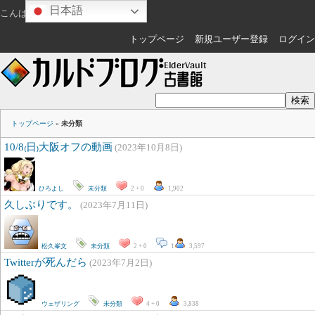
日本語
こんばんは
ゲスト
さん
トップページ
新規ユーザー登録
ログイン
トップページ
»
未分類
10/8₍日₎大阪オフの動画
(2023年10月8日)
ひろよし
未分類
2 + 0
1,902
久しぶりです。
(2023年7月11日)
松久峯文
未分類
2 + 0
1
3,597
Twitterが死んだら
(2023年7月2日)
ウェザリング
未分類
4 + 0
3,838