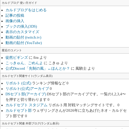
カルドブログ 使い方ガイド
カルドブログをはじめる
記事の投稿
画像の挿入
ブックの挿入(3DS)
表示のカスタマイズ
動画の貼付 (twitch.tv)
動画の貼付 (YouTube)
最近のコメント
徒然ビギンズ
に
fira
より
こっきゅん、ごめんよ
に
こきゅ
より
公式Discord「先制の風」←ほんとか？
に
風騎士
より
カルドセプト関連サイト(ランダム表示)
リボルト (公式)
ランキング情報など 0
リボルト(公式)アーカイブ
0
DSセプト部(アーカイブ)
DSセプト部のアーカイブです。一覧の1,2,3,4〜
を押すと切り替わります 0
カルドセプト スタジアム
リボルト用 対戦マッチングサイトです。 0
カルドセプト部
ウェザリングさんが2026年に立ちあげたネオ・カルドセ
プト部です 0
カルドセプト関連 外部ブログ(ランダム表示)