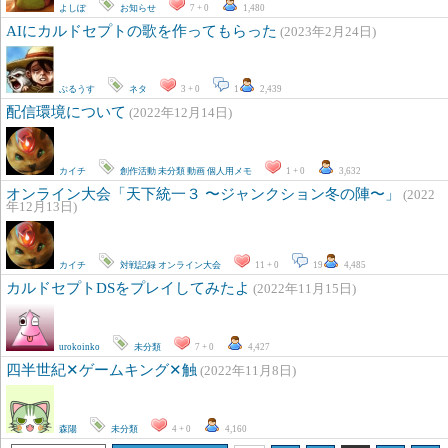
よしぽ
お知らせ
7 + 0
1,480
AIにカルドセプトの歌を作ってもらった
(2023年2月24日)
ぶるうす
ネタ
3 + 0
1
2,439
配信環境について
(2022年12月14日)
カイチ
創作活動
未分類
動画
個人用メモ
1 + 0
3,632
オンライン大会「天下統一３ 〜ジャンクション冬の陣〜」
(2022
年12月13日)
カイチ
対戦記録
オンライン大会
11 + 0
19
4,485
カルドセプトDSをプレイしてみたよ
(2022年11月15日)
urokoinko
未分類
7 + 0
4,427
四半世紀✕ゲームキング✕触
(2022年11月8日)
森陽
未分類
4 + 0
4,160