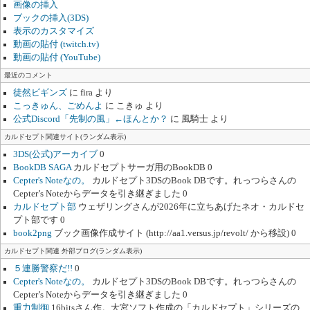
画像の挿入
ブックの挿入(3DS)
表示のカスタマイズ
動画の貼付 (twitch.tv)
動画の貼付 (YouTube)
最近のコメント
徒然ビギンズ
に
fira
より
こっきゅん、ごめんよ
に
こきゅ
より
公式Discord「先制の風」←ほんとか？
に
風騎士
より
カルドセプト関連サイト(ランダム表示)
3DS(公式)アーカイブ
0
BookDB SAGA
カルドセプトサーガ用のBookDB 0
Cepter's Noteなの。
カルドセプト3DSのBook DBです。れっつらさんの
Cepter’s Noteからデータを引き継ぎました 0
カルドセプト部
ウェザリングさんが2026年に立ちあげたネオ・カルドセ
プト部です 0
book2png
ブック画像作成サイト (http://aa1.versus.jp/revolt/ から移設) 0
カルドセプト関連 外部ブログ(ランダム表示)
５連勝警察だ!!
0
Cepter's Noteなの。
カルドセプト3DSのBook DBです。れっつらさんの
Cepter’s Noteからデータを引き継ぎました 0
重力制御
16bitsさん作。大宮ソフト作成の「カルドセプト」シリーズの