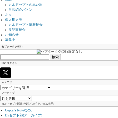
カルドセプトの思い出
自己紹介バトン
ネタ
個人用メモ
カルドセプト情報紹介
良記事紹介
お知らせ
募集中
セプタータグ(DS)
検
索:
SNSログイン
カテゴリー
カ
テ
アーカイブ
ゴ
ア
リ
ー
カルドセプト関連 外部ブログ(ランダム表示)
ー
カ
Cepter's Noteなの。
イ
DSセプト部(アーカイブ)
ブ