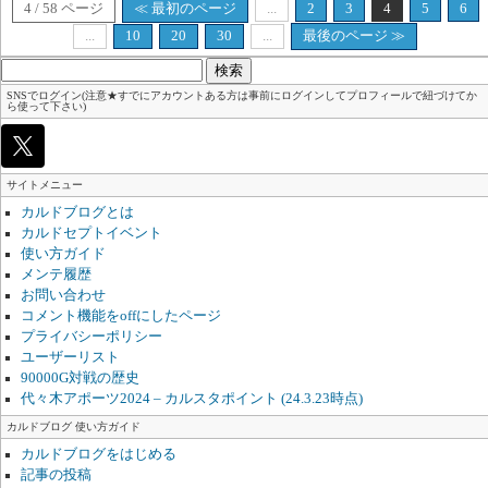
4 / 58 ページ
≪ 最初のページ
...
2
3
4
5
6
...
10
20
30
...
最後のページ ≫
検
索:
SNSでログイン(注意★すでにアカウントある方は事前にログインしてプロフィールで紐づけてか
ら使って下さい)
サイトメニュー
カルドブログとは
カルドセプトイベント
使い方ガイド
メンテ履歴
お問い合わせ
コメント機能をoffにしたページ
プライバシーポリシー
ユーザーリスト
90000G対戦の歴史
代々木アポーツ2024 – カルスタポイント (24.3.23時点)
カルドブログ 使い方ガイド
カルドブログをはじめる
記事の投稿