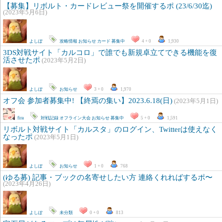
【募集】リボルト・カードレビュー祭を開催するポ (23/6/30迄)
(2023年5月6日)
よしぽ
攻略情報
お知らせ
カード
募集中
4 + 0
1,930
3DS対戦サイト「カルコロ」で誰でも新規卓立てできる機能を復
活させたポ
(2023年5月2日)
よしぽ
お知らせ
3 + 0
1,970
オフ会 参加者募集中! 【終焉の集い】2023.6.18(日)
(2023年5月1日)
fira
対戦記録
オフライン大会
お知らせ
募集中
5 + 0
1,591
リボルト対戦サイト「カルスタ」のログイン、Twitterは使えなく
なったポ
(2023年5月1日)
よしぽ
お知らせ
1 + 0
768
(ゆる募) 記事・ブックの名寄せしたい方 連絡くれればするポ〜
(2023年4月26日)
よしぽ
未分類
0 + 0
813