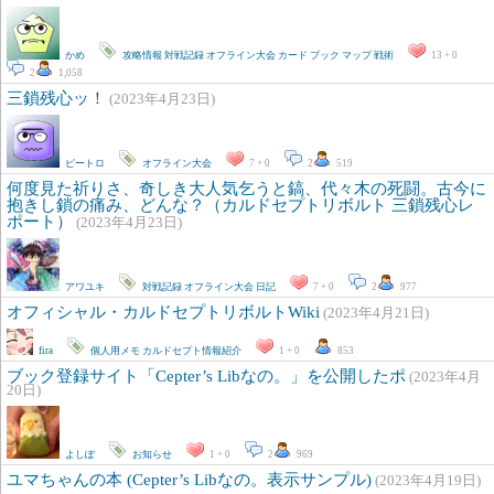
かめ
攻略情報
対戦記録
オフライン大会
カード
ブック
マップ
戦術
13 + 0
2
1,058
三鎖残心ッ！
(2023年4月23日)
ピートロ
オフライン大会
7 + 0
2
519
何度見た祈りさ、奇しき大人気乞うと鎬、代々木の死闘。古今に
抱きし鎖の痛み、どんな？（カルドセプトリボルト 三鎖残心レ
ポート）
(2023年4月23日)
アワユキ
対戦記録
オフライン大会
日記
7 + 0
2
977
オフィシャル・カルドセプトリボルトWiki
(2023年4月21日)
fira
個人用メモ
カルドセプト情報紹介
1 + 0
853
ブック登録サイト「Cepter’s Libなの。」を公開したポ
(2023年4月
20日)
よしぽ
お知らせ
1 + 0
2
969
ユマちゃんの本 (Cepter’s Libなの。表示サンプル)
(2023年4月19日)