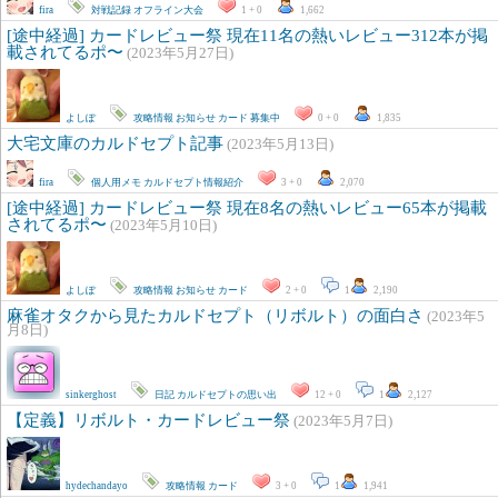
fira
対戦記録
オフライン大会
1 + 0
1,662
[途中経過] カードレビュー祭 現在11名の熱いレビュー312本が掲
載されてるポ〜
(2023年5月27日)
よしぽ
攻略情報
お知らせ
カード
募集中
0 + 0
1,835
大宅文庫のカルドセプト記事
(2023年5月13日)
fira
個人用メモ
カルドセプト情報紹介
3 + 0
2,070
[途中経過] カードレビュー祭 現在8名の熱いレビュー65本が掲載
されてるポ〜
(2023年5月10日)
よしぽ
攻略情報
お知らせ
カード
2 + 0
1
2,190
麻雀オタクから見たカルドセプト（リボルト）の面白さ
(2023年5
月8日)
sinkerghost
日記
カルドセプトの思い出
12 + 0
1
2,127
【定義】リボルト・カードレビュー祭
(2023年5月7日)
hydechandayo
攻略情報
カード
3 + 0
1
1,941