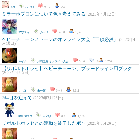
fira
未分類
0 + 0
665
ミラーホプロンについて色々考えてみる
(2023年4月12日)
アワユキ
カード
4 + 0
1,140
ヘビーチェーンストーンのオンライン大会「三鎖必然」
(2023年4
月10日)
カイチ
対戦記録
オンライン大会
5 + 0
16
1,750
【リボルトポッセ】ヘビーチェーン、ブラードライン用ブック
(2023年4月5日)
よしぽ
未分類
0 + 0
3,211
7年目を迎えて
(2023年3月26日)
harutomura
未分類
8 + 0
1,488
リボルトポッセとの連動を終了したポ〜
(2023年3月26日)