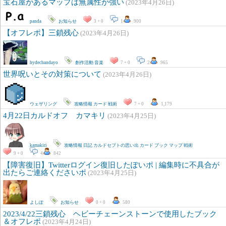
宝石屋があるマップは無属性が強い
(2023年4月26日)
panda
お知らせ
3 + 0
1
900
【オフレポ】三鎖残心
(2023年4月26日)
hydechandayo
創作活動
音楽
7 + 0
2
965
世界呪いとその対策について
(2023年4月26日)
ウェザリング
攻略情報
カード
戦術
7 + 0
1,179
4月22日カルドオフ カマキリ
(2023年4月25日)
kamakiri
攻略情報
日記
カルドセプトの思い出
カード
ブック
マップ
戦術
9 + 0
4
842
【障害復旧】Twitterログイン復旧したぽいポ | 編集時に不具合が
出たらご連絡くださいポ
(2023年4月25日)
よしぽ
お知らせ
0 + 0
580
2023/4/22三鎖残心 ヘビーチェーンストーンで使用したブック
＆オフレポ
(2023年4月24日)