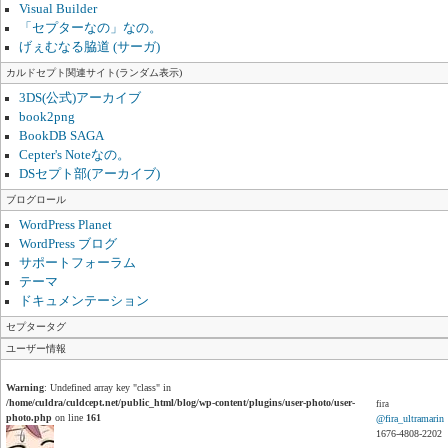
Visual Builder
「セプターなの」なの。
げぇむなる脇道 (サーガ)
カルドセプト関連サイト(ランダム表示)
3DS(公式)アーカイブ
book2png
BookDB SAGA
Cepter's Noteなの。
DSセプト部(アーカイブ)
ブログロール
WordPress Planet
WordPress ブログ
サポートフォーラム
テーマ
ドキュメンテーション
セプタータグ
ユーザー情報
Warning
: Undefined array key "class" in
/home/culdra/culdcept.net/public_html/blog/wp-content/plugins/user-photo/user-
fira
photo.php
on line
161
@fira_ultramarin
1676-4808-2202