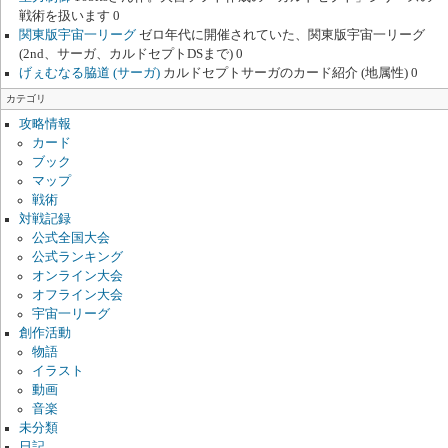
戦術を扱います 0
関東版宇宙一リーグ
ゼロ年代に開催されていた、関東版宇宙一リーグ
(2nd、サーガ、カルドセプトDSまで) 0
げぇむなる脇道 (サーガ)
カルドセプトサーガのカード紹介 (地属性) 0
カテゴリ
攻略情報
カード
ブック
マップ
戦術
対戦記録
公式全国大会
公式ランキング
オンライン大会
オフライン大会
宇宙一リーグ
創作活動
物語
イラスト
動画
音楽
未分類
日記