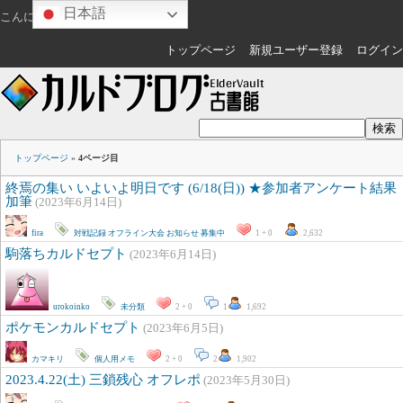
日本語
こんにちは
ゲスト
さん
トップページ
新規ユーザー登録
ログイン
トップページ
»
4ページ目
終焉の集い いよいよ明日です (6/18(日)) ★参加者アンケート結果
加筆
(2023年6月14日)
fira
対戦記録
オフライン大会
お知らせ
募集中
1 + 0
2,632
駒落ちカルドセプト
(2023年6月14日)
urokoinko
未分類
2 + 0
1
1,692
ポケモンカルドセプト
(2023年6月5日)
カマキリ
個人用メモ
2 + 0
2
1,902
2023.4.22(土) 三鎖残心 オフレポ
(2023年5月30日)