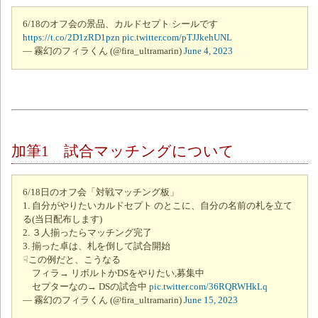
6/18のオフ会の景品、カルドセプト シールです
https://t.co/2D1zRD1pzn
pic.twitter.com/pTJJkehUNL
— 霧幻のフィラくん (@fira_ultramarin)
June 4, 2023
加筆1 試合マッチングについて
6/18日のオフ会「対戦マッチング板」
1. 自分がやりたいカルドセプト のとこに、自分の名前の札を立て
る(当日配布します)
2. ３人揃ったらマッチング完了
3. 揃った卓は、札を倒して試合開始
☟この例だと、こうなる
フィラ→ リボルトかDSをやりたい,募集中
セプターなの→ DSの試合中
pic.twitter.com/36RQRWHkLq
— 霧幻のフィラくん (@fira_ultramarin)
June 15, 2023