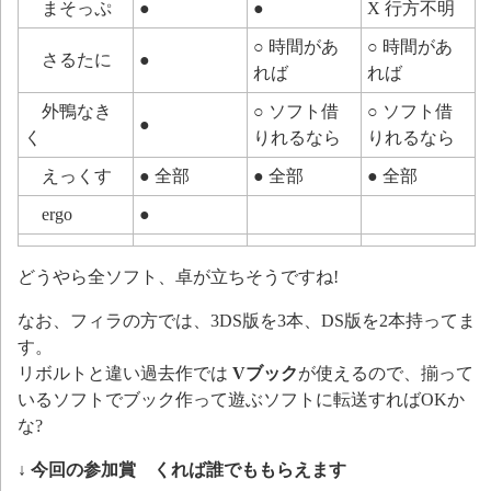
まそっぷ
●
●
X 行方不明
○ 時間があ
○ 時間があ
さるたに
●
れば
れば
外鴨なき
○ ソフト借
○ ソフト借
●
く
りれるなら
りれるなら
えっくす
● 全部
● 全部
● 全部
ergo
●
どうやら全ソフト、卓が立ちそうですね!
なお、フィラの方では、3DS版を3本、DS版を2本持ってま
す。
リボルトと違い過去作では
Vブック
が使えるので、揃って
いるソフトでブック作って遊ぶソフトに転送すればOKか
な?
↓ 今回の参加賞 くれば誰でももらえます