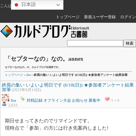
日本語
こんばんは
ゲスト
さん
トップページ
新規ユーザー登録
ログイン
「セプターなの」なの。annex
セプターなのなの。の、カルドブログ出張所です。
トップページ
»
fira
»
終焉の集い いよいよ明日です (6/18(日)) ★参加者アンケート結果加筆
終焉の集い いよいよ明日です (6/18(日)) ★参加者アンケート結果
加筆
(2023年6月14日)
fira
対戦記録
オフライン大会
お知らせ
募集中
1 + 0
2,633
期日せまってきたのでリマインドです。
現時点で「参加」の方には行き先案内しました!