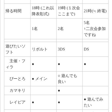
18時 (これ以
19時 (１次会
帰る時間
21時(≒ 終電)
降表彰式)
ここまで)
5名
1名
2名
↑二次会参加
ですね
遊びたいソ
リボルト
3DS
DS
フト
主催・フ
●
●
●
ィラ
○ 遊んでも
ぴーとろ
● メイン
良い
カマキリ
●
● 遊んでみ
レイピア
●
●
たい