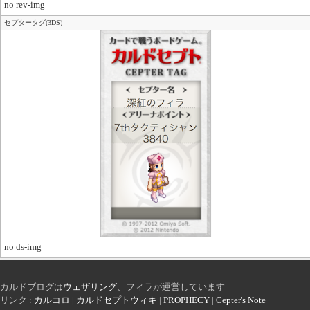
no rev-img
セプタータグ(3DS)
no ds-img
カルドブログは
ウェザリング
、フィラが運営しています
リンク :
カルコロ
|
カルドセプトウィキ
|
PROPHECY
|
Cepter's Note