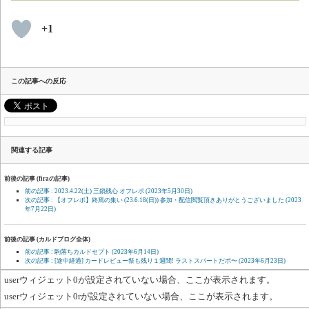
+1
この記事への反応
関連する記事
前後の記事 (firaの記事)
前の記事 : 2023.4.22(土) 三鎖残心 オフレポ
(2023年5月30日)
次の記事 : 【オフレポ】終焉の集い (23.6.18(日)) 参加・配信閲覧頂きありがとうございました
(2023
年7月22日)
前後の記事 (カルドブログ全体)
前の記事 : 駒落ちカルドセプト
(2023年6月14日)
次の記事 : [途中経過] カードレビュー祭も残り１週間! ラストスパートだポ〜
(2023年6月23日)
userウィジェット0が設定されていない場合、ここが表示されます。
userウィジェット0rが設定されていない場合、ここが表示されます。