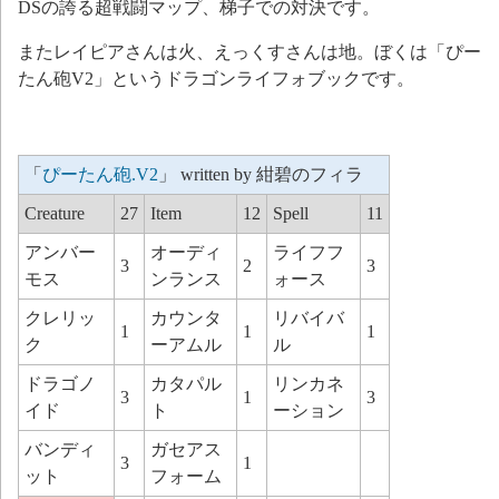
DSの誇る超戦闘マップ、梯子での対決です。
またレイピアさんは火、えっくすさんは地。ぼくは「ぴー
たん砲V2」というドラゴンライフォブックです。
「
ぴーたん砲.V2
」 written by 紺碧のフィラ
Creature
27
Item
12
Spell
11
アンバー
オーディ
ライフフ
3
2
3
モス
ンランス
ォース
クレリッ
カウンタ
リバイバ
1
1
1
ク
ーアムル
ル
ドラゴノ
カタパル
リンカネ
3
1
3
イド
ト
ーション
バンディ
ガセアス
3
1
ット
フォーム