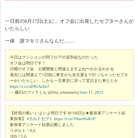
一日前の6月17日(土)に、オフ会に出発したセプターさんが
いたらしい
一体 誰マキリさんなんだ……
今日はマンションの同フロアの送別会なのだった
オフ会は明日です！
日曜のオフ会、土曜開催と間違えますよね〜わかるわかる
過去には間違えて1日前に東京から名古屋まで行っちゃったセプタ
ーがいたらしい しかも一旦東京に戻って翌日また来たとか
https://t.co/aF8UAeI2r7
— 霧幻のフィラくん (@fira_ultramarin)
June 17, 2023
【終焉の集い いよいよ明日です (6/18(日)) ★参加者アンケート結
果加筆】
#カルドセプト
https://t.co/5Narz9wK1P
参加者アンケート結果記載しました
リボルト = 8人
3DS = 5人