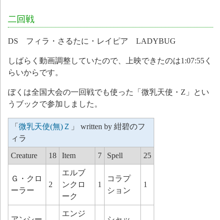
二回戦
DS フィラ・さるたに・レイピア LADYBUG
しばらく動画調整していたので、上映できたのは1:07:55く
らいからです。
ぼくは全国大会の一回戦でも使った「微乳天使・Z」とい
うブックで参加しました。
「
微乳天使(無)Ｚ
」 written by 紺碧のフ
ィラ
Creature
18
Item
7
Spell
25
エルブ
Ｇ・クロ
コラプ
2
ンクロ
1
1
ーラー
ション
ーク
エンジ
アンシー
シャッ