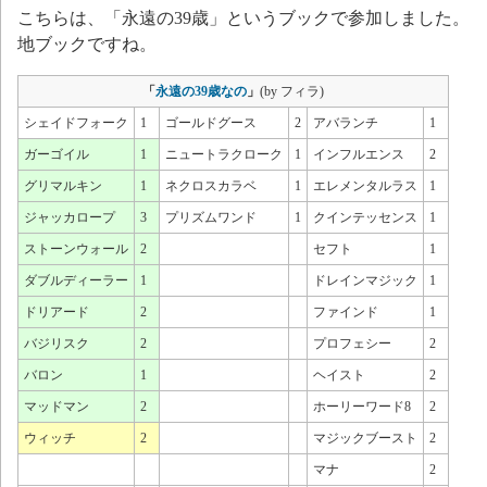
こちらは、「永遠の39歳」というブックで参加しました。
地ブックですね。
「
永遠の39歳なの
」
(by フィラ)
シェイドフォーク
1
ゴールドグース
2
アバランチ
1
ガーゴイル
1
ニュートラクローク
1
インフルエンス
2
グリマルキン
1
ネクロスカラベ
1
エレメンタルラス
1
ジャッカロープ
3
プリズムワンド
1
クインテッセンス
1
ストーンウォール
2
セフト
1
ダブルディーラー
1
ドレインマジック
1
ドリアード
2
ファインド
1
バジリスク
2
プロフェシー
2
バロン
1
ヘイスト
2
マッドマン
2
ホーリーワード8
2
ウィッチ
2
マジックブースト
2
マナ
2