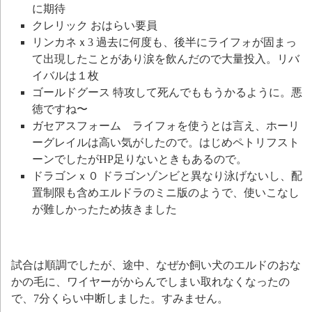
に期待
クレリック おはらい要員
リンカネｘ3 過去に何度も、後半にライフォが固まっ
て出現したことがあり涙を飲んだので大量投入。リバ
イバルは１枚
ゴールドグース 特攻して死んでももうかるように。悪
徳ですね〜
ガセアスフォーム ライフォを使うとは言え、ホーリ
ーグレイルは高い気がしたので。はじめペトリフスト
ーンでしたがHP足りないときもあるので。
ドラゴンｘ０ ドラゴンゾンビと異なり泳げないし、配
置制限も含めエルドラのミニ版のようで、使いこなし
が難しかったため抜きました
試合は順調でしたが、途中、なぜか飼い犬のエルドのおな
かの毛に、ワイヤーがからんでしまい取れなくなったの
で、7分くらい中断しました。すみません。