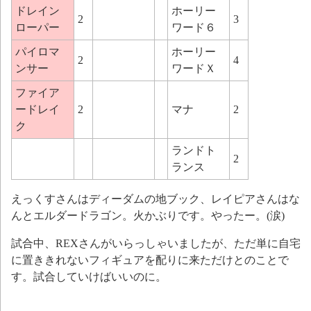
ドレイン
ホーリー
2
3
ローパー
ワード６
パイロマ
ホーリー
2
4
ンサー
ワードＸ
ファイア
ードレイ
2
マナ
2
ク
ランドト
2
ランス
えっくすさんはディーダムの地ブック、レイピアさんはな
んとエルダードラゴン。火かぶりです。やったー。(涙)
試合中、REXさんがいらっしゃいましたが、ただ単に自宅
に置ききれないフィギュアを配りに来ただけとのことで
す。試合していけばいいのに。