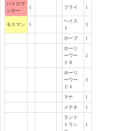
パイロマ
1
フライ
1
ンサー
ヘイス
モスマン
1
3
ト
ホープ
1
ホーリ
ーワー
2
ド６
ホーリ
ーワー
3
ドＸ
マナ
1
メテオ
1
ランド
トラン
1