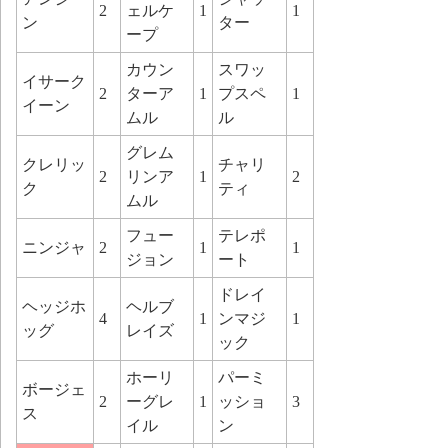
2
ェルケ
1
1
ン
ター
ープ
カウン
スワッ
イサーク
2
ターア
1
プスペ
1
イーン
ムル
ル
グレム
クレリッ
チャリ
2
リンア
1
2
ク
ティ
ムル
フュー
テレポ
ニンジャ
2
1
1
ジョン
ート
ドレイ
ヘッジホ
ヘルブ
4
1
ンマジ
1
ッグ
レイズ
ック
ホーリ
パーミ
ボージェ
2
ーグレ
1
ッショ
3
ス
イル
ン