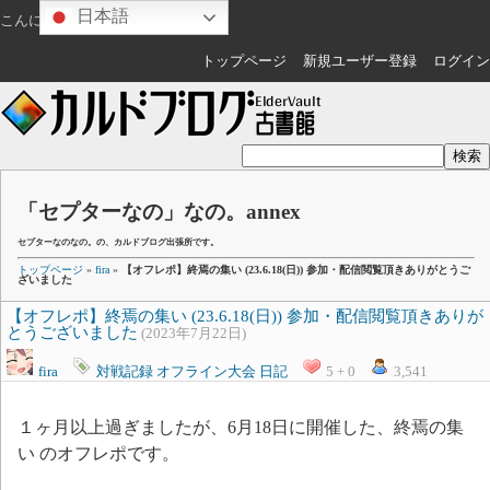
日本語
こんにちは
ゲスト
さん
トップページ
新規ユーザー登録
ログイン
「セプターなの」なの。annex
セプターなのなの。の、カルドブログ出張所です。
トップページ
»
fira
»
【オフレポ】終焉の集い (23.6.18(日)) 参加・配信閲覧頂きありがとうご
ざいました
【オフレポ】終焉の集い (23.6.18(日)) 参加・配信閲覧頂きありが
とうございました
(2023年7月22日)
fira
対戦記録
オフライン大会
日記
5 + 0
3,541
１ヶ月以上過ぎましたが、6月18日に開催した、終焉の集
い のオフレポです。