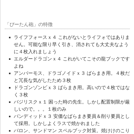
「ぴーたん砲」の特徴
ライフフォースｘ４ これがないとライフォではありま
せん。可能な限り早く引き、消されても大丈夫なよう
に４枚入れましょう
エルダードラゴンｘ４ これがいてこその龍ブックです
よね
アンバーモス、ドラゴノイドｘ３ ばらまき用。４枚だ
と冗長な気がしたため３枚
ドラゴンゾンビｘ３ ばらまき用。高いので４枚ではな
く３枚
バジリスクｘ１ 困った時の先生。しかし配置制限が厳
しいので。。。１枚のみ
バンディッドｘ３ 安価なばらまき要員＆削り要員とし
て採用。しかしよくラスで焼かれました
バロン、サンドマン スペルブック対策。焼けけのこり