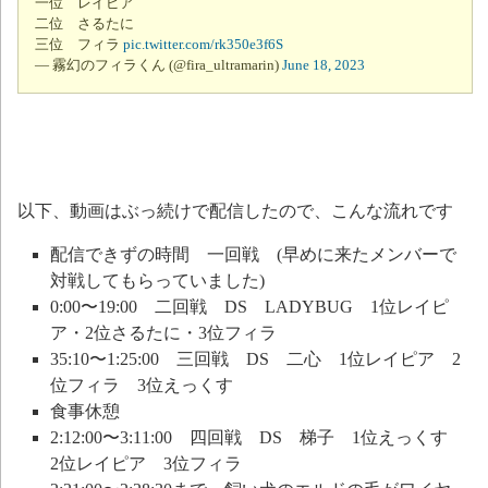
一位 レイピア
二位 さるたに
三位 フィラ
pic.twitter.com/rk350e3f6S
— 霧幻のフィラくん (@fira_ultramarin)
June 18, 2023
以下、動画はぶっ続けで配信したので、こんな流れです
配信できずの時間 一回戦 (早めに来たメンバーで
対戦してもらっていました)
0:00〜19:00 二回戦 DS LADYBUG 1位レイピ
ア・2位さるたに・3位フィラ
35:10〜1:25:00 三回戦 DS 二心 1位レイピア 2
位フィラ 3位えっくす
食事休憩
2:12:00〜3:11:00 四回戦 DS 梯子 1位えっくす
2位レイピア 3位フィラ