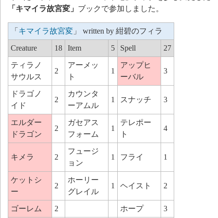
「キマイラ故宮変」
ブックで参加しました。
「
キマイラ故宮変
」 written by 紺碧のフィラ
Creature
18
Item
5
Spell
27
ティラノ
アーメッ
アップヒ
2
1
3
サウルス
ト
ーバル
ドラゴノ
カウンタ
2
1
スナッチ
3
イド
ーアムル
エルダー
ガセアス
テレポー
2
1
4
ドラゴン
フォーム
ト
フュージ
キメラ
2
1
フライ
1
ョン
ケットシ
ホーリー
2
1
ヘイスト
2
ー
グレイル
ゴーレム
2
ホープ
3