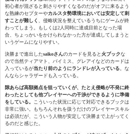
初心者が混ざると刺さりやすくなるのだがオフに来るよう
な熟練のセプターや
カルスタ勢環境においては安定して刺
すことが難しく
、侵略状況を整えているうちにゲームが終
わってしまう。もしくは2人同時に達成目前となった場
合、ちょっかいをかけられなかった方が達成してしまうと
いうゲームになりやすい。
決勝まで進出した
saikoさん
のカードを見ると
火ブック
な
ので当然ティアマト、バイミス、グレアイなどのカードは
入っているが
当たり前のようにランドレが入っている
。な
んならシャラザードも入っている。
隙あらば高額拠点を狙っていくが、たとえ侵略が不発に終
わったとしても他プレイヤーへの干渉ができるように準備
をしている。
こういった状況に応じて対応できるブックは
非常に強い。もちろんそれを扱うだけのプレイヤースキル
は必須だが、こういう人物が安定して決勝まで上がってく
るのだと感じた。