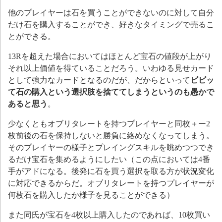
他のプレイヤーは石を買うことができないのに対して自分
だけ石を購入することができ、好きなタイミングで売るこ
とができる。
13Rを超えた場合においてはほとんど宝石の値段が上がり
それ以上価値を得ていることだろう。いわゆる見せカード
として強力なカードとなるのだが、だからといって
ビビッ
て石の購入という選択肢を捨ててしまうというのも愚かで
あると思う
。
少なくともオブリタレートを持つプレイヤーと同枚＋ー2
枚前後の石を保持しないと勝負に絡めなくなってしまう。
そのプレイヤーの様子とプレイングスキルを眺めつつでき
るだけ宝石を集めるようにしたい（この点においては4番
手がアドになる。後発に石を買う選択を取る方が状況変化
に対応できるからだ。オブリタレートを持つプレイヤーが
何枚石を購入したか様子を見ることができる）
また同氏が宝石を4枚以上購入したのであれば、10枚買い