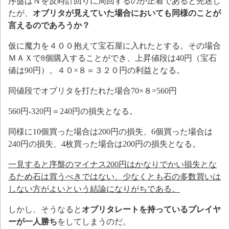
序盤はＮを反時計回りに周回するのが正着であると先述し
たが、
オブリタが見えていた場合においても同様のことが
言えるのであろうか？
仮に魔力を４００抱えて宝石屋に入れたとする。その場合
ＭＡＸで8個購入することができ、上昇値段は40円（宝石
値は90円）。４０×８＝３２０円の利益となる。
同値段でオブリタを打たれた場合70×８=560円
560円-320円＝240円の損失となる。
同様に10個買った場合は200円の損失、6個買った場合は
240円の損失、4枚買った場合は200円の損失となる。
一見すると序盤のマイナス200円はかなりでかい損失とな
るため石は買うべきではない、少なくとも石の多数買いは
しない方がよいという結論になりがちである。
しかし、そうなると
オブリタレートを持っているプレイヤ
ーが一人勝ち
をしてしまうのだ。