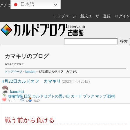
日本語
こんにちは
ゲスト
さん
トップページ
新規ユーザー登録
ログイン
カマキリのブログ
カマキリのブログ
トップページ
»
kamakiri
»
4月22日カルドオフ カマキリ
4月22日カルドオフ カマキリ
(2023年4月25日)
kamakiri
攻略情報
日記
カルドセプトの思い出
カード
ブック
マップ
戦術
9 + 0
4
842
戦う前から負ける