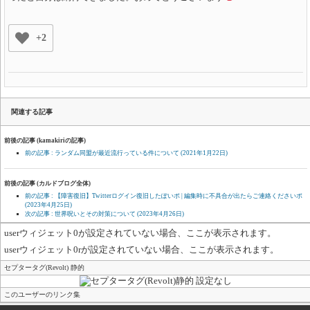
+2
関連する記事
前後の記事 (kamakiriの記事)
前の記事 : ランダム同盟が最近流行っている件について
(2021年1月22日)
前後の記事 (カルドブログ全体)
前の記事 : 【障害復旧】Twitterログイン復旧したぽいポ | 編集時に不具合が出たらご連絡くださいポ
(2023年4月25日)
次の記事 : 世界呪いとその対策について
(2023年4月26日)
userウィジェット0が設定されていない場合、ここが表示されます。
userウィジェット0rが設定されていない場合、ここが表示されます。
セプタータグ(Revolt) 静的
このユーザーのリンク集