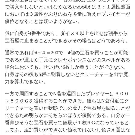
で購入をしないといけなくなるため例えば３：１属性盤面
においては３属性かぶりの石を多量に買えたプレイヤーが
優位となることは疑いようがない。
仮に自身が4番手であり、ダイス４以上を出せば初手から
宝石屋に止まることができるがその場合はどうであろう。
通常であれば50×４＝200で 4個の宝石を買うことが可能
であるが運よく手元にクレヤボヤンスなどのスペルがある
場合においても、せいぜい6枚しか買うことができない。
自身はその後もS砦に到着しないとクリーチャーを出す魔
力を算出できない。
一方で周回することでN砦を巡回したプレイヤーは３００
～５００Ｇを獲得することができる。彼らはN砦付近にク
リーチャーを置いた状態でこの魔力で宝石屋を回ることが
できるため明らかにそちらのほうが優勢である。自分が一
番伸びそうな宝石を買って値段が１枚70Gになっていると
しても、追加買いができない値段ではないし色さえ選ばな