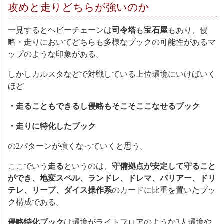
攻めと走りどちらが強いのか
一見するとヘビーチェーンは
司令塔
も
宝石屋
もあり、侵
略・走りにおいてどちらも多様なブックの可能性があるマ
ップのような印象がある。
しかしカルスタなどで対戦している上位環境にいけばいく
ほど
・走ることもできるし侵略もそこそここなせるブック
・走りに特化したブック
の2パターンが強くなっていくと思う。
ここでいう
走る
というのは、
守備拠点が安定して守ること
ができ、地変スペル、ランドレ、ドレマ、バリアー、ドリ
テレ、リープ、ダイス操作系
のカードに比重を置いたブッ
ク構成である。
侵略特化ブック
は環境がライトフロアのような3人環境や