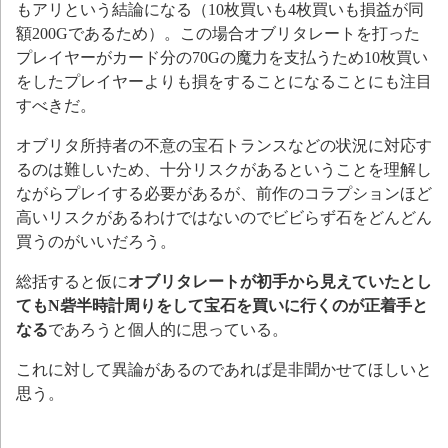
もアリという結論になる（10枚買いも4枚買いも損益が同
額200Gであるため）。この場合オブリタレートを打った
プレイヤーがカード分の70Gの魔力を支払うため10枚買い
をしたプレイヤーよりも損をすることになることにも注目
すべきだ。
オブリタ所持者の不意の宝石トランスなどの状況に対応す
るのは難しいため、十分リスクがあるということを理解し
ながらプレイする必要があるが、前作のコラプションほど
高いリスクがあるわけではないのでビビらず石をどんどん
買うのがいいだろう。
総括すると仮に
オブリタレートが初手から見えていたとし
てもN砦半時計周りをして宝石を買いに行くのが正着手と
なる
であろうと個人的に思っている。
これに対して異論があるのであれば是非聞かせてほしいと
思う。