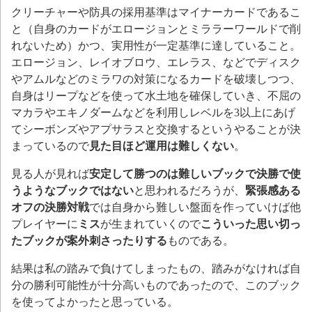
クリーチャーや防具の採用基準はマイナーカードであるこ
と（自身のカードがエロージョンとミララーワールドで削
れないため）かつ、実用性が一定基準に達していること。
エロージョン、レイオブロウ、エレラス、などでディスク
やアムルなどのミラワの対策になるカードを破壊しつつ、
自身はリープなどを使って水土地を確保していき、不屈の
マカラやエキノダームなどを利用しレベルを3以上にあげ
てシーボンズやアプサラスと交換するというやることが決
まっているので
見た目ほど運用は難しくない
。
見る人が見れば
安定して勝つのは難しいブックで決勝で使
うようなブックではない
と思われるだろうが、
緊張感ある
オフの決勝対戦
では自身から難しい盤面を作っていけば他
プレイヤーに
ミス
が生まれていくので
こういった思い切っ
たブックが案外刺さったりする
ものである。
結果は私の踏みで負けてしまったもの、踏みがなければ自
分の勝利可能性が十分高いものであったので、このブック
を使ってよかったと思っている。