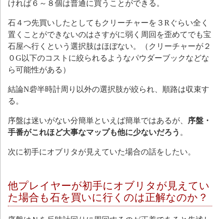
ければ６～８個は普通に買うことができる。
石４つ先買いしたとしてもクリーチャーを３Rぐらい全く
置くことができないのはさすがに弱く周回を歪めてでも宝
石屋へ行くという選択肢はほぼない。（クリーチャーが２
０G以下のコストに絞られるようなパウダーブックなどな
ら可能性がある）
結論N砦半時計周り以外の選択肢が絞られ、順路は収束す
る。
序盤は迷いがない分簡単といえば簡単ではあるが、
序盤・
手番がこれほど大事なマップも他に少ないだろう
。
次に初手にオブリタが見えていた場合の話をしたい。
他プレイヤーが初手にオブリタが見えてい
た場合も石を買いに行くのは正解なのか？