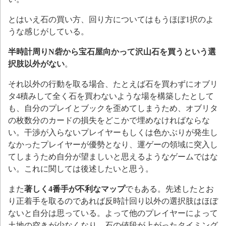
とはいえ石の買い方、回り方についてはもうほぼ1択のよ
うな感じがしている。
半時計周りN砦から宝石屋向かって沢山石を買うという選
択肢以外がない
。
それ以外の行動を取る場合、たとえば石を買わずにオブリ
タ4積みして全く石を買わないような場を構築したとして
も、自分のプレイとブックを歪めてしまうため、オブリタ
の枚数分のカードの損失をどこかで埋めなければならな
い。干渉が入らないプレイヤーもしくは色かぶりが発生し
なかったプレイヤーが優勢となり、運ゲーの領域に突入し
てしまうため自分が望ましいと思えるようなゲームではな
い。これに関しては後述したいと思う。
また
著しく4番手が不利なマップ
でもある。先述したとお
り正着手を取るのであれば反時計回り以外の選択肢はほぼ
ないと自分は思っている。よって他のプレイヤーによって
土地の空きが少なくなり、石の値段が上がったタイミング