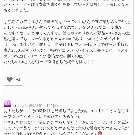
た・・・。やっぱり文章を書く仕事をしている人は凄い、と悔しくなっ
ちゃいました。
ちなみにカマキリさんの動画では「仮にsaikoさんの方に振り込んでいた
としたらsaikoさんが勝ってるはずなので。かめさんってゴール遠かった
んですよね。」と仰ってますが、仮にカマキリさんが最後saikoさんの土
地を踏んでも、ターン順がかめ→saikoであり、saikoさんが10以上
（5.6%）を出さない限りは、自分はドレマとLv4天トラで作った手持ち
魔力2000Gがあったので、秘術でエラントバイミス上書き＆バードメイ
デンLv5上げ→リープで9割方かめの勝ちのはず！
ただしsaikoさんがリープ直引きした場合を除く！！
+2
カマキリ
(2023年4月25日)
あ！たしかに！その選択肢を見逃してましたね。ｓａｉｋｏさんならリ
ープ引いてくるぐらいの運命力があるから()
わざわざ動画までご覧いただきありがとうございます。プレイング見返
していて一番うまかったのがかめさんだったので勝者がかめさんで良か
ったと自分は納得できました。おめでとうございます