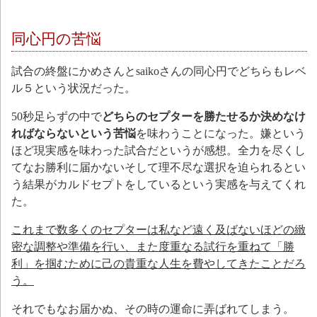
同心円の苦悩
試合の終盤にかめさんとsaikoさんの同心円でどちらもレベ
ル５という状況だった。
50秒足らずの中で
どちらのセプターを勝たせるか決めなけ
ればならないという苦悩
を味わうことになった。嫌という
ほど現実感を味わった試合だというが感想。全力を尽くし
てなお勝利に届かないそして理不尽な選択を迫られるとい
う結果がカルドセプトをしているという実感を与えてくれ
た。
これまで数多くのセプターは私など遠く及ばないほどの緻
密な調整や準備を行い、また度重なる試行を重ねて「勝
利」を掴むために己の貴重な人生を費やしてきたことだろ
う。
それでもなお届かぬ、その時の運命に弄ばれてしまう。