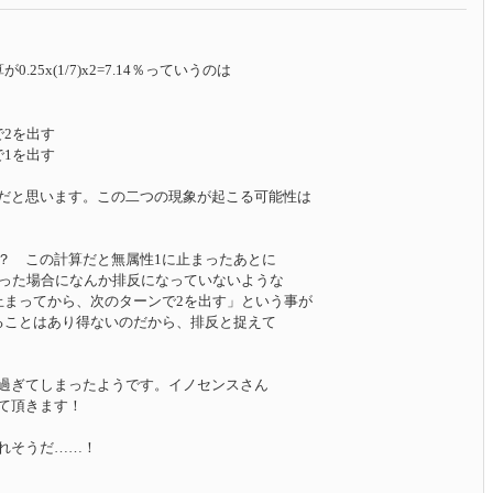
5x(1/7)x2=7.14％っていうのは
で2を出す
で1を出す
だと思います。この二つの現象が起こる可能性は
？ この計算だと無属性1に止まったあとに
まった場合になんか排反になっていないような
止まってから、次のターンで2を出す」という事が
ることはあり得ないのだから、排反と捉えて
過ぎてしまったようです。イノセンスさん
て頂きます！
れそうだ……！