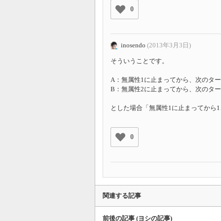
0
inosendo
(2013年3月3日)
そういうことです。
A：無属性1に止まってから、次のター
B：無属性2に止まってから、次のター
とした場合「無属性1に止まってから1
0
関連する記事
前後の記事 (ヨシの記事)