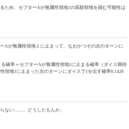
るため、セプターAが無属性領地1の高額領地を踏む可能性は
ーAが無属性領地１に止まって、なおかつその次のターンに
る確率＝セプターAが無属性領地1に止まる確率（ダイス期待
属性領地1に止まった次のターンにダイスで1を出す確率0.1428
らない……。どうしたもんか。