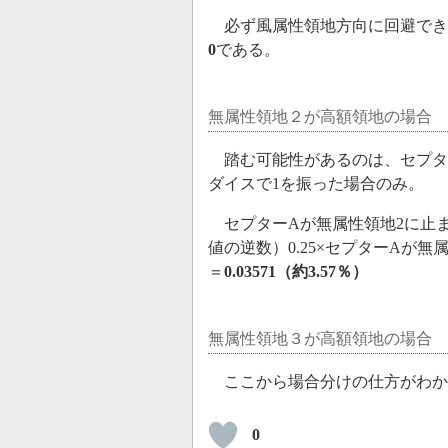
必ず風属性領地方向に回避でき
0
である。
無属性領地２が高額領地の場合
踏む可能性があるのは、セプタ
ダイスで1を振った場合のみ。
セプターAが無属性領地2に止ま
値の逆数）0.25×セプターAが無
＝
0.03571（約3.57％）
無属性領地３が高額領地の場合
ここから場合分けの仕方がわか
0