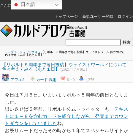
日本語
こんにちは
ゲスト
さん
トップページ
新規ユーザー登録
ログイン
トップページ
»
アワユキ
»
【リボルト５周年まで毎日投稿】ウェイストワールドについて
色々考えてみる【あと１日】
【リボルト５周年まで毎日投稿】ウェイストワールドについて
色々考えてみる【あと１日】
(2021年7月6日)
アワユキ
カード
戦術
6 + 0
1,276
今日は７月６日。いよいよリボルト５周年の前日となりま
した。
思い返せば５年前、リボルト公式トゥイッターも、
テキス
トに
１～８を含
むカードを
紹介しなが
ら、発売ま
でカウン
ト
ダウンをし
ていました
ね。
お祭りムードだったその時から１年でスペシャルサイトが