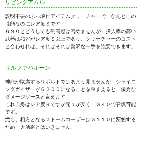
リビングアムル
説明不要のぶっ壊れアイテムクリーチャーで、なんとこの
性能なのにレア度Ｓです。
Ｇ９０とどうしても割高感は否めませんが、投入率の高い
武器は殆どがレア度Ｓ以上であり、クリーチャーのコスト
と合わせれば、それはそれは贅沢な一手を強要できます。
サルファバルーン
神龍が跋扈するリボルトではあまり見ませんが、シャイニ
ングガイザーがＧ２００になることを踏まえると、優秀な
ダメージソースと言えます。
これ自身はレア度Ｒですが元々が安く、Ｇ４０で召喚可能
です。
尤も、相方となるストームコーザーはＧ１１０に変貌する
ため、大活躍とはいきません。