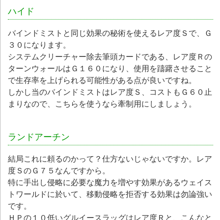
ハイド
バインドミストと同じ効果の秘術を使えるレア度Ｓで、Ｇ
３０になります。
システムクリーチャー除去筆頭カードである、レア度Ｒの
ターンウォールはＧ１６０になり、使用を躊躇させること
で生存率を上げられる可能性がある点が良いですね。
しかし当のバインドミストはレア度Ｓ、コストもＧ６０止
まりなので、こちらを使うなら牽制用にしましょう。
ランドアーチン
結局これに頼るのかって？仕方ないじゃないですか。レア
度ＳのＧ７５なんですから。
特に手出し侵略に必要な魔力を増やす効果があるウェイス
トワールドに於いて、移動侵略を拒否する効果は勿論強い
です。
ＨＰの１０低いグルイースラッグはレア度Ｒと、こんなと