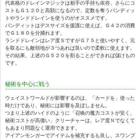
代表格のドレインマジックは相手の手持ち依存、さらにコ
ストもＧ１２０と高額になるので、定数を奪うバンディッ
トやランドドレインを使うのがオススメです。
バンディットはデスサイズを援護に使えば、Ｇ４２の消費
でＧ１８０を分捕れます。
ランドドレインはレア度ＳですがＧ７５と使いやすく、元
を取るにも敵領地が３つあれば良いので柔軟に使えます。
その結果、上述のＧ５２０を割ることができれば儲けもの
です。
秘術を中心に戦う
ウェイストワールドが影響するのは、「カードを」使った
時だけであり、秘術には影響を及ぼしません。
つまり上述のハイドのように「召喚の魔力コストが安く、
秘術コストが高価い」クリーチャーは、レア度Ｎでなくて
もあまり問題なく運用できます。
アイアンモンガーでアイテムを補充するも良し、スワンプ