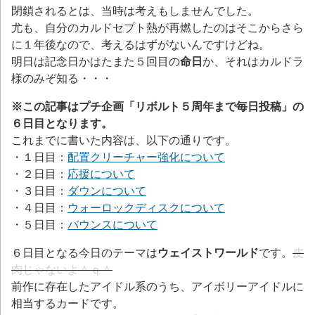
閉鎖されるとは、当時は考えもしませんでした。
尤も、自分のカルドセプト熱が再燃したのはそこからさら
に１年後なので、考えるはずがないんですけどね。
明日は記念日かはたまた５回目の
命日
か、それはカルドラ
様のみぞ知る・・・
※この記事はプチ企画「リボルト５周年まで毎日投稿」の
６日目となります。
これまでに書いた内容は、以下の通りです。
・１日目：
配置クリーチャー強化について
・２日目：
応援について
・３日目：
ダウンについて
・４日目：
ウォーロックディスクについて
・５日目：
バウンスについて
６日目となる今日のテーマは
ウェイストワールド
です。
皮
肉じゃないよ＾ｑ＾
前作に存在したアイドル系のうち、アイボリーアイドルに
相当するカードです。