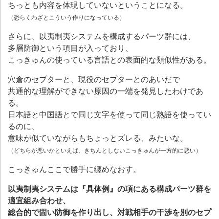
ちっとも内容を体現していないということになる。
（恐らくわざとこういう作りになっている）
さらに、以夷制夷システムを構成するパーツ群には、
多層防御という項目が入っており、
こっきゅんの使っている言語との表面的な類似性がある。
穴倉のセプターと、現役のセプターとのあいだで
共通的な理解ができない原因の一端を発見したわけであ
る。
日本語と中国語とで同じ文字を使って同じ熟語を使ってい
るのに、
意味が似ていながらもちょっとズレる、みたいな。
（どちらが悪いかといえば、きちんとしないこっきゅんが一方的に悪い）
こっきゅんここで勝手に纏めなおす。
以夷制夷システムは『具体例』の項にある構成パーツ群を
適宜組み合わせ、
総合的で固い防御を作り出し、対戦相手の干渉を別のセプ