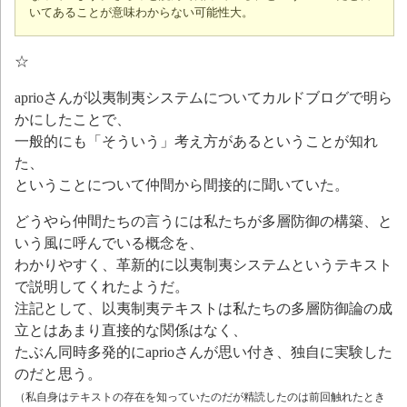
いてあることが意味わからない可能性大。
☆
aprioさんが以夷制夷システムについてカルドブログで明ら
かにしたことで、
一般的にも「そういう」考え方があるということが知れ
た、
ということについて仲間から間接的に聞いていた。
どうやら仲間たちの言うには私たちが多層防御の構築、と
いう風に呼んでいる概念を、
わかりやすく、革新的に以夷制夷システムというテキスト
で説明してくれたようだ。
注記として、以夷制夷テキストは私たちの多層防御論の成
立とはあまり直接的な関係はなく、
たぶん同時多発的にaprioさんが思い付き、独自に実験した
のだと思う。
（私自身はテキストの存在を知っていたのだが精読したのは前回触れたとき