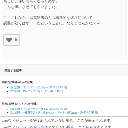
ちょいと使いづらくなったので。
こんな風にさせてもらいました。
こ、これなら、以夷制夷のもつ構造的な遅さについて、
調整が効くはず……だということに、なりませんかね？ｗ
0
関連する記事
前後の記事 (kokkyuの記事)
前の記事 : ワンスアポンアタイム
(2017年7月5日)
次の記事 : ドレインのはなし
(2017年7月19日)
前後の記事 (カルドブログ全体)
前の記事 : ワンスアポンアタイム
(2017年7月5日)
次の記事 : 今更3DS版を振り返るらしい Part4～対戦会編～
(2017年7月8日)
userウィジェット0が設定されていない場合、ここが表示されます。
userウィジェット0rが設定されていない場合、ここが表示されます。