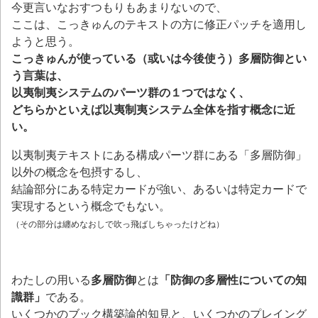
今更言いなおすつもりもあまりないので、
ここは、こっきゅんのテキストの方に修正パッチを適用し
ようと思う。
こっきゅんが使っている（或いは今後使う）多層防御とい
う言葉は、
以夷制夷システムのパーツ群の１つではなく、
どちらかといえば以夷制夷システム全体を指す概念に近
い。
以夷制夷テキストにある構成パーツ群にある「多層防御」
以外の概念を包摂するし、
結論部分にある特定カードが強い、あるいは特定カードで
実現するという概念でもない。
（その部分は纏めなおしで吹っ飛ばしちゃったけどね）
わたしの用いる
多層防御
とは
「防御の多層性についての知
識群」
である。
いくつかのブック構築論的知見と、いくつかのプレイング