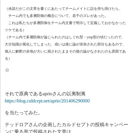
（余談だがこの文章を書くにあたってチームメイトに話を持ち掛けたら、
チーム内でも多層防御の概念について、若干のズレがあった。
これは私たちが多層防御をチーム内文書で明示して定義しておかなかった
ツケである）
（チーム内で多層防御が論じられたのはしぐれ型・ymp型の頃だったので、
大分知識が風化してしまった、或いは後に論が添加された部分もあるので、
個人に解釈の余地が大いに残されたままその後の論がなされたのも原因であ
る）
☆
それで原典であるaprioさんの以夷制夷
https://blog.culdcept.net/aprio/201406290000
を当たってみた。
テッドロアさんの企画したカルドセプトの投稿キャンペー
ンに乗る形で投稿された文章は、