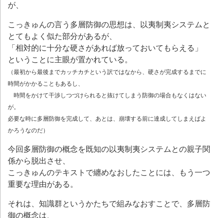
が、
こっきゅんの言う多層防御の思想は、以夷制夷システムと
とてもよく似た部分があるが、
「相対的に十分な硬さがあれば放っておいてもらえる」
ということに主眼が置かれている。
（最初から最後までカッチカチという訳ではなから、
硬さが完成するまでに
時間がかかることもあるし、
時間をかけて干渉しつづけられると抜けてしまう防御の場合もなくはない
が。
必要な時に多層防御を完成して、あとは、崩壊する前に達成してしまえばよ
かろうなのだ）
今回多層防御の概念を既知の以夷制夷システムとの親子関
係から脱出させ、
こっきゅんのテキストで纏めなおしたことには、もう一つ
重要な理由がある。
それは、知識群というかたちで組みなおすことで、多層防
御の概念は、