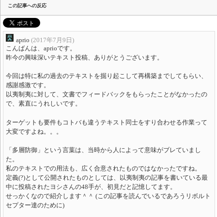
この記事への反応
aprio
(2017年7月9日)
こんばんは、aprioです。
昨今の興味深いテキスト投稿、ありがとうございます。
今回は特に私の過去のテキストを掘り起こして再構築までしてもらい、
感謝感激です。
以夷制夷に対して、文書でフィードバックをもらったことがなかったの
で、素直にうれしいです。
ターゲットも要件もコトバも違うテキスト同士をすり合わせる作業って
大変ですよね。。。
「多層防御」という言葉は、当時から人によって意味がブレていまし
た。
私のテキストでの用法も、広く合意されたものではなかったですね。
定義(?)として公開されたものとしては、以夷制夷の記事を書いている最
中に投稿されたヨシさんの48手が、初見だと記憶してます。
せっかくなので紹介します＾＾ (この記事を読んでいるであろうリボルト
セプター達のために)