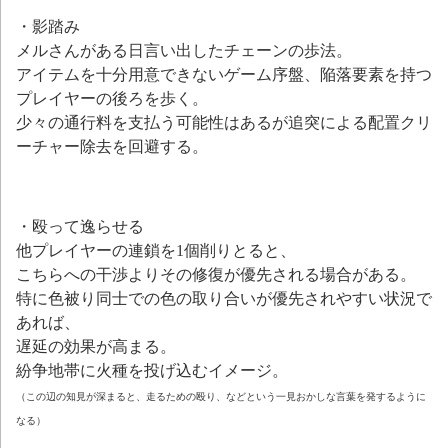
・影踏み
メルさんがある日言い出したチェーンの歩法。
アイテムを十分用意できないゲーム序盤、陥落要素を持つ
プレイヤーの後ろを歩く。
少々の通行料を支払う可能性はあるが追突による配置クリ
ーチャー除去を回避する。
・殴って逸らせる
他プレイヤーの連鎖を1個削りとると、
こちらへの干渉よりその修復が優先される場合がある。
特に色被り同士での色の取り合いが優先されやすい状況で
あれば、
遅延の効果が高まる。
紛争地帯に火種を投げ込むイメージ。
（この辺の知見が深まると、走るための殴り、などという一見おかしな言葉を発するように
なる）