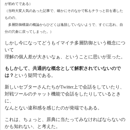
が初めてである）
（当時大変人気のあった記事で、確かにそのなかで私もチラっと目を通した
ものの、
多層防御構築の概論からひどくは逸脱していないようで、すぐに忘れ、自
分の穴倉に戻ってしまった。）
しかし今になってどうもイマイチ多層防御という概念につ
いて
理解の個人差が大きいなぁ、ということに思いが至った。
もしかして、共通的な概念として解釈されていないので
は？
という疑問である。
新しいセプターさんたちがTwitter上で会話をしていたり、
対戦ツールのチャット機能で会話をしたりしているとき
に、
なんとない違和感を感じたのが発端でもある。
これは、ちょっと、原典に当たってみなければならないの
かも知れない、と考えた。