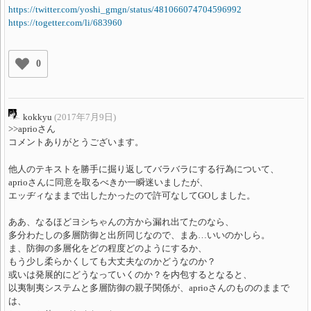
https://twitter.com/yoshi_gmgn/status/481066074704596992
https://togetter.com/li/683960
0
kokkyu
(2017年7月9日)
>>aprioさん
コメントありがとうございます。
他人のテキストを勝手に掘り返してバラバラにする行為について、
aprioさんに同意を取るべきか一瞬迷いましたが、
エッヂィなままで出したかったので許可なしてGOしました。
ああ、なるほどヨシちゃんの方から漏れ出てたのなら、
多分わたしの多層防御と出所同じなので、まあ…いいのかしら。
ま、防御の多層化をどの程度どのようにするか、
もう少し柔らかくしても大丈夫なのかどうなのか？
或いは発展的にどうなっていくのか？を内包するとなると、
以夷制夷システムと多層防御の親子関係が、aprioさんのもののままで
は、