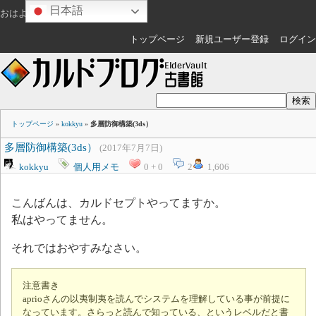
日本語
おはようございます
ゲスト
さん
トップページ
新規ユーザー登録
ログイン
トップページ
»
kokkyu
»
多層防御構築(3ds）
多層防御構築(3ds）
(2017年7月7日)
kokkyu
個人用メモ
0 + 0
2
1,606
こんばんは、カルドセプトやってますか。
私はやってません。
それではおやすみなさい。
注意書き
aprioさんの以夷制夷を読んでシステムを理解している事が前提に
なっています。さらっと読んで知っている、というレベルだと書