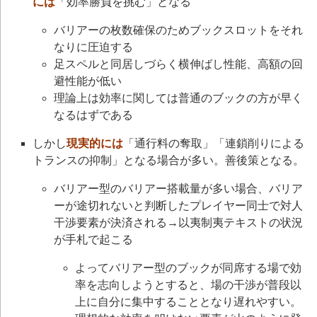
には
「効率勝負を挑む」となる
バリアーの枚数確保のためブックスロットをそれ
なりに圧迫する
足スペルと同居しづらく横伸ばし性能、高額の回
避性能が低い
理論上は効率に関しては普通のブックの方が早く
なるはずである
しかし
現実的には
「通行料の奪取」「連鎖削りによる
トランスの抑制」となる場合が多い。善後策となる。
バリアー型のバリアー搭載量が多い場合、バリア
ーが途切れないと判断したプレイヤー同士で対人
干渉要素が決済される→以夷制夷テキストの状況
が手札で起こる
よってバリアー型のブックが同席する場で効
率を志向しようとすると、場の干渉が普段以
上に自分に集中することとなり遅れやすい。