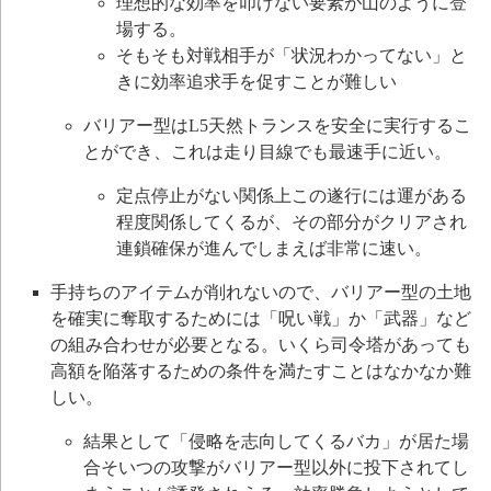
理想的な効率を叩けない要素が山のように登
場する。
そもそも対戦相手が「状況わかってない」と
きに効率追求手を促すことが難しい
バリアー型はL5天然トランスを安全に実行するこ
とができ、これは走り目線でも最速手に近い。
定点停止がない関係上この遂行には運がある
程度関係してくるが、その部分がクリアされ
連鎖確保が進んでしまえば非常に速い。
手持ちのアイテムが削れないので、バリアー型の土地
を確実に奪取するためには「呪い戦」か「武器」など
の組み合わせが必要となる。いくら司令塔があっても
高額を陥落するための条件を満たすことはなかなか難
しい。
結果として「侵略を志向してくるバカ」が居た場
合そいつの攻撃がバリアー型以外に投下されてし