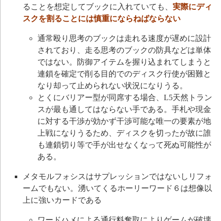
ることを想定してブックに入れていても、
実際にディ
スクを割ることには慎重にならねばならない
通常殴り思考のブックは走れる速度が遅めに設計
されており、走る思考のブックの防具などは単体
ではない。防御アイテムを握り込まれてしまうと
連鎖を確定で削る目的でのディスク行使が困難と
なり却って止められない状況になりうる。
とくにバリアー型が同席する場合、L5天然トラン
スが最も通してはならない手である。手札や現金
に対する干渉が効かず干渉可能な唯一の要素が地
上戦になりうるため、ディスクを切ったが故に誰
も連鎖切り等で手が出せなくなって死ぬ可能性が
ある。
メタモルフォシスはサプレッションではないしリフォ
ームでもない。湧いてくるホーリーワード６は想像以
上に強いカードである
ワードハメによる通行料奪取によりゲームが破壊