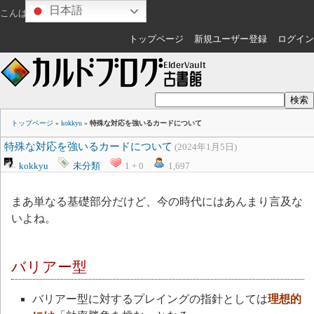
日本語
こんばんは
ゲスト
さん
トップページ
新規ユーザー登録
ログイン
トップページ
»
kokkyu
»
特殊な対応を強いるカードについて
特殊な対応を強いるカードについて
(2024年1月5日)
kokkyu
未分類
1 + 0
1,697
まあ単なる基礎部分だけど、今の時代にはあんまり言及な
いよね。
バリアー型
バリアー型に対するプレイングの指針としては
理想的