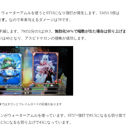
。ウォーターアムルを使うとST53になり強打が発生します。53の1.5倍は
ます。
なので本来与えるダメージは79です。
します。79の2分の1は39.5。
無効化50%で端数が出た場合は切り上げま
ジは40となり、アスピドケロンの侵略が成功します。
像ではダゴンとフレイムロードの応援があります
がウォーターアムルを使っています。ST57+強打で85.5になるも切り捨て
42.5になるも切り上げで43になっています。