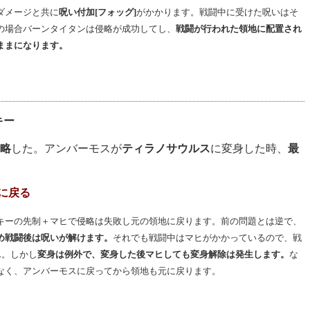
ダメージと共に
呪い付加[フォッグ]
がかかります。戦闘中に受けた呪いはそ
の場合バーンタイタンは侵略が成功してし、
戦闘が行われた領地に配置され
ままになります。
キー
略
した。アンバーモスが
ティラノサウルス
に変身した時、
最
地に戻る
キーの先制＋マヒで侵略は失敗し元の領地に戻ります。前の問題とは逆で、
め戦闘後は呪いが解けます。
それでも戦闘中はマヒがかかっているので、戦
ん。しかし
変身は例外で、変身した後マヒしても変身解除は発生します。
な
なく、アンバーモスに戻ってから領地も元に戻ります。