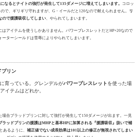
以上になるとナイトの強打が発生して135ダメージに増えてしまいます。
コロッ
るので、ギリギリ守れますが、G・イールだと120なので耐えられません。
リ
なので援護吸収してしまい
、やられてしまいます。
めにはアイテムを使うしかありません。パワーブレスレットだとHP+20なので
ォーターシールドは雪辱によりやられてしまいます。
ドプリン
に育っている。グレンデルが
パワーブレスレット
を使った場
アイテムはどれか。
た場合ブラッドプリンに対して強打が発生して150ダメージが出ます。一見
ブラッドプリンの援護はMHPと基本HPに加算される『援護吸収』扱いで補
)』とあるように、
補正値でない成長効果は101以上の修正が無視されてしまい