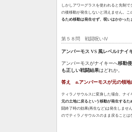
しかしアワーグラスを使われると先制で
の後移動が発生しないと消えません。こ
るため移動は発生せず、呪いはかかった
第５８問 戦闘呪いⅣ
アンバーモス VS 風レベル1ナイ
アンバーモスがナイキーへ
移動侵
も正しい戦闘結果
はどれか。
答え a.アンバーモスが元の領
ティラノサウルスに変身した場合、ナイ
元の土地に戻るという移動が発生するた
闘終了時の効果(再生など)は発生しませ
のでティラノサウルスのまま戻ることは