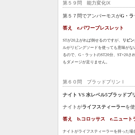
第５９問 能力変化Ⅸ
第５７問でアンバーモスが
G・ラ
答え e.パワーブレスレット
STが20上がれば倒せるのですが、
リビン
ルがリビングソードを使っても意味がな
るので、G・ラットのST20分、ST+2
もダメージが足りません。
第６０問 ブラッドプリンⅠ
ナイト VS 水レベル5ブラッドプ
ナイトが
ライフスティーラー
を使
答え b.コロッサス e.ニュー
ナイトがライフスティーラーを持った場