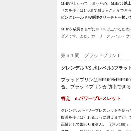
MHPが上がってしまうため、
MHP50
サスを使えば140まで耐えることができ
ビングシールドも援護クリーチャー扱い
MHPを成長させずにHP+30以上するた
ダメです。
また、ホーリーグレイル・ウ
第６１問 ブラッドプリンⅡ
グレンデル VS 水レベル3ブラッ
ブラッドプリンは
HP100/MHP100
合、ブラッドプリンが防衛できる
答え d.パワーブレスレット
グレンデルがパワーブレスレットを使っ
援護を使えば守れるように思えますが、
正値として加わりません。
『(最大100