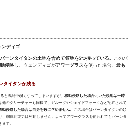
ェンディゴ
バーンタイタンの土地を含めて領地を5つ持っている。
このバ
動侵略
し、ウェンディゴが
アワーグラス
を使った場合、
最も
ーンタイタンが残る
いると戦闘中弱くなってしまいますが、
移動侵略した場合元いた領地は一時
は他のクリーチャーも同様で、ガルーダやシェイドフォークなど配置されて
移動侵略した場合は自身を数に含めません。
この場合はバーンタイタンの領
減り、弱体化能力は発動しません。よってアワーグラスを使われてもバーンタ
きます。