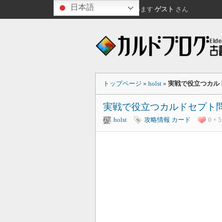
日本語
おはようございます
ゲスト
さん
トップページ
»
holst
»
実戦で役立つカル
実戦で役立つカルドセプト問
holst
攻略情報
カード
0 + 5