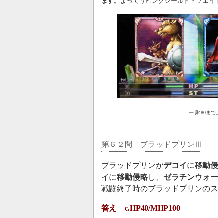
ます。
よってリビングシールド・フェイ
一瞬180ま
第６２問 ブラッドプリンⅢ
ブラッドプリンが
デコイ
に
移動侵
イに
移動侵略
し、
ゼラチンウォー
戦闘終了時のブラッドプリンのス
答え c.HP40/MHP100