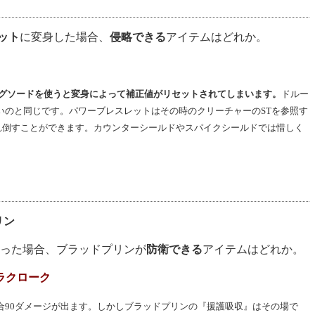
ット
に変身した場合、
侵略できる
アイテムはどれか。
グソードを使うと変身によって補正値がリセットされてしまいます。
ドルー
いのと同じです。パワーブレスレットはその時のクリーチャーのSTを参照す
0され倒すことができます。カウンターシールドやスパイクシールドでは惜しく
リン
った場合、ブラッドプリンが
防衛できる
アイテムはどれか。
トラクローク
合90ダメージが出ます。しかしブラッドプリンの『援護吸収』はその場で