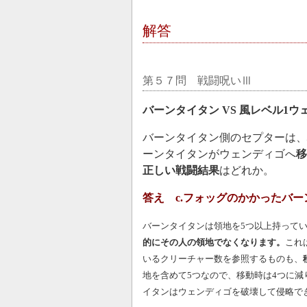
解答
第５７問 戦闘呪いⅢ
バーンタイタン VS 風レベル1ウ
バーンタイタン側のセプターは、
ーンタイタンがウェンディゴへ
移
正しい戦闘結果
はどれか。
答え c.フォッグのかかったバ
バーンタイタンは領地を5つ以上持って
的にその人の領地でなくなります。
これ
いるクリーチャー数を参照するものも、
地を含めて5つなので、移動時は4つに
イタンはウェンディゴを破壊して侵略で