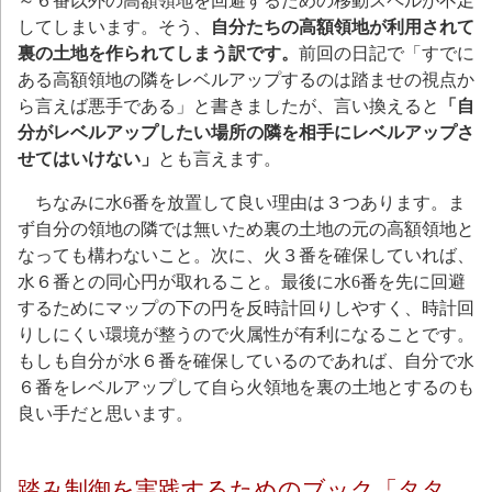
～６番以外の高額領地を回避するための移動スペルが不足
してしまいます。そう、
自分たちの高額領地が利用されて
裏の土地を作られてしまう訳です。
前回の日記で「すでに
ある高額領地の隣をレベルアップするのは踏ませの視点か
ら言えば悪手である」と書きましたが、言い換えると
「自
分がレベルアップしたい場所の隣を相手にレベルアップさ
せてはいけない」
とも言えます。
ちなみに水6番を放置して良い理由は３つあります。ま
ず自分の領地の隣では無いため裏の土地の元の高額領地と
なっても構わないこと。次に、火３番を確保していれば、
水６番との同心円が取れること。最後に水6番を先に回避
するためにマップの下の円を反時計回りしやすく、時計回
りしにくい環境が整うので火属性が有利になることです。
もしも自分が水６番を確保しているのであれば、自分で水
６番をレベルアップして自ら火領地を裏の土地とするのも
良い手だと思います。
踏み制御を実践するためのブック「タタ