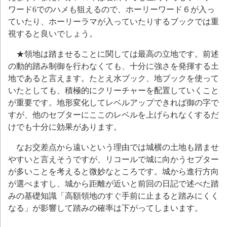
ワード6でのハメも狙えるので、ホーリーワード６が入っ
ていたり、ホーリーラマが入っていたりするブックで
は重
視すると良いでしょう。
★領地は踏ませることに関しては最高の立地です。前述
の動的踏み制御を行わなくても、十分に強さを発揮する土
地であると言えます。たとえ水ブック、地ブックを使って
いたとしても、積極的にクリーチャーを配置していくこと
が重要です。地形変化してレベルアップできれば御の字で
すが、他のセプターにここのレベルを上げられなくするだ
けでも十分に効果があります。
なお交差点から遠いという理由では城横の土地も踏ませ
やすいと言えそうですが、リコールで城に向かうセプター
が多いことを考えると微妙なところです。城から進行方向
が選べますし、城から距離が近いと前回の日記で述べた踏
みの基礎知識「高額領地のすぐ手前に止まると踏みにくく
なる」が影響して踏みの確率は下がってしまいます。