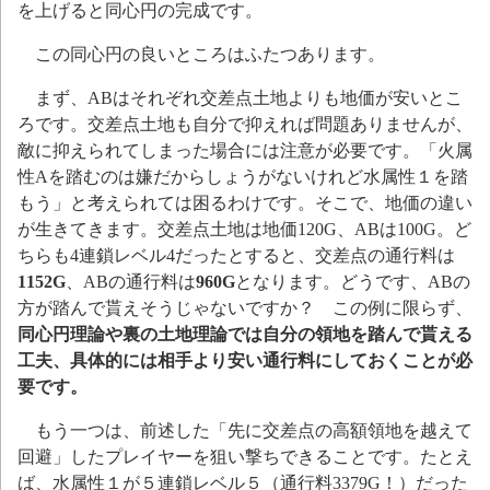
を上げると同心円の完成です。
この同心円の良いところはふたつあります。
まず、ABはそれぞれ交差点土地よりも地価が安いとこ
ろです。交差点土地も自分で抑えれば問題ありませんが、
敵に抑えられてしまった場合には注意が必要です。「火属
性Aを踏むのは嫌だからしょうがないけれど水属性１を踏
もう」と考えられては困るわけです。そこで、地価の違い
が生きてきます。交差点土地は地価120G、ABは100G。ど
ちらも4連鎖レベル4だったとすると、交差点の通行料は
1152G
、ABの通行料は
960G
となります。どうです、ABの
方が踏んで貰えそうじゃないですか？ この例に限らず、
同心円理論や裏の土地理論では自分の領地を踏んで貰える
工夫、具体的には相手より安い通行料にしておくことが必
要です。
もう一つは、前述した「先に交差点の高額領地を越えて
回避」したプレイヤーを狙い撃ちできることです。たとえ
ば、水属性１が５連鎖レベル５（通行料3379G！）だった