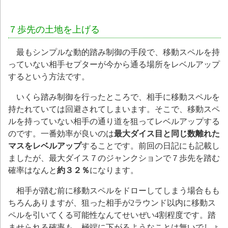
７歩先の土地を上げる
最もシンプルな動的踏み制御の手段で、移動スペルを持
っていない相手セプターが今から通る場所をレベルアップ
するという方法です。
いくら踏み制御を行ったところで、相手に移動スペルを
持たれていては回避されてしまいます。そこで、移動スペ
ルを持っていない相手の通り道を狙ってレベルアップする
のです。一番効率が良いのは
最大ダイス目と同じ数離れた
マスをレベルアップ
することです。前回の日記にも記載し
ましたが、最大ダイス７のジャンクションで７歩先を踏む
確率はなんと
約３２％
になります。
相手が踏む前に移動スペルをドローしてしまう場合もも
ちろんありますが、狙った相手が2ラウンド以内に移動ス
ペルを引いてくる可能性なんてせいぜい4割程度です。踏
ませられる確率も、極端に下がるようなことは無いでしょ