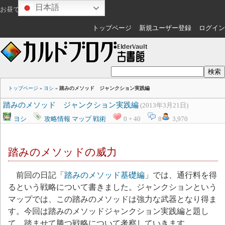
日本語
お昼ですね
ゲスト
さん
トップページ
新規ユーザー登録
ログイン
トップページ
»
ヨシ
»
踏みのメソッド ジャンクション実践編
踏みのメソッド ジャンクション実践編
(2013年3月21日)
ヨシ
攻略情報
マップ
戦術
0 + 40
8
3,970
踏みのメソッドの威力
前回の日記「
踏みのメソッド基礎編
」では、通行料を得
るという戦略について書きました。ジャンクションという
マップでは、この踏みのメソッドは強力な武器となり得ま
す。今回は踏みのメソッドジャンクション実践編と題し
て、踏ませて勝つ戦略について考察していきます。