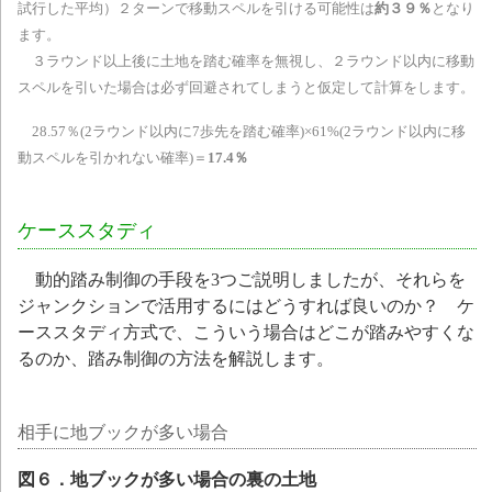
試行した平均）２ターンで移動スペルを引ける可能性は
約３９％
となり
ます。
３ラウンド以上後に土地を踏む確率を無視し、２ラウンド以内に移動
スペルを引いた場合は必ず回避されてしまうと仮定して計算をします。
28.57％(2ラウンド以内に7歩先を踏む確率)×61%(2ラウンド以内に移
動スペルを引かれない確率)＝
17.4％
ケーススタディ
動的踏み制御の手段を3つご説明しましたが、それらを
ジャンクションで活用するにはどうすれば良いのか？ ケ
ーススタディ方式で、こういう場合はどこが踏みやすくな
るのか、踏み制御の方法を解説します。
相手に地ブックが多い場合
図６．地ブックが多い場合の裏の土地