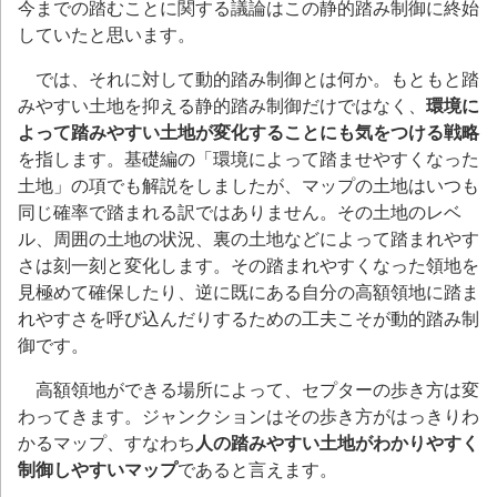
今までの踏むことに関する議論はこの静的踏み制御に終始
していたと思います。
では、それに対して動的踏み制御とは何か。もともと踏
みやすい土地を抑える静的踏み制御だけではなく、
環境に
よって踏みやすい土地が変化することにも気をつける戦略
を指します。基礎編の「環境によって踏ませやすくなった
土地」の項でも解説をしましたが、マップの土地はいつも
同じ確率で踏まれる訳ではありません。その土地のレベ
ル、周囲の土地の状況、裏の土地などによって踏まれやす
さは刻一刻と変化します。その踏まれやすくなった領地を
見極めて確保したり、逆に既にある自分の高額領地に踏ま
れやすさを呼び込んだりするための工夫こそが動的踏み制
御です。
高額領地ができる場所によって、セプターの歩き方は変
わってきます。ジャンクションはその歩き方がはっきりわ
かるマップ、すなわち
人の踏みやすい土地がわかりやすく
制御しやすいマップ
であると言えます。