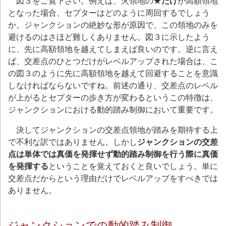
図３をご覧下さい。例えば、火領地の★
だけ
が高額領地
となった場合、セプターはどのように周回するでしょう
か。ジャンクションの絶妙な形が原因で、この領地のみを
避けるのはさほど難しくありません。図３に示したよう
に、先に高額領地を越えてしまえば良いのです。逆に言え
ば、交差点のひとつだけがレベルアップされた場合は、こ
の図３のように先に高額領地を越えて回避することを意識
しなければならないですね。前述の通り、交差点のレベル
が上がるとセプターの歩き方が変わるというこの特徴は、
ジャンクションにおける動的踏み制御において重要です。
決してジャンクションの交差点領地が踏みを期待する上
で不利な訳ではありません。しかし
ジャンクションの交差
点は単体では真価を発揮せず動的踏み制御を行う際に真価
を発揮する
ということを覚えておくと良いでしょう。単に
交差点だからという理由だけでレベルアップをすべきでは
ありません。
ジャンクションでの動的踏み制御