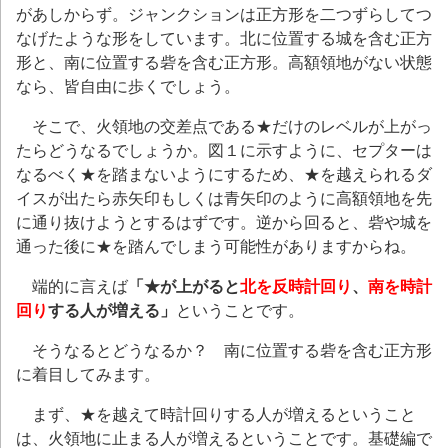
があしからず。ジャンクションは正方形を二つずらしてつ
なげたような形をしています。北に位置する城を含む正方
形と、南に位置する砦を含む正方形。高額領地がない状態
なら、皆自由に歩くでしょう。
そこで、火領地の交差点である★だけのレベルが上がっ
たらどうなるでしょうか。図１に示すように、セプターは
なるべく★を踏まないようにするため、★を越えられるダ
イスが出たら赤矢印もしくは青矢印のように高額領地を先
に通り抜けようとするはずです。逆から回ると、砦や城を
通った後に★を踏んでしまう可能性がありますからね。
端的に言えば
「★が上がると
北を反時計回り
、
南を時計
回り
する人が増える」
ということです。
そうなるとどうなるか？ 南に位置する砦を含む正方形
に着目してみます。
まず、★を越えて時計回りする人が増えるということ
は、火領地に止まる人が増えるということです。基礎編で