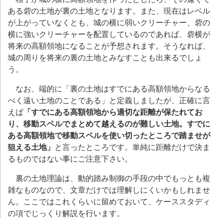
ある砦の土地が裏の土地となります。また、
現在はレベル
が上がっていなくとも、城の横に弱いクリーチャー、砦の
横に強いクリーチャーを配置しているのであれば、砦横が
将来の高額領地になることが予想されます。そうなれば、
城の周りを将来の裏の土地とみなすことも出来るでしょ
う。
なお、端的に「裏の土地はすでにある高額領地からなる
べく遠い土地のことである」と定義しましたが、正確に言
えば
「すでにある高額領地から適切な距離が保たれてお
り、移動スペルでまとめて越えるのが難しい土地。すでに
ある高額領地で移動スペルを使い切ったところで踏ませが
狙える土地」
と言ったところです。単純に距離だけで決ま
るものではない事にご注意下さい。
裏の土地理論は、動的踏み制御の手段の中でもっとも複
雑なものなので、文章だけでは理解しにくいかもしれませ
ん。ここではこれくらいに留めておいて、ケーススタディ
の項でじっくり解説を行います。