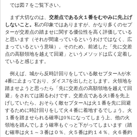
では図７をご覧下さい。
まず大切なのは、
交差点である火１番をむやみに先上げ
しないこと。
私の印象ではありますが、かなり多くのセプ
ターが交差点の踏ませに関する優位性を高く評価している
と思います（それが間違っているというわけではなく、広
まっているという意味）。そのため、前述した「先に交差
点の高額領地を越えて回避」というメソッドは広く定着し
ていると感じます。
例えば、城から反時計回りをしている敵セプターAが水
4番に止まっており、ダイス7を出したとします。火領地を
踏ませようと思ったら「先に交差点の高額領地を越えて回
避」をされては困るわけです。交差点である火1番を先上
げしていたら、おそらく敵セプターAは火１番を先に回避
するために時計回りをして火４番に着地するでしょう。火
１番を踏ませられる確率は0％になってしまう上、他の火
領地を踏んでしまう確率もぐっと下がってしまいます（踏
む確率は火１～３番は０％、火５番は約１４％、火６番約