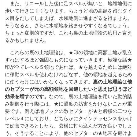
また、リコールした後に足スペルが無いと、地領地側に
歩いて行きにくくなります。ちょうど地の高額を踏むダイ
ス目をだしてしまえば、水領地側に進まざるを得ません。
そうなると、さらに水領地を踏ませやすくなるでしょう。
ちょっと変則的ですが、これも
裏の土地理論の応用と言え
るかもしれません。
これらの裏の土地理論は、★印の領地に高額土地が乱立
すればするほど強固なものになっていきます。極端な話★
印が全てレベル５領地であれば、★を越えるためには絶対
に移動スペルを使わなければなず、他の領地を越えるため
に使うわけにはいかなくなってきます。
裏の土地理論は他
のセプターが元の高額領地を回避したいと思えば思うほど
効果を増すのです。
なので、裏の土地理論を用いた動的踏
み制御を行う際には、★に過度の妨害をかけないことが重
要です。例えば地ブックの敵セプターが★と砦横の二つを
レベル４にしており、どちらかにクインテッセンスをかけ
て妨害できるとしたら、砦横に打ち込んだ方が良いでしょ
う。そうすることにより、他のセプターの★地帯を避けよ