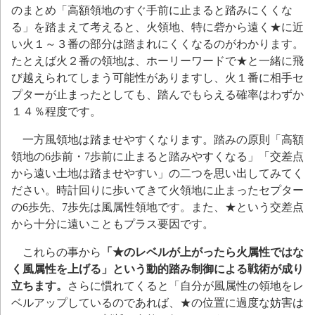
のまとめ「高額領地のすぐ手前に止まると踏みにくくな
る」を踏まえて考えると、火領地、特に砦から遠く★に近
い火１～３番の部分は踏まれにくくなるのがわかります。
たとえば火２番の領地は、ホーリーワードで★と一緒に飛
び越えられてしまう可能性がありますし、火１番に相手セ
プターが止まったとしても、踏んでもらえる確率はわずか
１４％程度です。
一方風領地は踏ませやすくなります
。踏みの原則「高額
領地の6歩前・7歩前に止まると踏みやすくなる」「交差点
から遠い土地は踏ませやすい」の二つを思い出してみてく
ださい。時計回りに歩いてきて火領地に止まったセプター
の6歩先、7歩先は風属性領地です。また、★という交差点
から十分に遠いこともプラス要因です。
これらの事から
「★のレベルが上がったら火属性ではな
く風属性を上げる」という動的踏み制御による戦術が成り
立ちます。
さらに慣れてくると「
自分が風属性の領地をレ
ベルアップしているのであれば、★の位置に過度な妨害は