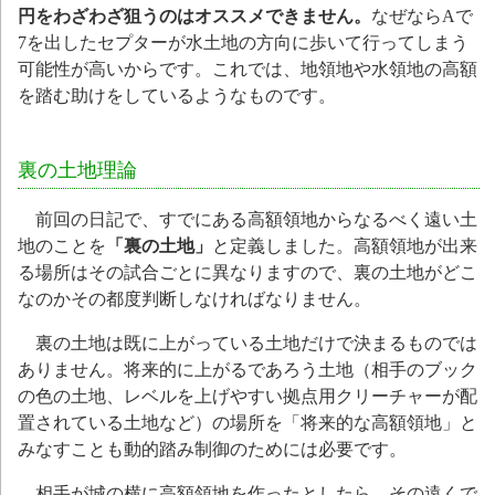
円をわざわざ狙うのはオススメできません。
なぜならAで
7を出したセプターが水土地の方向に歩いて行ってしまう
可能性が高いからです。これでは、地領地や水領地の高額
を踏む助けをしているようなものです。
裏の土地理論
前回の日記で、すでにある高額領地からなるべく遠い土
地のことを
「裏の土地」
と定義しました。高額領地が出来
る場所はその試合ごとに異なりますので、裏の土地がどこ
なのかその都度判断しなければなりません。
裏の土地は既に上がっている土地だけで決まるものでは
ありません。将来的に上がるであろう土地（相手のブック
の色の土地、レベルを上げやすい拠点用クリーチャーが配
置されている土地など）の場所を「将来的な高額領地」と
みなすことも動的踏み制御のためには必要です。
相手が城の横に高額領地を作ったとしたら、その遠くで