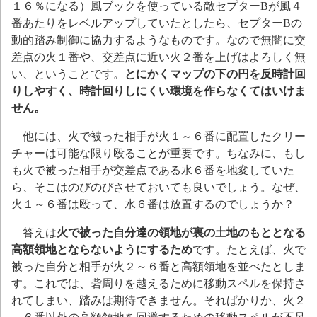
１６％になる）風ブックを使っている敵セプターBが風４
番あたりをレベルアップしていたとしたら、セプターBの
動的踏み制御に協力するようなものです。なので無闇に交
差点の火１番や、交差点に近い火２番を上げはよろしく無
い、ということです。
とにかくマップの下の円を反時計回
りしやすく、時計回りしにくい環境を作らなくてはいけま
せん。
他には、火で被った相手が火１～６番に配置したクリー
チャーは可能な限り殴ることが重要です。ちなみに、もし
も火で被った相手が交差点である水６番を地変していた
ら、そこはのびのびさせておいても良いでしょう。なぜ、
火１～６番は殴って、水６番は放置するのでしょうか？
答えは
火で被った自分達の領地が裏の土地のもととなる
高額領地とならないようにするため
です。たとえば、火で
被った自分と相手が火２～６番と高額領地を並べたとしま
す。これでは、砦周りを越えるために移動スペルを保持さ
れてしまい、踏みは期待できません。そればかりか、火２