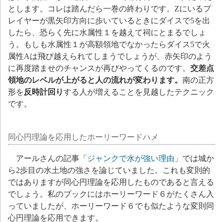
とします。コレは踏んだら一巻の終わりです。Zにいるプ
レイヤーが黒矢印方向に歩いているときにダイスで5を出
したら、恐らく先に水属性１を越えて祠にとまるでしょ
う。もしも水属性１が高額領地でなかったらダイス5で火
属性Aは飛び越えられてしまうでしょうが、赤矢印のよう
に再度踏ませのチャンスが再びやってくるのです。
交差点
領地のレベルが上がると人の流れが変わります。
南の正方
形を
反時計回り
する人が増えることを見越したテクニック
です。
同心円理論を応用したホーリーワードハメ
アールさんの記事「
ジャンクで水が強い理由
」では城か
ら2歩目の水土地の強さを論じていました。これも変則的
ではありますが同心円理論を応用したものであると言える
でしょう。私のブックにはホーリーワード６がたくさん入
っていましたが、ホーリーワード６でも似たような変則同
心円理論を応用できます。