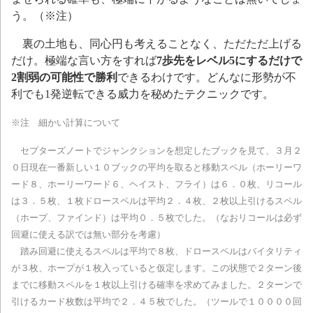
う。（※注）
裏の土地も、同心円も考えることなく、ただただ上げる
だけ。極端な言い方をすれば
7歩先をレベル5にするだけで
2割弱の可能性で勝利
できるわけです。どんなに形勢が不
利でも1発逆転できる威力を秘めたテクニックです。
※注 細かい計算について
セプターズノートでジャンクションを想定したブックを見て、３月２
０日現在一番新しい１０ブックの平均を取ると移動スペル（ホーリーワ
ード８、ホーリーワード６、ヘイスト、フライ）は６．０枚、リコール
は３．５枚、１枚ドロースペルは平均２．４枚、２枚以上引けるスペル
（ホープ、ファインド）は平均０．５枚でした。（なおリコールは必ず
回避に使える訳では無い部分を考慮）
踏み回避に使えるスペルは平均で８枚、ドロースペルはバイタリティ
が３枚、ホープが１枚入っていると仮定します。この状態で２ターン後
までに移動スペルを１枚以上引ける確率を求めてみました。２ターンで
引けるカード枚数は平均で２．４５枚でした。（ツールで１００００回