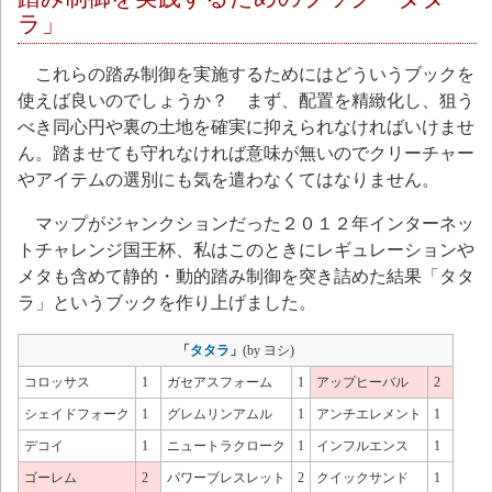
ラ」
これらの踏み制御を実施するためにはどういうブックを
使えば良いのでしょうか？ まず、配置を精緻化し、狙う
べき同心円や裏の土地を確実に抑えられなければいけませ
ん。踏ませても守れなければ意味が無いのでクリーチャー
やアイテムの選別にも気を遣わなくてはなりません。
マップがジャンクションだった２０１２年インターネッ
トチャレンジ国王杯、私はこのときにレギュレーションや
メタも含めて静的・動的踏み制御を
突き詰めた結果「タタ
ラ」というブックを作り上げました。
「
タタラ
」
(by ヨシ)
コロッサス
1
ガセアスフォーム
1
アップヒーバル
2
シェイドフォーク
1
グレムリンアムル
1
アンチエレメント
1
デコイ
1
ニュートラクローク
1
インフルエンス
1
ゴーレム
2
パワーブレスレット
2
クイックサンド
1