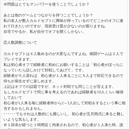
＠問題はとてもマンパワーを使うことでしょうか？
あとは他のゲームとつながりを持つことでしょうか？
私の友人が数人カルドセプトに興味が持っているのでどこかのオフに連
れて行きたいのですが、現状受け皿が少ないのが困りますね。
自宅でやるか、私が自分でオフを開くしかない。
②人数調整について
カルドセプトは４人集めるのが大変なんですよね。格闘ゲームは２人で
プレイできます。
私は初心者オフで経験者に初めにお願いすることは「初心者がぼっちに
なっていたら話しかけて対戦してあげて」です。
経験者が５人居れば、初心者が１人来るごとに５人まで対応できるので
待ちが発生せずに楽しめます。
上記はオフでの話題ですが、ネット対戦でも同じことが言えます。
もしカルドセプトで同じ事を考えるのであれば経験者を10人くらい確保
しておいて
初心者が1人来る毎に経験者枠から2～3人出して対戦をするという事に相
当するかもしれません。
･･････でもそれは人数的にも難しいし、初心者が五月雨式に来ると難し
いような気もします。
＠１回卓が経つと１時間近く拘束されるので、初心者が１人来た時、誰