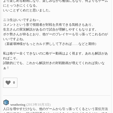
より楽しめる動画になり、楽しみながら勉強にもなり、何よりもゲーム
にとっつきにくくなる。
いいことずくめだと思いました。
ニコ生はいいですよね～。
コメントという形で視聴者が対戦を共有できる気軽さもあり、
生主さんの実況解説があるので試合が理解しやすくもなります。
ポケ勢さんが仰るとおり、他ゲーのプレイヤーも引っ張ってこれるのが
いいですよね。
（某破壊神様がもっとカルド押しして下されば……などと期待）
私は格ゲー全くできないのに格ゲー動画はよく視ます。あれも解説があ
ればこそ。
試験的にでも、これから解説付きの対戦動画が増えてくれれば良いな
ぁ！
0
weathering
(2013年10月3日)
人口を増やすだけなら、他のゲームから引っ張ってくるという宣伝方法