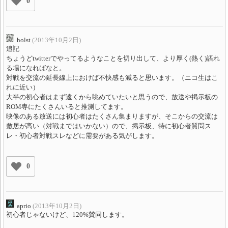
0
holst
(2013年10月2日)
追記
ちょうどtwitterでやってるようなことを切り出して、より厚く(熱く)語れ
る場になればなと。
対戦を交流の延長線上におけば不快感も減ると思います。（ニコ生はこ
れに近い）
大半の初心者はまず遠くから眺めていたいと思うので、放送や掲示板の
ROM専にたくさんいると推測してます。
映像のある放送には初心者はたくさん集まりますが、そこからの交流は
敷居が高い（対戦まではいかない）ので、掲示板、特に初心者質問ス
レ・初心者対戦スレなどに需要がある気がします。
0
aprio
(2013年10月2日)
初心者じゃないけど、120%賛同します。