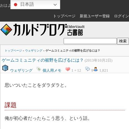
日本語
おはようございます
ゲスト
さん
トップページ
新規ユーザー登録
ログイン
トップページ
»
ウェザリング
»
ゲームコミュニティの裾野を広げるには？
ゲームコミュニティの裾野を広げるには？
(2013年10月2日)
ウェザリング
個人用メモ
1 + 12
9
1,821
思いついたことをダラダラと。
課題
俺が初心者だったらこう思う、という話。