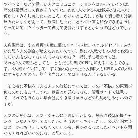
ツイッターなどで新しい人とコミュニケーションをはかっていくのは、
草の根活動として良さそうですね。ただ1人でやるのは限界があるので、
何かしくみを用意したいところ。かゆいところに手が届く初心者向け講
座みたいなのがあって、疑問に思ったことへの回答を紹介できるように
なっていて、ツイッターで教えてあげたりするとかいうのはどうでしょ
う。
人数調整は、ある程度4人戦に慣れると「4人戦こそカルドセプト」みた
いに思う人の割合が増えるみたいですが、別に2人戦でも3人戦でも気に
しない人も少なくないんじゃないかな？ 特に初心者のうちは。
それと2人で遊ぶとしても、ともだち対戦でCPUを加えることもできま
す。3人戦メインにして、すぐ揃わなかったら人間2人とCPU1人の3人戦
にするなんてのも、初心者向けとしてはアリなんじゃないかな。
「初心者に不快を与える人」の対処については、その「不快」の原因が
何なのかにもよりますね。暴言とか荒らしなら、管理サイドで注意し
て、それでも直らない場合はお引き取り願うなどの対処がしやすいので
すが。
オフの活発化は、オフィシャルにお願いしたいな。発売直後は応援キャ
ンペーンなんてやってましたが、もう終わっちゃったし。公式全国大会
ほど「かっちり」してなくていいから、何かゆるっとしたイベントを開
いてくれればいいのにな、と思います。