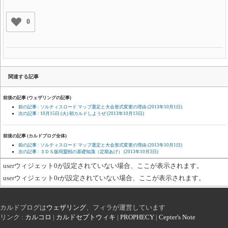
0
関連する記事
前後の記事 (ウェザリングの記事)
前の記事 : ソルティスロード マップ選定と大会形式変更の理由
(2013年10月1日)
次の記事 : 10月15日 (火) 朝カルドしようぜ
(2013年10月13日)
前後の記事 (カルドブログ全体)
前の記事 : ソルティスロード マップ選定と大会形式変更の理由
(2013年10月1日)
次の記事 : ３ＤＳ版同盟戦の基礎知識（定期あげ）
(2013年10月3日)
userウィジェット0が設定されていない場合、ここが表示されます。
userウィジェット0rが設定されていない場合、ここが表示されます。
カルドブログは
ウェザリング
、フィラが運営しています
リンク :
カルコロ
|
カルドセプトウィキ
|
PROPHECY
|
Cepter's Note