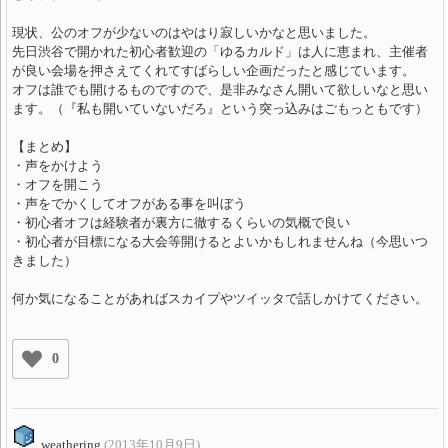
現状、公のオフが少ないのはやはり寂しいかなと思いました。
先日渋谷で開かれた初心者歓迎の「ゆるカルド」は人に恵まれ、主催者
が良い会場を押さえてくれてすばらしい企画だったと感じています。
オフは誰でも開けるものですので、是非みなさん開いて欲しいなと思い
ます。（『私も開いていないだろ』という突っ込みはごもっともです）
【まとめ】
・声をかけよう
・オフを開こう
・声をでかくしてオフがある事を叫ぼう
・初心者オフは経験者が裏方に徹するくらいの気概で良い
・初心者が目標になる大会等開けるとよいかもしれませんね（今思いつ
きました）
何か気になることがあればスカイプやツイッタで話しかけてください。
0
weathering
(2013年10月9日)