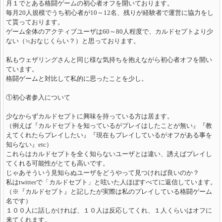
月１でとある格闘ゲームの初心者オフを開いております。
毎月20人規模でうち初心者が10～12名、残りが経験者で運営に協力をし
て貰っております。
ゲーム全体のアクティブユーザは60～80人程度で、カルドセプトより少
ない（≒おなじくらい？）と思っております。
私もウェザリングさんと同じ様な気持ちを抱えながら初心者オフを開い
ています。
格闘ゲームと対比して私的に思ったことを少し。
①初心者参入について
少なからずカルドセプトに興味を持っている方は居ます。
（例えば『カルドセプトを知っているがプレイはしたことが無い』『教
えてくれたらプレイしたい』『現在もプレイしているがオフがある事を
知らない』etc）
これらはカルドセプトを全く知らないユーザとは違い、誘えばプレイし
てくれる可能性がとても高いです。
じゃあそういう見知らぬユーザをどうやって見つければ良いのか？
私はtwitterで「カルドセプト」と呟いた人ほぼすべてに返信しています。
（※『カルドセプト』と記したが実際は私のプレイしている格闘ゲーム
名です）
１００人に話しかければ、１０人は反応してくれ、１人くらいはオフに
来てくれます。