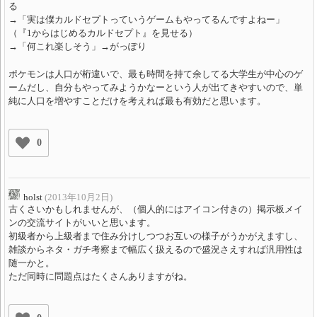
る
→「実は僕カルドセプトっていうゲームもやってるんですよねー」
（『1からはじめるカルドセプト』を見せる）
→「何これ楽しそう」→がっぽり
ポケモンは人口が桁違いで、最も時間を持て余してる大学生が中心のゲ
ームだし、自分もやってみようかなーという人が出てきやすいので、単
純に人口を増やすことだけを考えれば最も有効だと思います。
0
holst
(2013年10月2日)
古くさいかもしれませんが、（個人的にはアイコン付きの）掲示板メイ
ンの交流サイトがいいと思います。
初級者から上級者まで住み分けしつつお互いの様子がうかがえますし、
雑談からネタ・ガチ考察まで幅広く扱えるので盛況さえすれば汎用性は
随一かと。
ただ同時に問題点はたくさんありますがね。