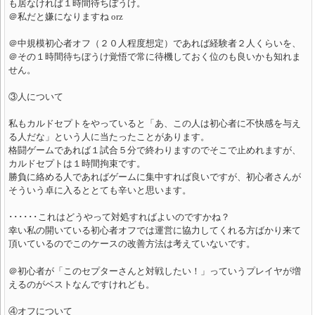
も居なければ１時間待ちぼうけ。
＠私だと嫌になりますね orz
＠中規模初心者オフ（２０人程度想定）であれば経験者２人くらいを、
＠その１時間待ちぼうけ覚悟で常に待機しておく位のも良いかも知れま
せん。
③人について
私もカルドセプトをやっていると「あ、この人は初心者に不快感を与え
る人だな」という人に当たったことがあります。
格闘ゲームであれば１試合５分で終わりますのでそこで止めれますが、
カルドセプトは１時間拘束です。
勝負に絡める人であればゲームに集中すれば良いですが、初心者さんが
そういう卓に入るととても辛いと思います。
･･････これはどうやって対処すればよいのですかね？
幸い私の開いている初心者オフでは運営に協力してくれる方ばかり来て
頂いているのでこのケースの改善方法は考えていないです。
＠初心者が「このセプターさんと対戦したい！」っていうプレイヤが増
えるのがベストなんですけれども。
④オフについて