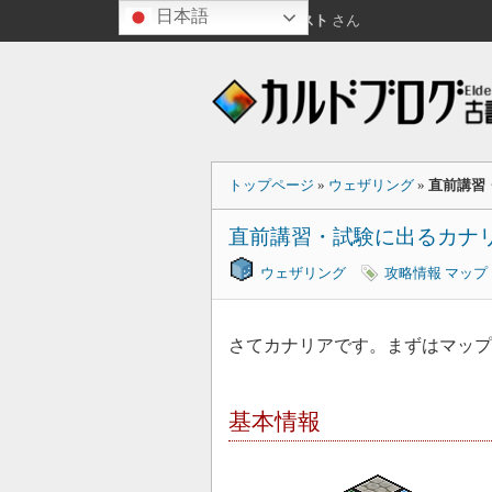
日本語
こんばんは
ゲスト
さん
トップページ
»
ウェザリング
»
直前講習
直前講習・試験に出るカナ
ウェザリング
攻略情報
マップ
さてカナリアです。まずはマッ
基本情報