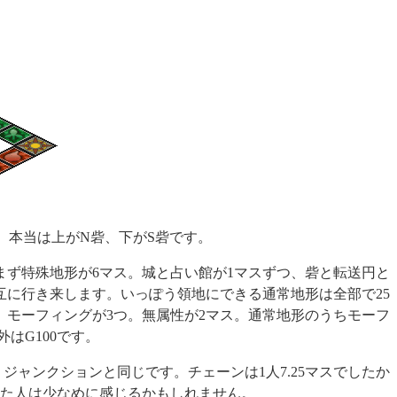
。本当は上がN砦、下がS砦です。
まず特殊地形が6マス。城と占い館が1マスずつ、砦と転送円と
互に行き来します。いっぽう領地にできる通常地形は全部で25
、モーフィングが3つ。無属性が2マス。通常地形のうちモーフ
はG100です。
で、ジャンクションと同じです。チェーンは1人7.25マスでしたか
た人は少なめに感じるかもしれません。