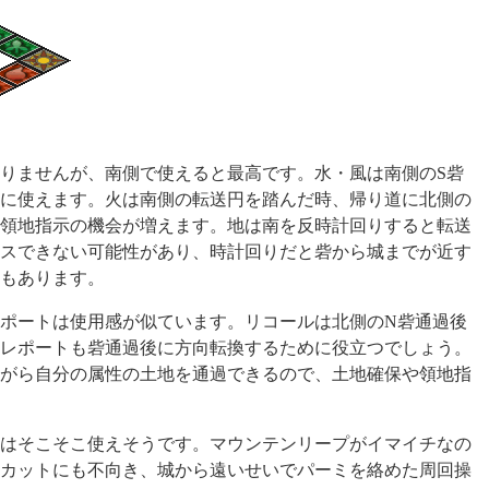
りませんが、南側で使えると最高です。水・風は南側のS砦
に使えます。火は南側の転送円を踏んだ時、帰り道に北側の
領地指示の機会が増えます。地は南を反時計回りすると転送
スできない可能性があり、時計回りだと砦から城までが近す
もあります。
ポートは使用感が似ています。リコールは北側のN砦通過後
レポートも砦通過後に方向転換するために役立つでしょう。
がら自分の属性の土地を通過できるので、土地確保や領地指
はそこそこ使えそうです。マウンテンリープがイマイチなの
カットにも不向き、城から遠いせいでパーミを絡めた周回操