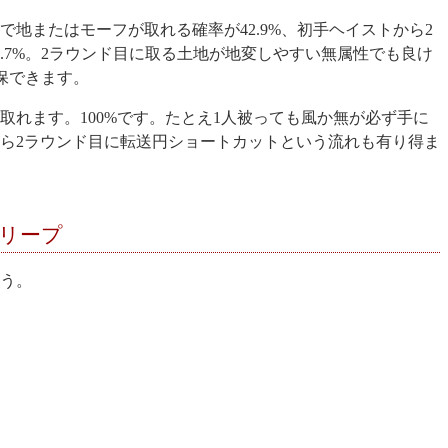
地またはモーフが取れる確率が42.9%、初手ヘイストから2
.7%。2ラウンド目に取る土地が地変しやすい無属性でも良け
確保できます。
取れます。100%です。たとえ1人被っても風か無が必ず手に
ら2ラウンド目に転送円ショートカットという流れも有り得ま
リープ
う。