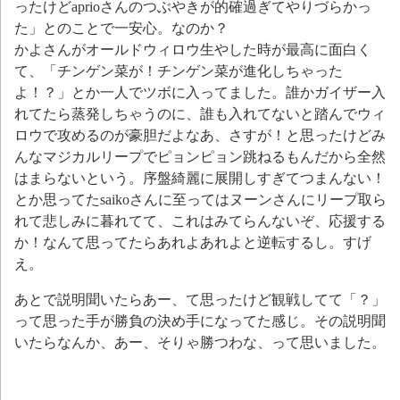
ったけどaprioさんのつぶやきが的確過ぎてやりづらかっ
た」とのことで一安心。なのか？
かよさんがオールドウィロウ生やした時が最高に面白く
て、「チンゲン菜が！チンゲン菜が進化しちゃった
よ！？」とか一人でツボに入ってました。誰かガイザー入
れてたら蒸発しちゃうのに、誰も入れてないと踏んでウィ
ロウで攻めるのが豪胆だよなあ、さすが！と思ったけどみ
んなマジカルリープでピョンピョン跳ねるもんだから全然
はまらないという。序盤綺麗に展開しすぎてつまんない！
とか思ってたsaikoさんに至ってはヌーンさんにリープ取ら
れて悲しみに暮れてて、これはみてらんないぞ、応援する
か！なんて思ってたらあれよあれよと逆転するし。すげ
え。
あとで説明聞いたらあー、て思ったけど観戦してて「？」
って思った手が勝負の決め手になってた感じ。その説明聞
いたらなんか、あー、そりゃ勝つわな、って思いました。