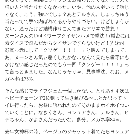
強い人と当たりたくなかった。いや、他の人弱いって話じ
ゃなく、こう、強いでしょ？あとテルさん。しょっちゅう
当たってて手の内ばれてるからやりづらい。けどしょうが
ない、迷ったけど結構作りこんできたアリ本で勝負！
ヌーンさんのLV4ドワーフクイサンハメで撃沈！(厳密には
素ダイスで踏んだからクイサンですらないけど！)思わず
顔真っ赤にして「クソゲー！！！！」と叫んでしまって、
あ、ヌーンさん気ぃ悪くしたかな…なんて見たら歯牙にも
かけない感じだったのでもう一回「クソゲー！！！！」っ
て言っときました。なんじゃそりゃ。見事撃沈。なお、メ
ガネ率は75%。
そんな感じでライフジェム一個しかない。とりあえず次は
ヘビーチェーンで2位狙って生き延びるべ…とか思ってト
イレ行ったら、お昼に誘われたのでそのままホイホイつい
ていくことに。なきくさん、ヨシュアさん、テルさん、ヒ
デちゃん、かよさんだったかな。多分。メガネ率84％。
去年女神杯の時、ベージュのジャケット着てたらヨシュア