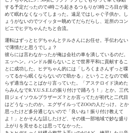
する予定だったので4時ごろ起きるつもりが3時ごろ目が覚
めて眠れなくなってしまった。遠足ではしゃぐ子供か。し
ょうがないのでツイッター眺めてだらだらし、近所のコン
ビニでヒデちゃんたちと合流。
運転はずっとヒデちゃんとテルさんにお任せ。手伝わない
で薄情だと思うでしょ？
彼らには言わなかったが俺は会社の車を潰しているのだ。
エッヘン。ハンドル握らないことで世界平和に貢献するこ
とに成功した。ヒデちゃん的には「しろくまさんずっと喋
ってるから眠くならないので助かる」ということなので眠
らず適当なことばかり言っていた。「アステロイド決めた
らみんなでR.Y.U.S.E.I.の振り付けで踊ろう！」とか。三代
目ジェイソウルブラザーズ？とか言ってたが初代と二代目
はどうなったのか。エグザイルってZOOの人だっけ。とか
思ったけど多分通じないので「良いね！振り付け教えて
よ！」とかそんな話したけど、その後一部地域で妙な盛り
上がりを見せるとは思ってなかった。
あとヒデちゃん結構小梅芸上手いのだけど、練習したり音