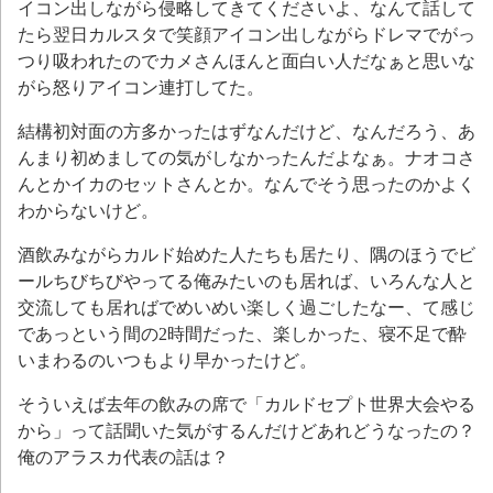
イコン出しながら侵略してきてくださいよ、なんて話して
たら翌日カルスタで笑顔アイコン出しながらドレマでがっ
つり吸われたのでカメさんほんと面白い人だなぁと思いな
がら怒りアイコン連打してた。
結構初対面の方多かったはずなんだけど、なんだろう、あ
んまり初めましての気がしなかったんだよなぁ。ナオコさ
んとかイカのセットさんとか。なんでそう思ったのかよく
わからないけど。
酒飲みながらカルド始めた人たちも居たり、隅のほうでビ
ールちびちびやってる俺みたいのも居れば、いろんな人と
交流しても居ればでめいめい楽しく過ごしたなー、て感じ
であっという間の2時間だった、楽しかった、寝不足で酔
いまわるのいつもより早かったけど。
そういえば去年の飲みの席で「カルドセプト世界大会やる
から」って話聞いた気がするんだけどあれどうなったの？
俺のアラスカ代表の話は？