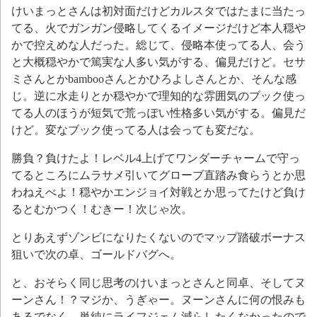
けいまっとさんは初対面だけどカルスタではたまに当たっ
てる、火でガンガン侵略してくるイメージだけど本人穏や
かで控えめな人だった。総じて、侵略本使ってる人、会う
と大概穏やかで篤実な人多い気がする、偏見だけど。セサ
ミさんとかbambooさんとかひろよしさんとか、そんな感
じ。逆に水走りとか穏やかで理知的な雰囲気のブック使っ
てる人のほうが短気で荒っぽい性格多い気がする。偏見だ
けど。変なブック使ってる人は会っても変だな。
勝負？負けたよ！レベル4上げてワンダーチャームで守っ
てるところにムラサメ引いてグローブ直踏み食らうとか思
わねえべよ！穏やかエンジョイ対戦とか思ってたけど負け
るとむかつく！むきー！次じゃ次。
とりあえずゾンビになりたくないのでマップ踏破ボーナス
狙いで次の卓、ゴールドバグへ。
と、おそらく同じ思考のけいまっとさんと同卓、そしてヌ
ーンさん！？マジか、うぎゃー。ヌーンさんに何の恨みも
あるでなく、単純にライフジェム減らしたくなかったので