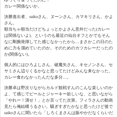
カレー関係ないか。
決勝進出者、saikoさん、ヌーンさん、カマキリさん、かよ
さん。
順当ちゃ順当だけどちょっとかよさん意外だった(カレー
は関係ないよ)、というのも最近の仙台オフとかでもそん
なに剛腕発揮してた感じなかったから…まさかこの日のた
めに力を溜めていたのか。そのためのカツカレーだったの
か(関係ない)。
個人的にはひろよしさん、破魔矢さん、キセノンさん、セ
サミさん辺りくるかなと思ってたけどみんな来なかった。
カレー食わなかったんだな多分…。
決勝卓は野次りながらカルド観戦すんのこんな楽しいのか
よ、て感じでビールとジャーキー欲しいな、と思いながら
「やれー！潰せ！」とか言ってた次第。フィラさんの動画
見たら俺結構うるさい。騒ぎすぎたかなと思ったけど後で
saikoさんに聞いたら「しろくまさんは賑やかだなくらいだ