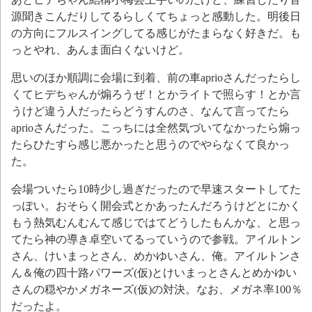
源聞きこんだりしてるらしくてちょっと感動した。明後日
の方向にフルスイングしてる感じがたまらなく好きだ。も
っとやれ、あんま面白くないけど。
思いのほか順調に会場に到着、前の車aprioさんだったらし
くてヒデちゃんが煽ろうぜ！とかライトで照らす！とか言
うけど違う人だったらどうすんのさ、なんて言ってたら
aprioさんだった。こっちには全然気づいてなかったら煽っ
たらひたすら感じ悪かったと思うのでやらなくて良かっ
た。
会場ついたら10時少し過ぎだったので早速スタートしてた
っぽい。おそらく開会式とかあったんだろうけどとにかく
もう熱気むんむんて感じではてどうしたもんかな、と思っ
てたら神の導き卓空いてるっていうので参戦。アイルトン
さん、けいまっとさん、めかゆいさん、俺。アイルトンさ
ん＆俺の四十路パワーズ(仮)とけいまっとさんとめかゆい
さんの穏やかメガネーズ(仮)の対決。なお、メガネ率100％
だったよ。