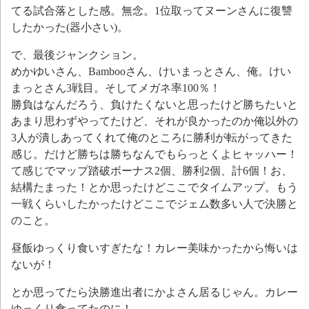
てる試合落とした感。無念。1位取ってヌーンさんに復讐
したかった(器小さい)。
で、最後ジャンクション。
めかゆいさん、Bambooさん、けいまっとさん、俺。けい
まっとさん3戦目。そしてメガネ率100％！
勝負はなんだろう、負けたくないと思ったけど勝ちたいと
あまり思わずやってたけど、それが良かったのか俺以外の
3人が潰しあってくれて俺のところに勝利が転がってきた
感じ。だけど勝ちは勝ちなんでもらっとくよヒャッハー！
て感じでマップ踏破ボーナス2個、勝利2個、計6個！お、
結構たまった！とか思ったけどここでタイムアップ。もう
一戦くらいしたかったけどここでジェム数多い人で決勝と
のこと。
昼飯ゆっくり食いすぎたな！カレー美味かったから悔いは
ないが！
とか思ってたら決勝進出者にかよさん居るじゃん。カレー
ゆっくり食ってたのに！