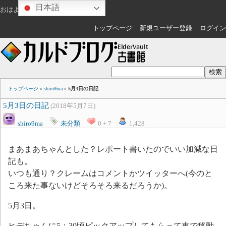
日本語
おはようございます
ゲスト
さん
トップページ
新規ユーザー登録
ログイン
トップページ
»
shiro9ma
»
5月3日の日記
5月3日の日記
(2018年5月7日)
shiro9ma
未分類
0 + 7
1,428
まあまあちゃんとした？レポート書いたのでいい加減な日
記も。
いつも通り？クレームはコメントかツイッターへ(今のと
ころ来た事ないけどそろそろ来るだろうか)。
5月3日。
ヒデちゃんに5：30頃ピックアップしてもらって車で移動