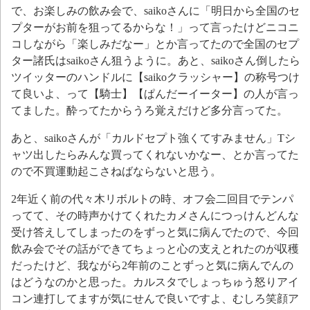
で、お楽しみの飲み会で、saikoさんに「明日から全国のセ
プターがお前を狙ってるからな！」って言ったけどニコニ
コしながら「楽しみだなー」とか言ってたので全国のセプ
ター諸氏はsaikoさん狙うように。あと、saikoさん倒したら
ツイッターのハンドルに【saikoクラッシャー】の称号つけ
て良いよ、って【騎士】【ぱんだーイーター】の人が言っ
てました。酔ってたからうろ覚えだけど多分言ってた。
あと、saikoさんが「カルドセプト強くてすみません」Tシ
ャツ出したらみんな買ってくれないかなー、とか言ってた
ので不買運動起こさねばならないと思う。
2年近く前の代々木リボルトの時、オフ会二回目でテンパ
ってて、その時声かけてくれたカメさんにつっけんどんな
受け答えしてしまったのをずっと気に病んでたので、今回
飲み会でその話ができてちょっと心の支えとれたのが収穫
だったけど、我ながら2年前のことずっと気に病んでんの
はどうなのかと思った。カルスタでしょっちゅう怒りアイ
コン連打してますが気にせんで良いですよ、むしろ笑顔ア