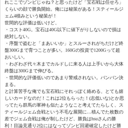
れここでゾンビじゃね？と思ったけど「宝石戦は任せろ」
くらいの顔で勝負開始。俺には秘策がある！スティールジ
ェム4積みという秘策が！
世間的な評価は低いけど、
・コスト40G。宝石は40G以下に値下がりしないので損は
絶対しない。
・序盤で盗むと「まあいいか」とスルーされがちだけど終
盤300Gまで育つことが多い。160Gの投資で1200Gって超
おいしい。
・わざわざ代々木までカルドしに来る人は上手いから大体
終盤は300Gまで伸びる。
・世間的な評価低いのであまり警戒されない。バンバン決
まる。
と計算苦手な俺でも宝石戦にそれっぽく絡める、とても嬉
しいカードなのだ！これは2位もらった！(志低いな)とか思
ってたら群馬の軍神も似たようなこと考えてたらしく、ス
ティールジェム合戦という不毛な展開に…積んでた枚数の
差でジェム合戦は俺が制したけど、勝負はhsuさんの勝
利！目論見通り2位にはなってゾンビ回避確定したけど勝