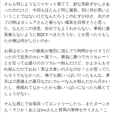
さんも同じようなジャケット着てて、妙な気恥ずかしさあ
ったのだけど、今回もほとんど同じ服装。別に何が悪いと
いうことではないけどなんだろうこのむずがゆさ。次のオ
フの時はヨシュアさんと被らない服装を目指そうと思っ
た。なんだこの決意。自分でもよくわからない。事前に服
装被らないように相談すべきだろうか。とか思ったりもし
たが俺は何がしたいのか。
お昼はセンターの飯処が激烈に混んでて時間かかりそうだ
ったので近所のカレー屋？へ。勝負に勝つでカツカレー！
とか言って山盛りのカツカレー頼んだけど、かよさんもそ
れ頼んだのでおお！実は大食いの人なのか！とか思ってた
らそうでもなかった。俺でも腹いっぱいだったもんな。東
京は25度越えの夏日なのにカレーなんか頼んだから汗かい
たし、夜眠れてなかったから腹いっぱいになったら眠くて
しょうがない。
そんな感じで会場戻ってエントリーしたら…またヌーンさ
ん！マジか！あとはhsuさんと群馬の軍神セサミさん！こ