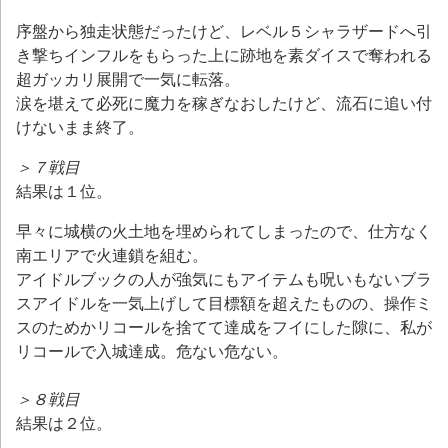
序盤から独走状態だったけど、レベル５シャラザードへ引
き撃ちインフルをもらった上に跡地を素ダイスで奪われる
超ガッカリ展開で一気に転落。
涙を堪えて必死に魔力を稼ぎなおしたけど、流石に追い付
けないまま終了。
＞７戦目
結果は１位。
早々に城横の火土地を埋められてしまったので、仕方なく
南エリアで火連鎖を組む。
アイドルブックの人が強気にもアイテムも呪いもないブラ
スアイドルを一気上げして目標額を超えたものの、操作ミ
スのためかリコールを捨てて達成をフイにした隙に、私が
リコールで入城達成。危ない危ない。
＞８戦目
結果は２位。