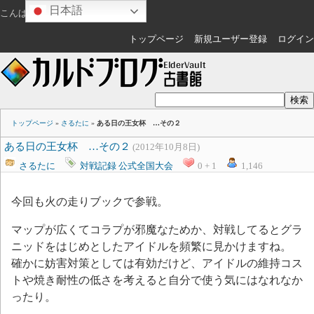
日本語
こんばんは
ゲスト
さん
トップページ
新規ユーザー登録
ログイン
トップページ
»
さるたに
»
ある日の王女杯 …その２
ある日の王女杯 …その２
(2012年10月8日)
さるたに
対戦記録
公式全国大会
0 + 1
1,146
今回も火の走りブックで参戦。
マップが広くてコラプが邪魔なためか、対戦してるとグラ
ニッドをはじめとしたアイドルを頻繁に見かけますね。
確かに妨害対策としては有効だけど、アイドルの維持コス
トや焼き耐性の低さを考えると自分で使う気にはなれなか
ったり。