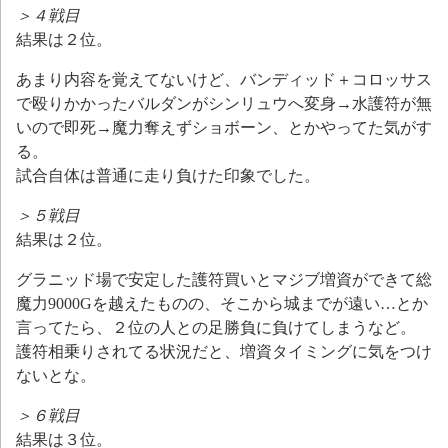
＞４戦目
結果は２位。
あまり内容を覚えてないけど、バンディッド＋コロッサス
で殴りかかったバルダンがシンリュウへ変身→水護符が無
いので即死→魔力奪えずショボーン、とかやってた気がす
る。
試合自体は普通に走り負けた印象でした。
＞５戦目
結果は２位。
グラニッド場で安定した護符買いとマジブ増資ができて総
魔力9000Gを越えたものの、そこから城までが遠い…とか
言ってたら、２位の人との足勝負に負けてしまうなど。
護符相乗りされてる状況だと、増資タイミングに気をつけ
ないとな。
＞６戦目
結果は３位。