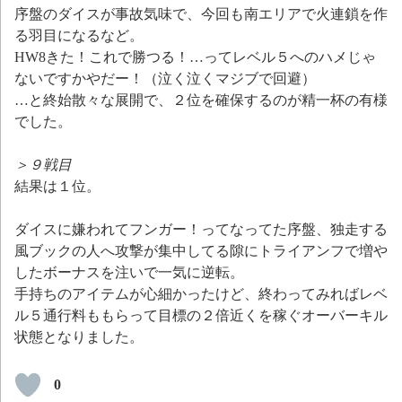
序盤のダイスが事故気味で、今回も南エリアで火連鎖を作
る羽目になるなど。
HW8きた！これで勝つる！…ってレベル５へのハメじゃ
ないですかやだー！（泣く泣くマジブで回避）
…と終始散々な展開で、２位を確保するのが精一杯の有様
でした。
＞９戦目
結果は１位。
ダイスに嫌われてフンガー！ってなってた序盤、独走する
風ブックの人へ攻撃が集中してる隙にトライアンフで増や
したボーナスを注いで一気に逆転。
手持ちのアイテムが心細かったけど、終わってみればレベ
ル５通行料ももらって目標の２倍近くを稼ぐオーバーキル
状態となりました。
0