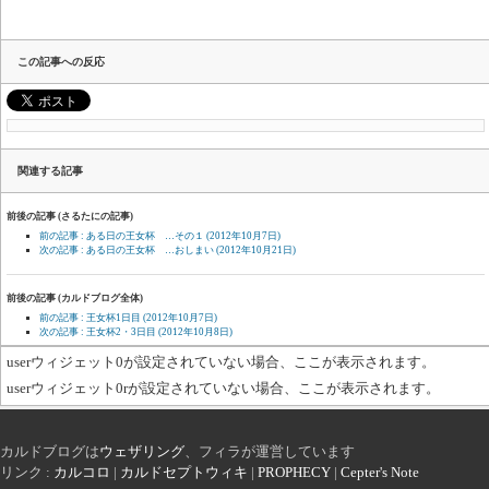
この記事への反応
関連する記事
前後の記事 (さるたにの記事)
前の記事 : ある日の王女杯 …その１
(2012年10月7日)
次の記事 : ある日の王女杯 …おしまい
(2012年10月21日)
前後の記事 (カルドブログ全体)
前の記事 : 王女杯1日目
(2012年10月7日)
次の記事 : 王女杯2・3日目
(2012年10月8日)
userウィジェット0が設定されていない場合、ここが表示されます。
userウィジェット0rが設定されていない場合、ここが表示されます。
カルドブログは
ウェザリング
、フィラが運営しています
リンク :
カルコロ
|
カルドセプトウィキ
|
PROPHECY
|
Cepter's Note