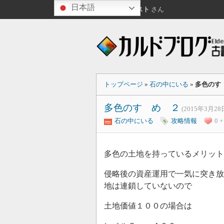
日本語
こんばんは
ゲスト
さん
トップページ
»
石の中にいる
»
多色のす
多色のすゝめ ２
(2015年3月28
石の中にいる
攻略情報
0 +
多色の土地を持っているメリット
侵略後の資産運用で一気に突き放
地は連鎖していないので
土地価値１００の場合は