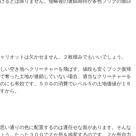
けるとは限りません。侵略後の連鎖期待が多色ブックの面白
ャリオットは欠かせません。２枚積みでもいいでしょう。
しい空き地へクリーチャーを飛ばす。値段も安くブック復帰
で奪った土地が連鎖していない場合、適当なクリーチャーを
のにも有効です。５０Ｇの消費でレベル５の土地価値が１６
すから。
思い通りの色に配置するのは運任せな面があります。そんな
ょう。たった３０Ｇで２か所を地変するのです。２か所自力