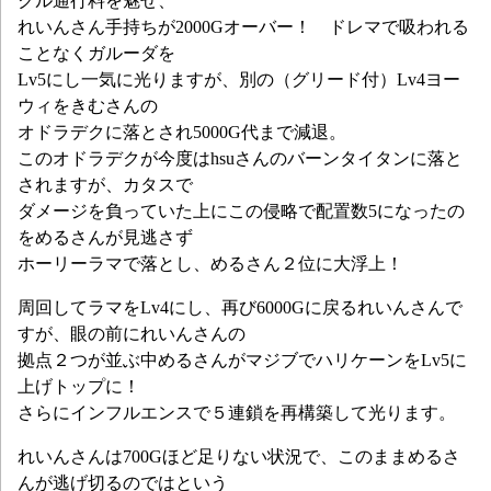
クル通行料を魅せ、
れいんさん手持ちが2000Gオーバー！ ドレマで吸われる
ことなくガルーダを
Lv5にし一気に光りますが、別の（グリード付）Lv4ヨー
ウィをきむさんの
オドラデクに落とされ5000G代まで減退。
このオドラデクが今度はhsuさんのバーンタイタンに落と
されますが、カタスで
ダメージを負っていた上にこの侵略で配置数5になったの
をめるさんが見逃さず
ホーリーラマで落とし、めるさん２位に大浮上！
周回してラマをLv4にし、再び6000Gに戻るれいんさんで
すが、眼の前にれいんさんの
拠点２つが並ぶ中めるさんがマジブでハリケーンをLv5に
上げトップに！
さらにインフルエンスで５連鎖を再構築して光ります。
れいんさんは700Gほど足りない状況で、このままめるさ
んが逃げ切るのではという