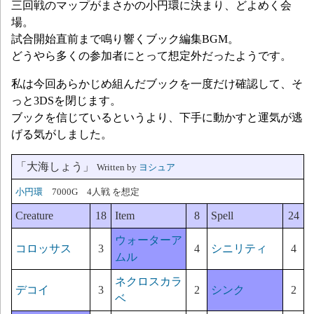
三回戦のマップがまさかの小円環に決まり、どよめく会
場。
試合開始直前まで鳴り響くブック編集BGM。
どうやら多くの参加者にとって想定外だったようです。
私は今回あらかじめ組んだブックを一度だけ確認して、そ
っと3DSを閉じます。
ブックを信じているというより、下手に動かすと運気が逃
げる気がしました。
「大海しょう」
Written by
ヨシュア
小円環
7000G 4人戦 を想定
Creature
18
Item
8
Spell
24
ウォーターア
コロッサス
3
4
シニリティ
4
ムル
ネクロスカラ
デコイ
3
2
シンク
2
ベ