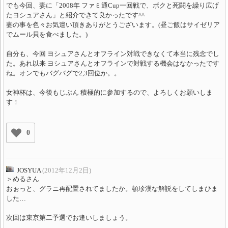
でも今回、妻に「2008年 ファミ通Cup一回戦で、ボクと死闘を繰り広げ
たヨシュアさん」と紹介できて良かったです^^
妻の事を色々お気遣い頂きありがとうございます。(昼ご飯はサイゼリア
でムール貝を食べました。)
自分も、今回 ヨシュアさんとオフライン対戦できなくて本当に残念でし
た。あれ以来 ヨシュアさんとオフラインで対戦する機会はなかったです
ね。オンでもバグバグで2,3回位か。。
女神杯は、今後もじぶん 積極的に参加するので、よろしくお願いしま
す！
0
JOSYUA
(2012年12月2日)
＞めるさん
おぉっと、グラニ再配置されてましたか。頓珍漢な解説をしてしまひま
した…
次回は東京第二予選でお逢いしましょう。