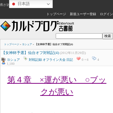
日本語
夜があけますね
ゲスト
さん
トップページ
新規ユーザー登録
ログイン
トップページ
»
ヨシュア
»
【女神杯予選】仙台オフ対戦記(4)
【女神杯予選】仙台オフ対戦記(4)
(2012年11月29日)
ヨシュア
対戦記録
オフライン大会
日記
0 + 6
4
1,180
第４章 ×運が悪い ○ブッ
クが悪い