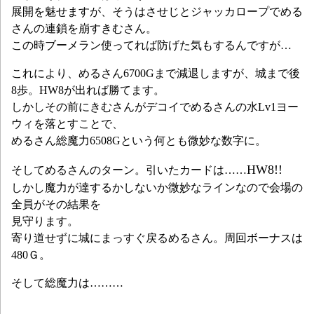
展開を魅せますが、そうはさせじとジャッカロープでめる
さんの連鎖を崩すきむさん。
この時ブーメラン使ってれば防げた気もするんですが…
これにより、めるさん6700Gまで減退しますが、城まで後
8歩。HW8が出れば勝てます。
しかしその前にきむさんがデコイでめるさんの水Lv1ヨー
ウィを落とすことで、
めるさん総魔力6508Gという何とも微妙な数字に。
HW8!!
そしてめるさんのターン。引いたカードは……
しかし魔力が達するかしないか微妙なラインなので会場の
全員がその結果を
見守ります。
寄り道せずに城にまっすぐ戻るめるさん。周回ボーナスは
480Ｇ。
そして総魔力は………