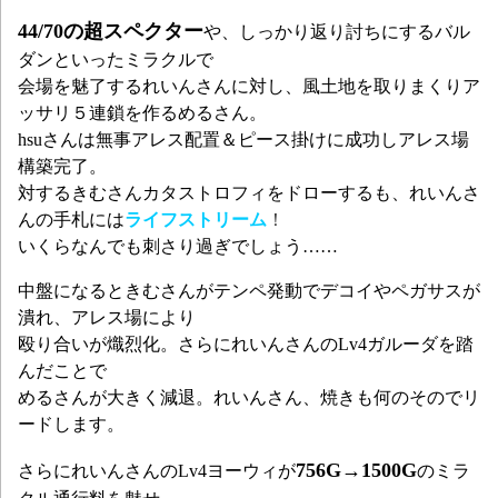
44/70の超スペクター
や、しっかり返り討ちにするバル
ダンといったミラクルで
会場を魅了するれいんさんに対し、風土地を取りまくりア
ッサリ５連鎖を作るめるさん。
hsuさんは無事アレス配置＆ピース掛けに成功しアレス場
構築完了。
対するきむさんカタストロフィをドローするも、れいんさ
んの手札には
ライフストリーム
！
いくらなんでも刺さり過ぎでしょう……
中盤になるときむさんがテンペ発動でデコイやペガサスが
潰れ、アレス場により
殴り合いが熾烈化。さらにれいんさんのLv4ガルーダを踏
んだことで
めるさんが大きく減退。れいんさん、焼きも何のそのでリ
ードします。
756G→1500G
さらにれいんさんのLv4ヨーウィが
のミラ