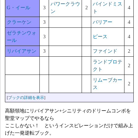
パワークラウ
バインドミス
G・イール
3
2
4
ン
ト
クラーケン
3
バリアー
4
ゼラチンウォ
3
ピース
4
ール
リバイアサン
3
ファインド
2
ランドプロテ
2
クト
リムーブカー
2
ス
[
ブックの詳細を表示
]
高額領地にリバイアサン+シニリティのドリームコンボを
聖堂マップでやるなら
ここしかない！ というインスピレーションだけで組み上
げた一発逆転ブック。