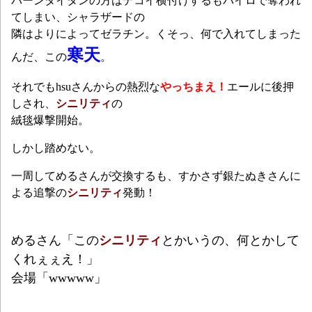
バーンタイタンの方はデコイ横付けするもパイロで奪われ
てしまい、シャラザードの
隣はよりによってゼラチン。くそっ、何で入れてしまった
寒天
んだ、この
。
それでもhsuさんからの熱烈
な
やっちまえ
！
エールに後押
しされ、
シニリティ
の
絨毯爆撃開始。
しかし踏めない。
一周してめるさんが交換するも、すかさず銀たぬきさんに
よる追撃の
シニリティ
発動！
めるさん「この
シニリティ
とかいうの、何とかして
くれぇぇえ！」
会場「wwwww」