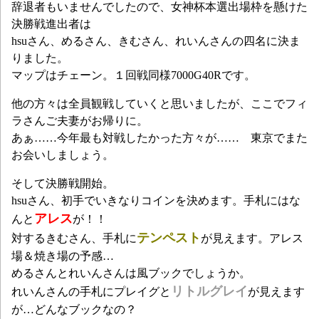
辞退者もいませんでしたので、女神杯本選出場枠を懸けた
決勝戦進出者は
hsuさん、めるさん、きむさん、れいんさんの四名に決ま
りました。
マップはチェーン。１回戦同様7000G40Rです。
他の方々は全員観戦していくと思いましたが、ここでフィ
ラさんご夫妻がお帰りに。
あぁ……今年最も対戦したかった方々が…… 東京でまた
お会いしましょう。
そして決勝戦開始。
hsuさん、初手でいきなりコインを決めます。手札にはな
アレス
んと
が！！
テンペスト
対するきむさん、手札に
が見えます。アレス
場＆焼き場の予感…
めるさんとれいんさんは風ブックでしょうか。
リトルグレイ
れいんさんの手札にプレイグと
が見えます
が…どんなブックなの？