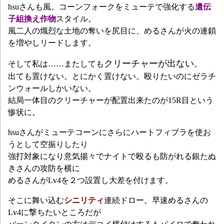
hsuさんも風。コーンフォークをミューテで強化する
遺伝
子組換え作物
スタイル。
風二人の熾烈な土地の奪いを尻目に、めるさんが火の連鎖
を増やしリードします。
クリーチャーが出ない
そして私は……またしても
。
出ても置けない。とにかく置けない。殴りたいのにゼラチ
ンウォールしかいない。
結局一体目のクリーチャーが配置出来たのが15R目という
惨状に。
hsuさんがミューテコーンにさらにハートフィブラを使お
うとして空振りしたり
強打対象になり意気揚々でナイトで殴るも防がれる銀たぬ
きさんの攻防を横に
めるさんがLv4を２つ設置し大差を付けます。
そこに舞い込む
シニリティ
連続ドロー。早速めるさんの
Lv4に撃ちたいところだが