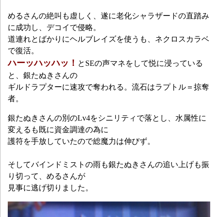
めるさんの絶叫も虚しく、遂に老化シャラザードの直踏み
に成功し、デコイで侵略。
道連れとばかりにヘルブレイズを使うも、ネクロスカラベ
で復活。
ハーッハッハッ！
とSEの声マネをして悦に浸っている
と、銀たぬきさんの
ギルドラプターに速攻で奪われる。流石はラプトル＝掠奪
者。
銀たぬきさんの別のLv4をシニリティで落とし、水属性に
変えるも既に資金調達の為に
護符を手放していたので総魔力は伸びず。
そしてバインドミストの雨も銀たぬきさんの追い上げも振
り切って、めるさんが
見事に逃げ切りました。