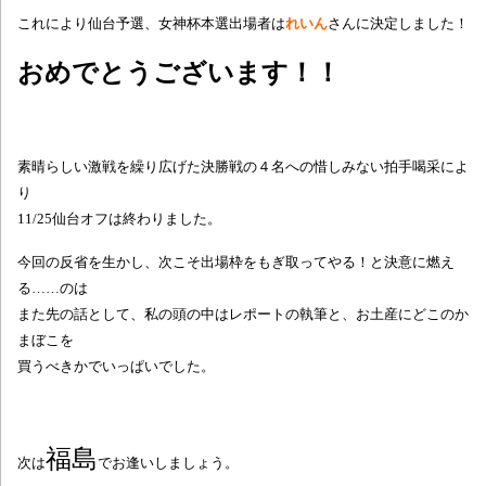
これにより仙台予選、女神杯本選出場者は
れいん
さんに決定しました！
おめでとうございます！！
素晴らしい激戦を繰り広げた決勝戦の４名への惜しみない拍手喝采によ
り
11/25仙台オフは終わりました。
今回の反省を生かし、次こそ出場枠をもぎ取ってやる！と決意に燃え
る……のは
また先の話として、私の頭の中はレポートの執筆と、お土産にどこのか
まぼこを
買うべきかでいっぱいでした。
福島
次は
でお逢いしましょう。