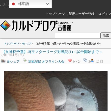
日本語
こんにちは
ゲスト
さん
トップページ
新規ユーザー登録
ログイン
トップページ
»
ヨシュア
»
【女神杯予選】埼玉マターリーグ対戦記(1)～試合開始まで～
【女神杯予選】埼玉マターリーグ対戦記(1)～試合開始まで～
(2013年1月7日)
ヨシュア
対戦記録
オフライン大会
0 + 2
3
1,085