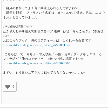
自分の名前ってよく言い間違えられるんですよね^^;;;
部長も 以前 「フィラという名前は、えっちいので禁止。君は、エロで
十分」と言っていました。
↓その時の記事です^^;
たきさんと手を組んで部長夫妻ペア 通称「妖怪・ちんこもぎ」に挑みま
した。
元になったブック「俺のコアティー」は、しぐれーる命名 です
http://culdcept-ds.g.hatena.ne.jp/Fira_ds/20091122
↓こちらは、で、りちょ・甘えび組「不倫・合体」ブックをしぐれーる・
フィラ組が「俺のコアティー」で破った時の記事です^^;;
http://culdcept-ds.g.hatena.ne.jp/Fira_ds/20090505
まずい、もうヨシュアさんに戦ってもらえないかも。。(汗
0