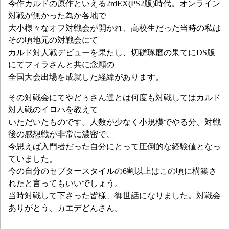
今作カルドの原作といえる2rdEX(PS2版)時代。オンライン
対戦が無かった為か各地で
大小様々なオフ対戦会が開かれ、高校生だった当時の私は
その頃地元の対戦会にて
カルド対人戦デビューを果たし、切磋琢磨の果てにDS版
にてフィラさんと共に念願の
全国大会出場を成就した経緯があります。
その対戦会にてやどぅさん達とは何度も対戦してはカルド
対人戦のイロハを教えて
いただいたものです。人数が少なく小規模でやる分、対戦
後の感想戦が非常に濃密で、
今思えば
入門者だった自分にとって圧倒的な経験値となっ
ていました。
今の自分のセプタースタイルの6割以上はこの頃に構築さ
れたと言ってもいいでしょう。
当時対戦して下さった皆様、御世話になりました。対戦会
ありがとう、カエデどんさん。