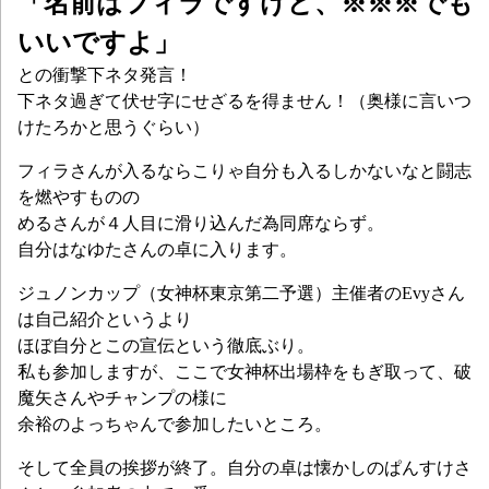
「名前はフィラですけど、※※※でも
いいですよ」
との衝撃下ネタ発言！
下ネタ過ぎて伏せ字にせざるを得ません！（奥様に言いつ
けたろかと思うぐらい）
フィラさんが入るならこりゃ自分も入るしかないなと闘志
を燃やすものの
めるさんが４人目に滑り込んだ為同席ならず。
自分はなゆたさんの卓に入ります。
ジュノンカップ（女神杯東京第二予選）主催者のEvyさん
は自己紹介というより
ほぼ自分とこの宣伝という徹底ぶり。
私も参加しますが、ここで女神杯出場枠をもぎ取って、破
魔矢さんやチャンプの様に
余裕のよっちゃんで参加したいところ。
そして全員の挨拶が終了。自分の卓は懐かしのぱんすけさ