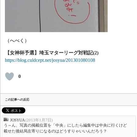
（へべく）
【女神杯予選】埼玉マターリーグ対戦記(2)
https://blog.culdcept.net/josyua/201301080108
0
この記事への反応
JOSYUA
(2013年1月7日)
う～ん、写真の掲載位置を「中央」にしたら編集中は中央に行くけど
載せた後結局左寄りになるのはどうすりゃいいんだろう？