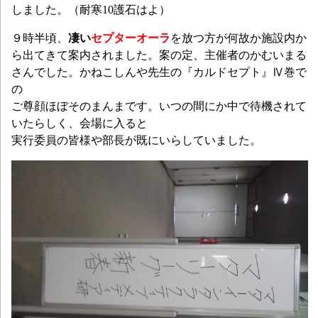
しました。（耐寒10護石はよ）
９時半頃、
凄い
セプターオーラ
を放つ方が何故か施設内か
ら出てきて案内されました。案の定、主催者のかむいまる
さんでした。かねこしんや先生の『カルドセプト』Ⅳ巻で
の
ご尊顔ほぼそのまんまです。いつの間にか中で待機されて
いたらしく、会場に入ると
実行委員の皆様や部長が既にいらしていました。