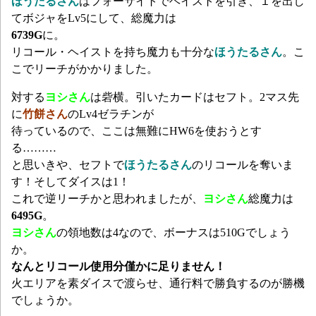
ほうたるさん
はフォーサイトでヘイストを引き、１を出し
てボジャをLv5にして、総魔力は
6739G
に。
リコール・ヘイストを持ち魔力も十分な
ほうたるさん
。こ
こでリーチがかかりました。
対する
ヨシさん
は砦横。引いたカードはセフト。2マス先
に
竹餅さん
のLv4ゼラチンが
待っているので、ここは無難にHW6を使おうとす
る………
と思いきや、セフトで
ほうたるさん
のリコールを奪いま
す！そしてダイスは1！
これで逆リーチかと思われましたが、
ヨシさん
総魔力は
6495G
。
ヨシさん
の領地数は4なので、ボーナスは510Gでしょう
か。
なんとリコール使用分僅かに
足りません！
火エリアを素ダイスで渡らせ、通行料で勝負するのが勝機
でしょうか。