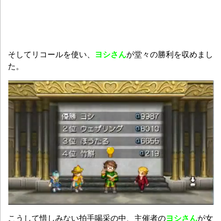
そしてリコールを使い、
ヨシさん
が堂々の勝利を収めまし
た。
こうして惜しみない拍手喝采の中、主催者の
ヨシさん
が女