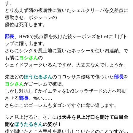
す。
とりあえず隣の複属性に置いたシェルクリーパを交差点に
移動させ、ポジションの
優位は死守します。
部長
、HW8で拠点群を抜けた後シーボンズをLv4に上げト
ップに躍り出ます。
さらにシンクを風土地に置いたネッシーを使い四連鎖。で
も隣に
ヨシさん
の
シェイドフォークいるんですが、大丈夫なんでしょうか。
先ほどの
ほうたるさん
のコロッサス侵略で傷ついた
部長
を
ヨシさん
がゴーレムで破壊。
しかし対抗してかイエティをLv3シャラザードの方へ移動
させる
部長
。怖い……
さらにこのゴーレムもダゴンですぐに奪い返します。
ふと見上げると、そこには
天井を見上げ口を開けて白目全
開な
ほうたるさん
の姿が！
後で聞いたところ手札を思い出していたとのことですが…