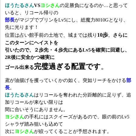
ほうたるさん
VS
ヨシさん
の足勝負になるのか…と思って
いると、リコール帰りの
部長
がマジブでプリンをLv5にし、総魔力8010Gとなり、
先に光ります！
10歩
位置は占い館手前の土地で、城までは残り
。
さらに
このターンにヘイストを
引いたので、２歩先・４歩先にあるLv5を確実に回避し、
2R後に安全かつ確実に
完璧過ぎる配置です
。
ゴール出来る
鳶が油揚げを攫っていくかの如く、突如リーチをかける
部
長
。
ほうたるさん
はリコールを奪われた分距離的に足りず、追
加リコールが来ない限りは
間に合いそうにありません。
ヨシさん
の手札にはスクイーズがあるので、眼の前のLv5
シャラザ踏み狙いも込めて
次に
ヨシさん
が絞ってくることが予想されます。