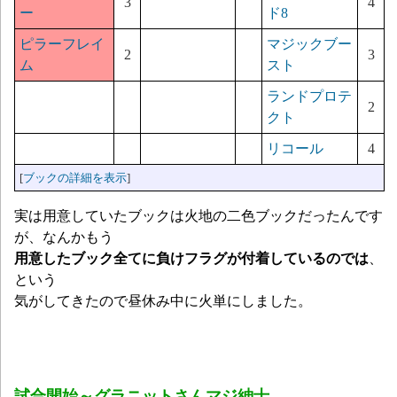
3
4
ー
ド8
ピラーフレイ
マジックブー
2
3
ム
スト
ランドプロテ
2
クト
リコール
4
[
ブックの詳細を表示
]
実は用意していたブックは火地の二色ブックだったんです
が、なんかもう
用意したブック全てに負けフラグが付着しているのでは
、
という
気がしてきたので昼休み中に火単にしました。
試合開始～グラニットさんマジ紳士