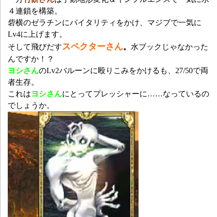
４連鎖を構築。
砦横のゼラチンにバイタリティをかけ、マジブで一気に
Lv4に上げます。
スペクターさん
そして飛びだす
。
水ブックじゃなかった
んですか！？
ヨシさん
のLv2バルーンに殴りこみをかけるも、27/50で両
者生存。
これは
ヨシさん
にとってプレッシャーに……なっているの
でしょうか。