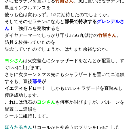
水にゼラチンを置いてる
竹餅さん
。風に置いたゼラチンに
早速インフルエンスを
使うも色は変わらず。1/2に期待したのでしょうか。
そしてそのゼラチンになんと
部長で特攻する
グレンデルさ
ん
！
強打75を発動するも
ダイヤアーマーでしっかり守り375G丸儲けの
竹餅さん
。
防具２枚持っていたのを
失念していたのでしょうか、はたまた余裕なのか。
ヨシさん
は火交差点にシャラザードをなんとか配置し、す
ぐLv3に上げます。
さらに次ターン３マス先にもシャラザードを置いてニ連鎖
するも、直後
部長
が
イエティをドロー！
しかもLv1シャラザードを直踏みし
侵略成功します。
これには流石の
ヨシさん
も何事か叫びますが、バルーンを
配置しニ連鎖を
クールに維持します。
ほうたるさん
リコールから交差点のプリンをLv3に上げ、