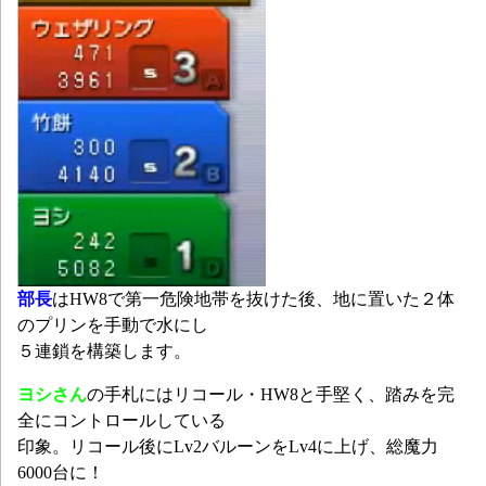
部長
はHW8で第一危険地帯を抜けた後、地に置いた２体
のプリンを手動で水にし
５連鎖を構築します。
ヨシさん
の手札にはリコール・HW8と手堅く、踏みを完
全にコントロールしている
印象。リコール後にLv2バルーンをLv4に上げ、総魔力
6000台に！