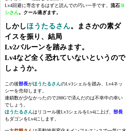
Lv4回避に専念するはずと読んでの巧い一手です。
流石
ヨ
シさん
。クール過ぎます。
しかし
ほうたるさん
。まさかの素ダ
イスを振り、結局
Lv2バルーンを踏みます。
Lv4など全く恐れていないというので
しょうか。
この後
部長
が
ほうたるさん
のLv3シェルを踏み、Lv4ネッ
シーを売却します。
連鎖数が少なかったので288Gで済んだのは不幸中の幸い
でしょう。
ほうたるさん
はリコール後Lv3シェルをLv4に上げ、
部長
もダゴンをLv4にします。
一方
竹餅さん
は手動地形変化＆インフルエンスで一気に水