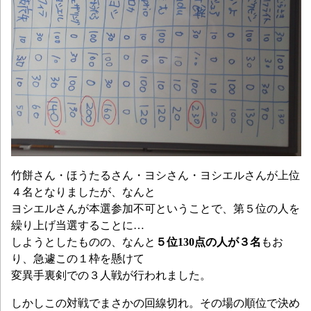
竹餅さん・ほうたるさん・ヨシさん・ヨシエルさんが上位
４名となりましたが、なんと
ヨシエルさんが本選参加不可ということで、第５位の人を
繰り上げ当選することに…
しようとしたものの、なんと
５位130点の人が３名
もお
り、急遽この１枠を懸けて
変異手裏剣での３人戦が行われました。
しかしこの対戦でまさかの回線切れ。その場の順位で決め