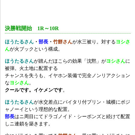
決勝戦開始 1R～10R
ほうたるさん
・
部長
・
竹餅さん
が水三被り。対する
ヨシさ
ん
が火ブックという構成。
ほうたるさん
が踏んだほこらの効果「沈黙」が
ヨシさん
に
被弾。火土地に配置する
チャンスを
失うも、イヤホン装備で完全ノンリアクション
な
ヨシさん
。
クールです。イケメンです
。
ほうたるさん
が水交差点にバイタリ付プリン・城横にボジ
ャノーイという理想的な配置。
部長
はニ周目にてドラゴノイド・シーボンズと続けて配置
しニ連鎖を築きます。