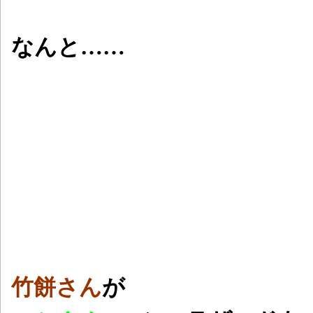
なんと……
竹餅さん
が