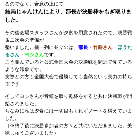
るのでなく、合意の上にて
結局じゃんけんにより、部長が決勝枠をもぎ取りま
した。
その後会場スタッフさんが夕食を用意されたので、決勝戦
＆ニ次会の準備が
整いました。横一列に並ぶのは、
部長
・
竹餅さん
・
ほうた
るさん
・
ヨシさん
です。
こう並んでいると公式全国大会の決勝戦を間近で見ている
ような印象です。
実際どの方も全国大会で優勝しても当然という実力の持ち
主です。
そしてヨシさんが音頭を取り乾杯をすると共に決勝戦が開
始されました。
ちなみに私は夕食には一切目もくれずノートを構えていま
した。
（※終了後に決勝参加者の方々と共にいただきました。美
味しゅうございました）