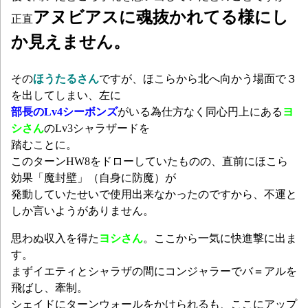
アヌビアスに魂抜かれてる様にし
正直
か見えません。
その
ほうたるさん
ですが、ほこらから北へ向かう場面で３
を出してしまい、左に
部長のLv4シーボンズ
がいる為仕方なく同心円上にある
ヨ
シさん
のLv3シャラザードを
踏むことに。
このターンHW8をドローしていたものの、直前にほこら
効果「魔封壁」（自身に防魔）が
発動していたせいで使用出来なかったのですから、不運と
しか言いようがありません。
思わぬ収入を得た
ヨシさん
。ここから一気に快進撃に出ま
す。
まずイエティとシャラザの間にコンジャラーでバ＝アルを
飛ばし、牽制。
シェイドにターンウォールをかけられるも、ここにアップ