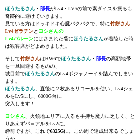
ほうたるさん
・
部長
がLv4・LV5の前で素ダイスを振るも
奇跡的に避けていきます。
見ている方はドッキドキ心臓バクバクで、特に
竹餅さん
Lv4ゼラチン
と
ヨシさんの
Lv4バルーン
にはさまれた砦に
ほうたるさん
が着陸した時
は観客席がどよめきました。
そして
竹餅さん
はHW6で
ほうたるさん
・
部長
の高額地帯
を一旦回避するものの、
城目前で
ほうたるさん
のLv4ボジャノーイを踏んでしまい
ます。
ほうたるさん
、直後に２枚あるリコールを使い、Lv4シェ
ルをLv5にし、6000G台に
突入します！
ヨシさん
、火領地エリアに入るも手持ち魔力に乏しく、と
りあえずバ＝アルをLv2に。
砦前ですが、これで
6325G
に。この周で達成出来るでしょ
うか。