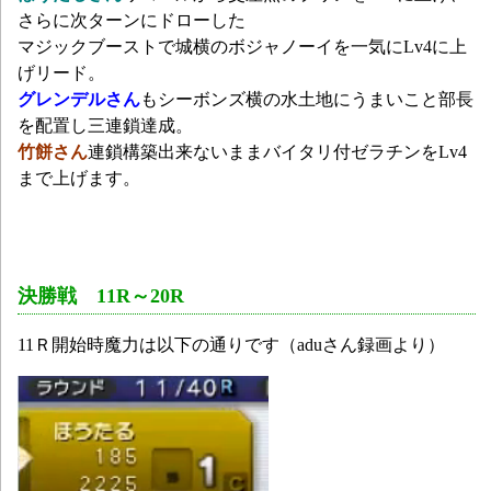
さらに次ターンにドローした
マジックブーストで城横のボジャノーイを一気にLv4に上
げリード。
グレンデルさん
もシーボンズ横の水土地にうまいこと部長
を配置し三連鎖達成。
竹餅さん
連鎖構築出来ないままバイタリ付ゼラチンをLv4
まで上げます。
決勝戦 11R～20R
11Ｒ開始時魔力は以下の通りです（aduさん録画より）