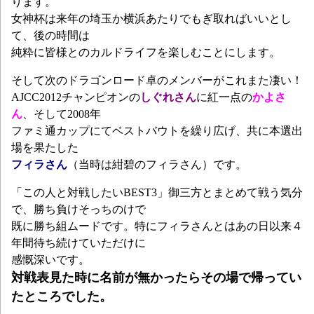
ります。
女神杯は来年の埼玉か横浜あたりでもぎ取ればいいとし
て、後の時間は
純粋に皆様とのカルドライフを楽しむことにします。
そして次のドラゴンロード卓のメンバーがこれまた凄い！
AJCC2012チャンピオンの
しぐれさん
に紅一点の
かよさ
ん
、そして2008年
ファミ通カップにてベストバウトを繰り広げ、共に本選出
場を果たした
フィラさん
（当時は紺碧のフィラさん）です。
「この人と対戦したいBEST3」御三方とまとめて戦う気分
で、勝ち負けそっちのけで
既に勝ち組ムードです。特にフィラさんとはあの日以来４
年間待ち続けていただけに
感慨深いです。
対戦表見た時に名前が無かったらその場で帰ってい
たところでした。