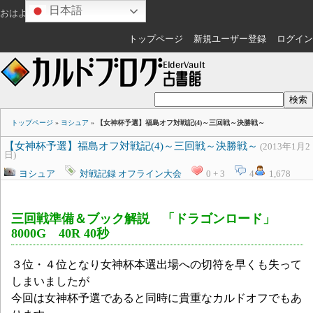
日本語
おはようございます
ゲスト
さん
トップページ
新規ユーザー登録
ログイン
トップページ
»
ヨシュア
»
【女神杯予選】福島オフ対戦記(4)～三回戦～決勝戦～
【女神杯予選】福島オフ対戦記(4)～三回戦～決勝戦～
(2013年1月2
日)
ヨシュア
対戦記録
オフライン大会
0 + 3
4
1,678
三回戦準備＆ブック解説 「ドラゴンロード」
8000G 40R 40秒
３位・４位となり女神杯本選出場への切符を早くも失って
しまいましたが
今回は女神杯予選であると同時に貴重なカルドオフでもあ