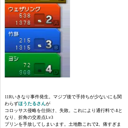
11Rいきなり事件発生。マジブ後で手持ちが少ないにも関
わらず
ほうたるさん
が
コロッサス侵略を仕掛け、失敗。これにより通行料で
-1
と
なり、折角の交差点Lv3
プリンを手放してしまいます。土地数これで
2
。痛すぎま