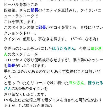
ヒーバルを撃ちこみ
四連鎖。さらに
部長
のイエティを直踏みし、タイタン+ニ
ュートラクロークで
これを撃沈します。
このタイタンの隣に
部長
がデコイを置くも、直後にリフレ
クションをドロー。
タイタンに使用し、事なきを得ます。（ST=0になる為）
交差点のシェルをLv3にした
ほうたるさん
。今度は
ヨシさ
ん
の火スタチューを
コロッサスで殴り侵略成功させますが、眼の前のネッシー
を
部長
がLv4に上げます。
手札にはHW8があるのでとりあえず次踏むことは無いだ
ろう……
と思っていたらリコールで城に着いた
ヨシさん
。
ほうたる
さん
の8歩先のタイタンを
さり気なくLv2にします。
Lv3以上だと覚悟上等で素ダイスを出される可能性があり
ますが、Lv2程度なら眼前の