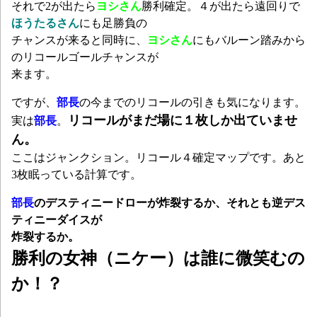
それで2が出たら
ヨシさん
勝利確定。４が出たら遠回りで
ほうたるさん
にも足勝負の
チャンスが
来ると同時に、
ヨシさん
にもバルーン踏みから
のリコールゴールチャンスが
来ます。
ですが、
部長
の今までのリコールの引きも気になります。
リコールがまだ場に１枚しか出ていませ
実は
部長
。
ん。
ここはジャンクション。リコール４確定マップです。あと
3枚眠っている計算です。
部長
のデスティニードローが炸裂するか、それとも逆デス
ティニーダイスが
炸裂するか。
勝利の女神（ニケー）は誰に微笑むの
か！？