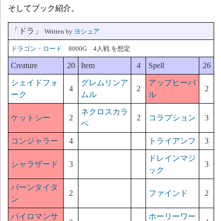
そしてブック紹介。
「ドラ」
Written by
ヨシュア
ドラゴン・ロード
8000G 4人戦 を想定
Creature
20
Item
4
Spell
26
シェイドフォ
グレムリンア
アップヒーバ
4
2
2
ーク
ムル
ル
ネクロスカラ
ケットシー
2
2
コラプション
3
ベ
コンジャラー
4
トライアンフ
3
ドレインマジ
シャラザード
3
3
ック
バーンタイタ
2
ファインド
2
ン
パイロマンサ
ホーリーワー