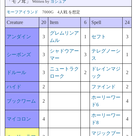
「モフ茸」
Written by
ヨシュア
モーフアイランド
7000G 4人戦 を想定
Creature
20
Item
6
Spell
24
グレムリンア
アンダイン
3
1
セフト
3
ムル
シャドウアー
テレグノーシ
シーボンズ
3
3
1
マー
ス
ニュートラク
ドレインマジ
ドルール
3
2
2
ローク
ック
ハイド
2
ファインド
2
ホーリーワー
ブックワーム
2
4
ド6
ホーリーワー
マイコロン
4
4
ド8
マジックブー