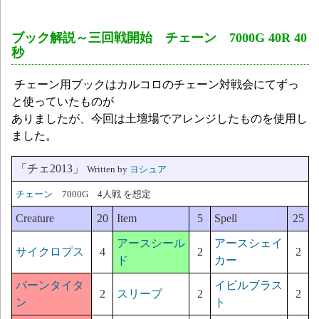
ブック解説～三回戦開始 チェーン 7000G 40R 40
秒
チェーン用ブックはカルコロのチェーン対戦会にてずっ
と使っていたものが
ありましたが、今回は土壇場でアレンジしたものを使用し
ました。
「チェ2013」
Written by
ヨシュア
チェーン
7000G 4人戦 を想定
Creature
20
Item
5
Spell
25
アースシール
アースシェイ
サイクロプス
4
2
2
ド
カー
バーンタイタ
イビルブラス
2
スリープ
2
2
ン
ト