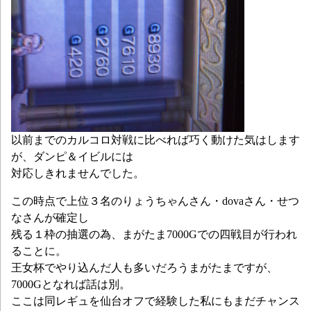
以前までのカルコロ対戦に比べれば巧く動けた気はします
が、ダンピ＆イビルには
対応しきれませんでした。
この時点で上位３名のりょうちゃんさん・dovaさん・せつ
なさんが確定し
残る１枠の抽選の為、まがたま7000Gでの四戦目が行われ
ることに。
王女杯でやり込んだ人も多いだろうまがたまですが、
7000Gとなれば話は別。
ここは同レギュを仙台オフで経験した私にもまだチャンス