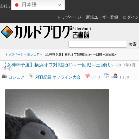
日本語
おはようございます
ゲスト
さん
トップページ
新規ユーザー登録
ログイン
トップページ
»
ヨシュア
»
【女神杯予選】横浜オフ対戦記(1)～一回戦～三回戦～
【女神杯予選】横浜オフ対戦記(1)～一回戦～三回戦～
(2013年1月
15日)
ヨシュア
対戦記録
オフライン大会
0 + 0
4
1,170