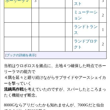
ホーリーラマ
3
3
スト
ミューテーシ
2
ョン
ランドトラン
1
ス
ランドプロテ
2
クト
[
ブックの詳細を表示
]
当初はウロボロスを拠点に、土地４つ確保した時点でホー
リーラマの能力で
４隅を延々と廻り続けながらサブサイドやアースシェイカ
ーを撃っていく
流鏑馬作戦
を考えていたのですが、スパーしたところまっ
たく機能せず断念。
8000Gならアリだったかも知れませんが、7000Gだと仙台