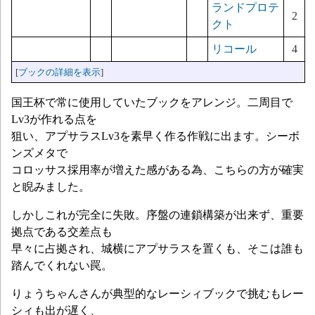
ランドプロテ
2
クト
リコール
4
[
ブックの詳細を表示
]
国王杯で常に使用していたブックをアレンジ。二周目で
Lv3が作れる点を
狙い、アプサラスLv3を素早く作る作戦に出ます。シーボ
ンズメタで
コロッサス採用率が増えた感がある為、こちらの方が確実
と睨みました。
しかしこれが完全に失敗。序盤の連鎖構築が出来ず、重要
拠点である交差点も
早々に占拠され、城横にアプサラスを置くも、そこは誰も
踏んでくれない罠。
りょうちゃんさんが典型的なレーシィブックで挑むもレー
シィも出が遅く、