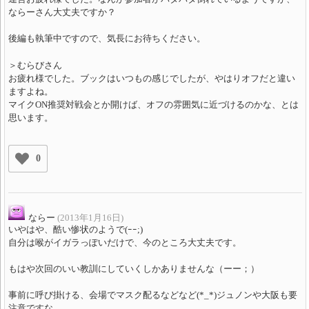
ならーさん大丈夫ですか？
後編も執筆中ですので、気長にお待ちください。
＞むらびさん
お疲れ様でした。ブックはいつもの感じでしたが、やはりオフだと違い
ますよね。
マイクON推奨対戦会とか開けば、オフの雰囲気に近づけるのかな、とは
思います。
0
ならー
(2013年1月16日)
いやはや、酷い惨状のようで(ｰｰ;)
自分は喉がイガラっぽいだけで、今のところ大丈夫です。
もはや次回のいい教訓にしていくしかありませんな（ーー；）
事前に呼び掛ける、会場でマスク配るなどなど(*_*)ジュノンや大阪も要
注意ですな。