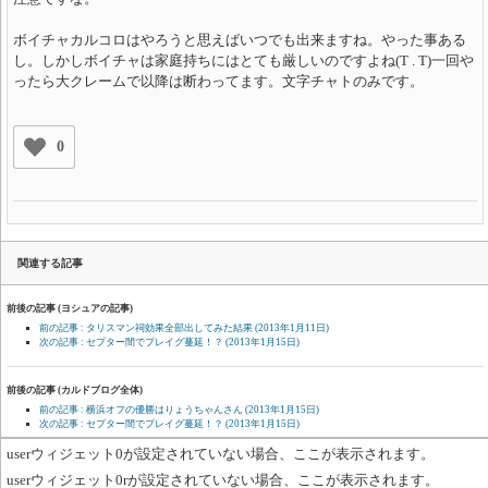
ボイチャカルコロはやろうと思えばいつでも出来ますね。やった事ある
し。しかしボイチャは家庭持ちにはとても厳しいのですよね(T . T)一回や
ったら大クレームで以降は断わってます。文字チャトのみです。
0
関連する記事
前後の記事 (ヨシュアの記事)
前の記事 : タリスマン祠効果全部出してみた結果
(2013年1月11日)
次の記事 : セプター間でプレイグ蔓延！？
(2013年1月15日)
前後の記事 (カルドブログ全体)
前の記事 : 横浜オフの優勝はりょうちゃんさん
(2013年1月15日)
次の記事 : セプター間でプレイグ蔓延！？
(2013年1月15日)
userウィジェット0が設定されていない場合、ここが表示されます。
userウィジェット0rが設定されていない場合、ここが表示されます。