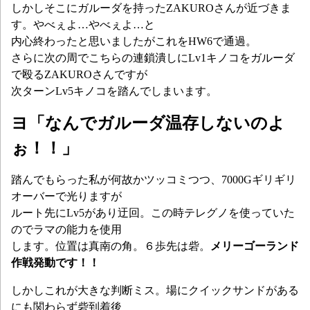
しかしそこにガルーダを持ったZAKUROさんが近づきま
す。やべぇよ…やべぇよ…と
内心終わったと思いましたがこれをHW6で通過。
さらに次の周でこちらの連鎖潰しにLv1キノコをガルーダ
で殴るZAKUROさんですが
次ターンLv5キノコを踏んでしまいます。
ヨ「なんでガルーダ温存しないのよ
ぉ！！」
踏んでもらった私が何故かツッコミつつ、7000Gギリギリ
オーバーで光りますが
ルート先にLv5があり迂回。この時テレグノを使っていた
のでラマの能力を使用
します。位置は真南の角。６歩先は砦。
メリーゴーランド
作戦発動です！！
しかしこれが大きな判断ミス。場にクイックサンドがある
にも関わらず砦到着後