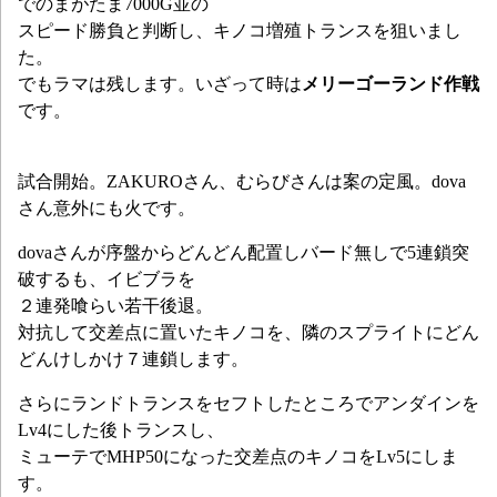
でのまがたま7000G並の
スピード勝負と判断し、キノコ増殖トランスを狙いまし
た。
でもラマは残します。いざって時は
メリーゴーランド作戦
です。
試合開始。ZAKUROさん、むらびさんは案の定風。dova
さん意外にも火です。
dovaさんが序盤からどんどん配置しバード無しで5連鎖突
破するも、イビブラを
２連発喰らい若干後退。
対抗して交差点に置いたキノコを、隣のスプライトにどん
どんけしかけ７連鎖します。
さらにランドトランスをセフトしたところでアンダインを
Lv4にした後トランスし、
ミューテでMHP50になった交差点のキノコをLv5にしま
す。