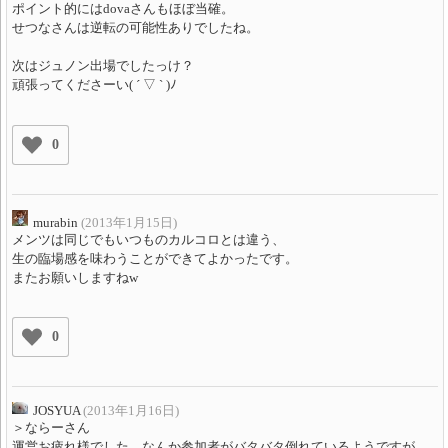
ポイント的にはdovaさんもほぼ当確。
せつなさんは逆転の可能性ありでしたね。
次はジュノン出場でしたっけ？
頑張ってくださーい( ´ ▽ ` )ﾉ
0
murabin
(2013年1月15日)
メンツは同じでもいつものカルコロとは違う、
生の臨場感を味わうことができてよかったです。
またお願いしますねw
0
JOSYUA
(2013年1月16日)
＞ならーさん
運営お疲れ様でした。なんか参加者がバタバタ倒れているようですが、