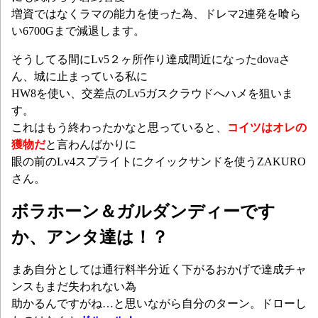
増資ではなくラマの能力を使った為、ドレマ2連発を喰ら
い6700Gまで減退します。
そうしてる間にLv5２ヶ所作り達成間近になったdovaさ
ん、城に止まっている私に
HW8を使い、交差点のLv5ガスクラウドへハメを狙いま
す。
これはもう終わったかなと思っていると、
コイツはオレの
獲物だ
と言わんばかりに
眼の前のLv4スプライトにクイックサンドを使うZAKURO
さん。
ボラホーン＆ガルダンディーです
か、アンタ達は！？
まあ自分としては通行料半分近く下がるおかげで達成チャ
ンスもまだ失われない為
助かるんですがね…と思いながら自分のターン。ドローし