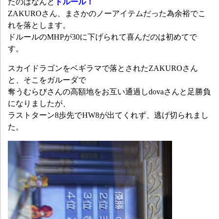
たのはなんと
ドルール！
ZAKUROさん、まさかのノーアイテムだった為余裕でこ
れを落とします。
ドルールのMHPが30に下げられて喜んだのは初めてで
す。
スカイドラゴンをベギラマで落とされたZAKUROさん
と、そこをガルーダで
奪うむらびさんの高額地をお互い通過しdovaさんと足勝負
になりましたが、
ラストターン8歩先でHW8が出てくれず、逃げ切られまし
た。