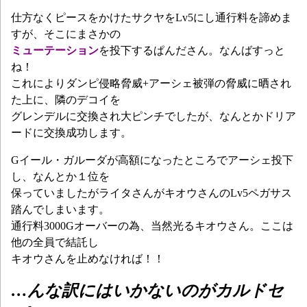
仕方なくピースをかけたサクヤをLv5にし通行料を諦めま
すが、そこにまさかの
ミューテーション
を投下するぱんださん。
なんばすっと
ね！
これによりダンピ侵略脅威+アーシェ被弾の脅威に晒され
た上に、隣のデコイを
グレンデルに交換され大ピンチでしたが、なんとかドリア
ードに交換成功します。
Gイール・ガルーダが高額になったところでアーシェ投下
し、なんとか１位を
保っていましたがライタさんがキオウさんのLv5ペガサス
踏んでしまいます。
通行料3000Gオーバーの為、当然光るキオウさん。ここは
他の全員で結託し
キオウさんを止めなければ！！
…んな訳にはいかないのがカルドセ