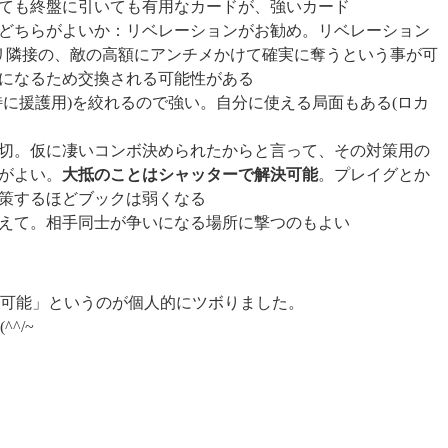
ても終盤に引いても有用なカードが、強いカード
どちらがよいか：リベレーションがお勧め。リベレーション
リ隣接の、敵の高額にアンチメかけて確実に奪うという事が可
になるため交換される可能性がある
特に援護用)を絞れるので強い。自分に使える局面もある(ロカ
切。仮に凄いコンボ決められたからと言って、その対策用の
がよい。
大抵のことはシャッターで解決可能
。プレイグとか
策するほどブックは弱くなる
えて。相手同士が争いになる場所に撃つのもよい
可能」というのが個人的にツボりました。
^/~