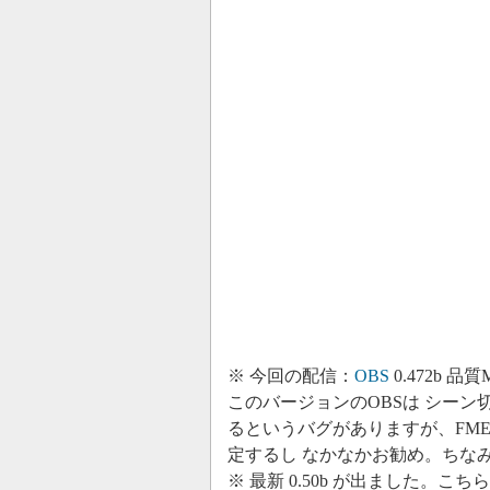
※ 今回の配信：
OBS
0.472b 品質M
このバージョンのOBSは シー
るというバグがありますが、FMEよ
定するし なかなかお勧め。ちな
※ 最新 0.50b が出ました。こち