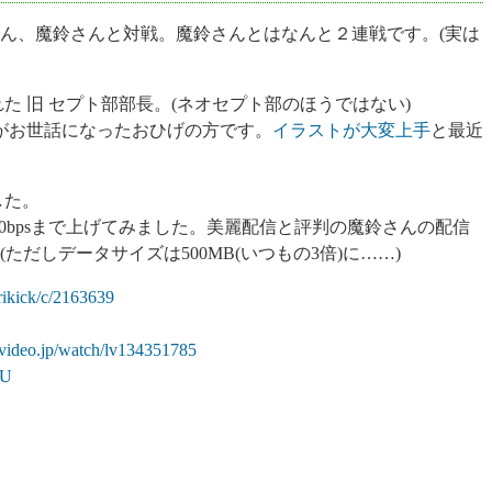
さん、魔鈴さんと対戦。魔鈴さんとはなんと２連戦です。(実は
た 旧 セプト部部長。(ネオセプト部のほうではない)
妻がお世話になったおひげの方です。
イラストが大変上手
と最近
した。
 1000bpsまで上げてみました。美麗配信と評判の魔鈴さんの配信
だしデータサイズは500MB(いつもの3倍)に……)
rikick/c/2163639
covideo.jp/watch/lv134351785
BU