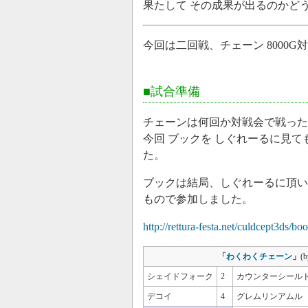
果たして その成果が出るのかど
今回は二回戦、チェーン 8000G
■試合準備
チェーンは何回か対戦会で戦った
今回 ブックを しぐれーるに見
た。
ブックは結局、しぐれーるに頂い
もので参加しました。
http://rettura-festa.net/culdcept3ds/
「
わくわくチェーン
」
(
シェイドフォーク
2
カウンターシール
デコイ
4
グレムリンアムル