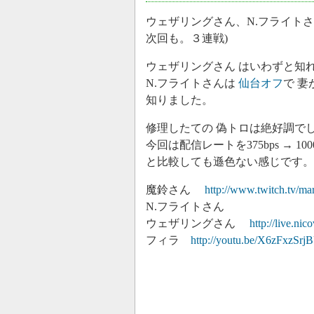
ウェザリングさん、N.フライト
次回も。３連戦)
ウェザリングさん はいわずと知れ
N.フライトさんは
仙台オフ
で 
知りました。
修理したての 偽トロは絶好調で
今回は配信レートを375bps →
と比較しても遜色ない感じです。(た
魔鈴さん
http://www.twitch.tv/ma
N.フライトさん
ウェザリングさん
http://live.ni
フィラ
http://youtu.be/X6zFxzSrj