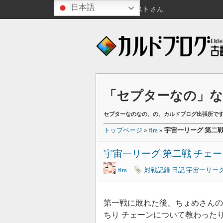
日本語
こんばんは
ゲスト
さん
「セプターなの」なの
セプターなのなの。の、カルドブログ出張所で
トップページ
»
fira
»
宇宙一リーグ 第二戦
宇宙一リーグ 第二戦 チェー
fira
対戦記録
日記
宇宙一リー
第一戦に敗れた後、ちょめさん
ちり チェーンについて教わった