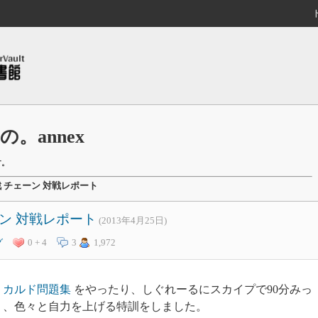
。annex
す。
 チェーン 対戦レポート
ン 対戦レポート
(2013年4月25日)
グ
0 + 4
3
1,972
の
カルド問題集
をやったり、しぐれーるにスカイプで90分みっ
り、色々と自力を上げる特訓をしました。