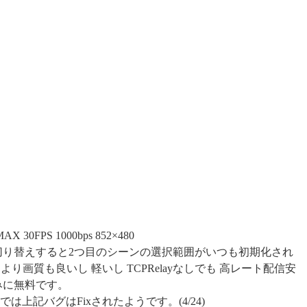
AX 30FPS 1000bps 852×480
ン切り替えすると2つ目のシーンの選択範囲がいつも初期化され
り画質も良いし 軽いし TCPRelayなしでも 高レート配信安
みに無料です。
らでは上記バグはFixされたようです。(4/24)