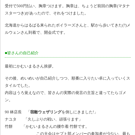
受付で500円払い、胸章つけます。胸章は、ちょうど前回の胸章(マタナ
スターつき)があったので、それをつけました。
北海道からはるばる来られたボイラーズさんと、駅から歩いてきた(?)メ
ルウェンさん到着で、開会式です。
■皆さんの自己紹介
最初にかむいまるさん挨拶。
その後、めいめいが自己紹介しつつ、順番に入りたい卓に入っていくス
タイルでした。
内容はうろ覚えなので、皆さんの実際の発言の主旨と違ってたらゴメ
ン。
90 林店長 「
宿敵ウェザリング
を倒しにきました!」
ナユタ 「久しぶりの戦い、頑張ります」
竹餅 「かむいまるさんの腰巾着 竹餅です。
この大会はセプト部メンバーの参加者が少ない、最も