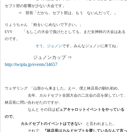
セプト部の影響が少ない大会です」
⇒ 部長「だから、セプト部は、もう ないんだって。」
りょうちゃん 「粉をいじめないで下さい。」
EVY 「もしこの大会で負けたとしても、まだ女神杯の大会はある
のです。
そう、ジュノン
です。みんなジュノンに来てね」
ジュノンカップ ⇒
http://twipla.jp/events/34657
ウェザリング 「山形から来ました。えー、僕と林店長の馴れ初め。
去年、カルドセプト全国大会の二次会の店を探していて、
林店長に問い合わせたのですが、
なんと その日は
ピュアキャロットイベントをやっている
ので、
カルドセプトのイベントはできない
と言われました。
それで、
『林店長はカルドセプトを愛しているなんて言っ