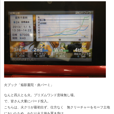
火ブック「焔影蔓陀・炎パーミ」
なんと四人とも火。プリズムワンド意味無し場。
で、皆さん大量にバード投入。
こちらは、火クリが最初出ず、仕方なく 無クリーチャーをモーフ土地
においたため、かなり火土地を置き負け。