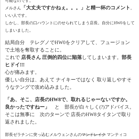
可能なのです。
「大丈夫ですかねぇ。。。」と精一杯のコメント
メルさん
。
いい人です。
しかし、部長の口ハウントにのせられてしまう店長。自分にHW0をして
しまいました。
結局自分 テレグノでHW0をクリアして、フュージョン
で土地を奪取することに。
これで
店長さん 圧倒的四位に陥落
してしまいます。
部長
ヒドイ!!!
心が痛みます。
優しい自分は、あえて ナイキーではなく 取り返しやすそ
うなテングで攻め込みました。
「あ、そこ、店長のHW8で、取れるじゃーないですか。
良かったですねー」
と 部長が白々しく(?)アドバイス。
そこは無事に 次のターンで 店長のHW8タイタンで取り
返されました。
部長ゼラチンに突っ込むメルウェンさんの
マンドレイク
マンティコ