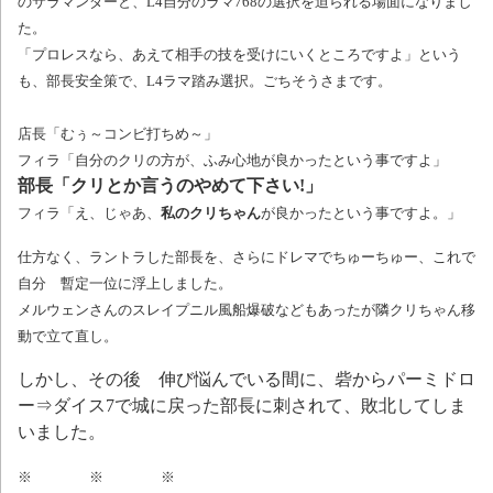
のサラマンダーと、L4自分のラマ768の選択を迫られる場面になりまし
た。
「プロレスなら、あえて相手の技を受けにいくところですよ」という
も、部長安全策で、L4ラマ踏み選択。ごちそうさまです。
店長「むぅ～コンビ打ちめ～」
フィラ「自分のクリの方が、ふみ心地が良かったという事ですよ」
部長「クリとか言うのやめて下さい!」
フィラ「え、じゃあ、
私のクリちゃん
が良かったという事ですよ。」
仕方なく、ラントラした部長を、さらにドレマでちゅーちゅー、これで
自分 暫定一位に浮上しました。
メルウェンさんのスレイプニル風船爆破などもあったが隣クリちゃん移
動で立て直し。
しかし、その後 伸び悩んでいる間に、砦からパーミドロ
ー⇒ダイス7で城に戻った部長に刺されて、敗北してしま
いました。
※ ※ ※