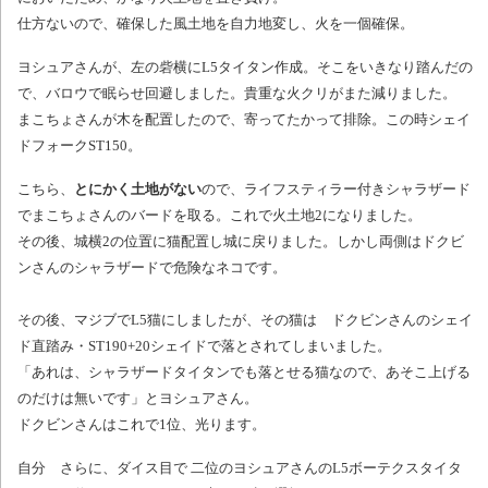
仕方ないので、確保した風土地を自力地変し、火を一個確保。
ヨシュアさんが、左の砦横にL5タイタン作成。そこをいきなり踏んだの
で、バロウで眠らせ回避しました。貴重な火クリがまた減りました。
まこちょさんが木を配置したので、寄ってたかって排除。この時シェイ
ドフォークST150。
こちら、
とにかく土地がない
ので、ライフスティラー付きシャラザード
でまこちょさんのバードを取る。これで火土地2になりました。
その後、城横2の位置に猫配置し城に戻りました。しかし両側はドクビ
ンさんのシャラザードで危険なネコです。
その後、マジブでL5猫にしましたが、その猫は ドクビンさんのシェイ
ド直踏み・ST190+20シェイドで落とされてしまいました。
「あれは、シャラザードタイタンでも落とせる猫なので、あそこ上げる
のだけは無いです」とヨシュアさん。
ドクビンさんはこれで1位、光ります。
自分 さらに、ダイス目で 二位のヨシュアさんのL5ボーテクスタイタ