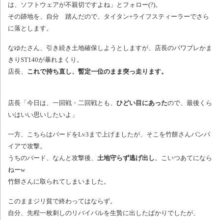
は、ソフトウェアが不親切ですよね」とフォロー(?)。
その跡地を、自分 踏んだので、タイタン+ライフスティーラーでさら
に落とします。
なゆたさん、引き続き土地確保しようとしますが、店長のパワブレかま
きりST140が暴れまくり。
店長、
これで持ち直し、暫定一位のまま突っ走ります。
店長「今日は、一回戦・二回戦とも、
ひどい目にあった
ので、最後くら
いはいい思いしたいよ」
一方、こちらはバードをLv3まで上げましたが、そこを竹餅さんバンパ
イアで攻撃。
うちのバード、なんと攻撃後、
土地守らず逃げ出し
。こいつあてになら
ねーw
竹餅さんに取られてしまいました。
このままジリ貧で終わってはならず。
自分、先程一枚刺しのリバイバルを生贄に出したばかりでしたが、