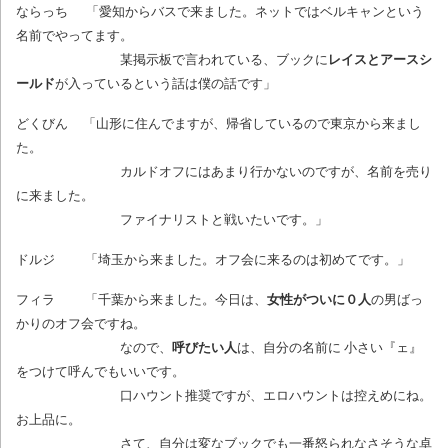
ならっち 「愛知からバスで来ました。ネットではベルキャンという
名前でやってます。
某掲示板で言われている、ブックに
レイスとアースシ
ールド
が入っているという話は僕の話です」
どくびん 「山形に住んでますが、帰省しているので東京から来まし
た。
カルドオフにはあまり行かないのですが、名前を売り
に来ました。
ファイナリストと戦いたいです。」
ドルジ 「埼玉から来ました。オフ会に来るのは初めてです。」
フィラ 「千葉から来ました。今日は、
女性がついに０人
の男ばっ
かりのオフ会ですね。
なので、
呼びたい人
は、自分の名前に 小さい『ェ』
をつけて呼んでもいいです。
口ハウント推奨ですが、エロハウントは控えめにね。
お上品に。
さて、自分は変なブックでも一番怒られなさそうな卓