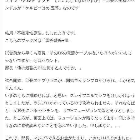
ケルＰラブ♥
フィラ「
でいいんじゃないですか」 * 部長の奥様のハ
ンドルが「ケルピーはめ 五郎」なのです
結局「不確定性原理」にしたようです。
こちらのブック名は「雷斧愛舞♥風」
試合前から早くも店長「そのDSの電源ケーブル抜いたほうがいいんじ
ゃないですか」と口ハウント。
部長「俺の最強のDSに何するんですか。」
試合開始。部長のアプサラスが、開始早々ランプロかけられ、上がる気
まんまん。
いまのうちに排除せねば、と思い、スレイプニルでラマをけしかけよう
としましたが、ランプロかかっているので攻められません。それならば
と、反対側にいる ゼラチンを、ラマ+フュージョンで落とそうとしまし
た。ところが、画面上では、フュージョンが暗くなってます。頭よさそ
うなのに巻物読めないことを忘れていました。申し訳ない。。。
これで、部長、マジブ5できるお金がたまり、いきなりL5できました。