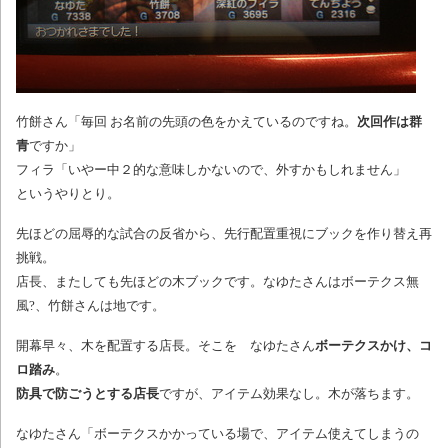
竹餅さん「毎回 お名前の先頭の色をかえているのですね。
次回作は群
青
ですか」
フィラ「いやー中２的な意味しかないので、外すかもしれません」
というやりとり。
先ほどの屈辱的な試合の反省から、先行配置重視にブックを作り替え再
挑戦。
店長、またしても先ほどの木ブックです。なゆたさんはボーテクス無
風?、竹餅さんは地です。
開幕早々、木を配置する店長。そこを なゆたさん
ボーテクスかけ、コ
ロ踏み
。
防具で防ごうとする店長
ですが、アイテム効果なし。木が落ちます。
なゆたさん「ボーテクスかかっている場で、アイテム使えてしまうの