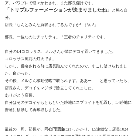
ア。パワブレで軽々かわされ、また部長儲けです。
「トリプルフォーメーションが決まりましたね」
と煽る自
分。
店長「なんとみんな買収されてるんですか! 汚い!」
部長、一位なのにチャリティ。「王者のチャリティです」
自分のL4コロッサス、メルさんが隣にデコイ置いてきました。
コロッサス風前の灯火です。
しかし、侵略される前に店長踏んでくれたので、すこし儲けられまし
た。良かった。
その後、メルさん移動侵略で取られます。ああー……と思っていたら、
店長さん、デコイをマジボで除去してくれました。
ありがとう店長。
自分はそのデコイがもともといた跡地にスプライトを配置し、L4跡地に
普通に移動して再奪取しました。
最後の一周、部長が、
同心円理論
にひっかかり、L5連鎖なし店長1024