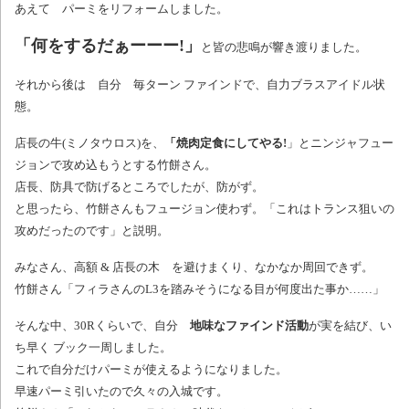
あえて パーミをリフォームしました。
「何をするだぁーーー!」
と皆の悲鳴が響き渡りました。
それから後は 自分 毎ターン ファインドで、自力ブラスアイドル状
態。
店長の牛(ミノタウロス)を、
「焼肉定食にしてやる!
」とニンジャフュー
ジョンで攻め込もうとする竹餅さん。
店長、防具で防げるところでしたが、防がず。
と思ったら、竹餅さんもフュージョン使わず。「これはトランス狙いの
攻めだったのです」と説明。
みなさん、高額 & 店長の木 を避けまくり、なかなか周回できず。
竹餅さん「フィラさんのL3を踏みそうになる目が何度出た事か……」
そんな中、30Rくらいで、自分
地味なファインド活動
が実を結び、い
ち早く ブック一周しました。
これで自分だけパーミが使えるようになりました。
早速パーミ引いたので久々の入城です。