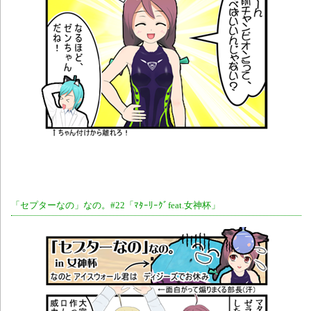
「セプターなの」なの。#22「ﾏﾀｰﾘｰｸﾞfeat.女神杯」