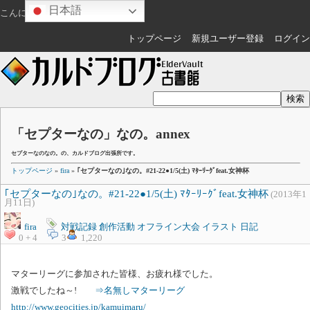
日本語
こんにちは
ゲスト
さん
トップページ
新規ユーザー登録
ログイン
「セプターなの」なの。annex
セプターなのなの。の、カルドブログ出張所です。
トップページ
»
fira
»
｢セプターなの｣なの。#21-22●1/5(土) ﾏﾀｰﾘｰｸﾞfeat.女神杯
｢セプターなの｣なの。#21-22●1/5(土) ﾏﾀｰﾘｰｸﾞfeat.女神杯
(2013年1
月11日)
fira
対戦記録
創作活動
オフライン大会
イラスト
日記
0 + 4
3
1,220
マターリーグに参加された皆様、お疲れ様でした。
激戦でしたね～!
⇒名無しマターリーグ
http://www.geocities.jp/kamuimaru/