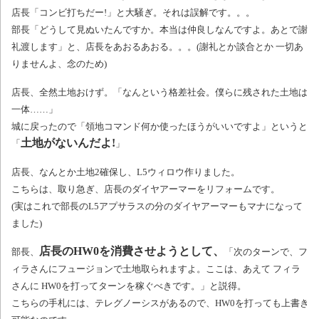
店長「コンビ打ちだー!」と大騒ぎ。それは誤解です。。。
部長「どうして見ぬいたんですか。本当は仲良しなんですよ。あとで謝
礼渡します」と、店長をあおるあおる。。。(謝礼とか談合とか 一切あ
りませんよ、念のため)
店長、全然土地おけず。「なんという格差社会。僕らに残された土地は
一体……」
城に戻ったので「領地コマンド何か使ったほうがいいですよ」というと
土地がないんだよ!
「
」
店長、なんとか土地2確保し、L5ウィロウ作りました。
こちらは、取り急ぎ、店長のダイヤアーマーをリフォームです。
(実はこれで部長のL5アプサラスの分のダイヤアーマーもマナになって
ました)
店長のHW0を消費させようとして、
部長、
「次のターンで、フ
ィラさんにフュージョンで土地取られますよ。ここは、あえて フィラ
さんに HW0を打ってターンを稼ぐべきです。」と説得。
こちらの手札には、テレグノーシスがあるので、HW0を打っても上書き