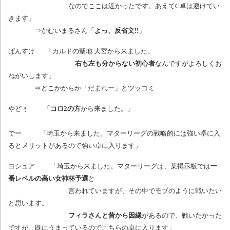
なのでここは近かったです。あえてC卓は避けてい
きます」
⇒かむいまるさん「
よっ、反省文!!
」
ぱんすけ 「カルドの聖地 大宮から来ました。
右も左も分からない初心者
なんですがよろしくお
ねがいします」
⇒どこかからか「だまれー」とツッコミ
やどぅ 「
コロ2の方
から来ました。」
でー 「埼玉から来ました。マターリーグの戦略的には強い卓に入
るとメリットがあるので強い卓に入ります」
ヨシュア 「埼玉から来ました。マターリーグは、某掲示板では
一
番レベルの高い女神杯予選
と
言われていますが、その中でモブのように戦いたい
と思います。
フィラさんと昔から因縁
があるので、戦いたかった
ですが、既にうまっているのでこちらの卓に入ります」