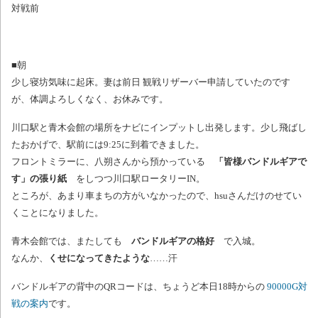
対戦前
■朝
少し寝坊気味に起床。妻は前日 観戦リザーバー申請していたのです
が、体調よろしくなく、お休みです。
川口駅と青木会館の場所をナビにインプットし出発します。少し飛ばし
たおかげで、駅前には9:25に到着できました。
フロントミラーに、八朔さんから預かっている
「皆様バンドルギアで
す」の張り紙
をしつつ川口駅ロータリーIN。
ところが、あまり車まちの方がいなかったので、hsuさんだけのせてい
くことになりました。
青木会館では、またしても
バンドルギアの格好
で入城。
なんか、
くせになってきたような
……汗
バンドルギアの背中のQRコードは、ちょうど本日18時からの
90000G対
戦の案内
です。