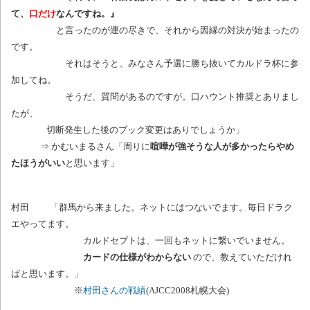
て、
口だけ
なんですね。』
と言ったのが運の尽きで、それから因縁の対決が始まったの
です。
それはそうと、みなさん予選に勝ち抜いてカルドラ杯に参
加してね。
そうだ、質問があるのですが。口ハウント推奨とありまし
たが、
切断発生した後のブック変更はありでしょうか」
⇒ かむいまるさん「周りに
喧嘩が強そうな人が多かったらやめ
たほうがいい
と思います」
村田 「群馬から来ました。ネットにはつないでます。毎日ドラク
エやってます。
カルドセプトは、一回もネットに繋いでいません。
カードの仕様がわからない
ので、教えていただけれ
ばと思います。」
※
村田さんの戦績
(AJCC2008札幌大会)