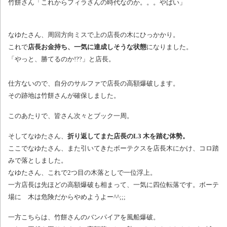
竹餅さん「これからフィラさんの時代なのか。。。やばい」
なゆたさん、周回方向ミスで上の店長の木にひっかかり。
これで
店長お金持ち、一気に達成しそうな状態
になりました。
「やっと、勝てるのか!??」と店長。
仕方ないので、自分のサルファで店長の高額爆破します。
その跡地は竹餅さんが確保しました。
このあたりで、皆さん次々とブック一周。
そしてなゆたさん、
折り返してまた店長のL3 木を踏む体勢。
ここでなゆたさん、また引いてきたボーテクスを店長木にかけ、コロ踏
みで落としました。
なゆたさん、これで2つ目の木落としで一位浮上。
一方店長は先ほどの高額爆破も相まって、一気に四位転落です。ボーテ
場に 木は危険だからやめようよー^^;;;
一方こちらは、竹餅さんのバンパイアを風船爆破。