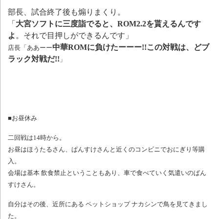
部長、試合終了後も煽りまくり。
「
大宮ソフトに三度詣でると、ROM2.2を貰えるんです
よ
。それで目押しができるんです」
中華ROMに負けたーーー!!この対戦は、どブ
店長「ああーー
ラック対戦だ!!
」
■お昼休み
二回戦は14時から。
お昼はほうたるさん、ぱんすけさんと近くのコンビニでおにぎり等購
入。
会場は基本 飲食禁止ということもあり、車で食べていく気遣いのぱん
すけさん。
自分はその後、近所にある ペットショップ ナカシンで鳥を見てきまし
た。