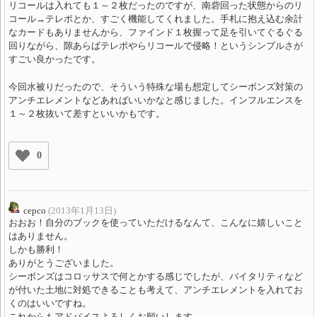
リコールは入れても１～２枚だったのですが、南砦回った状態からのリ
コール→テレポとか、すごく機能してくれました。手札に抱え込む余計
なカードもありませんから、ファインド１枚握って足を引いてぐるぐる
回りながら、隙あらばテレポやらリコールで侵略！というシンプルさが
すごい良かったです。
今回水被りだったので、そういう特殊な場も想定してシーボンズ対策の
アンチエレメントなどあればいいかなと感じました。インフルエンスを
１～２枚抜いて差すといいかもです。
0
cepco
(2013年1月13日)
おおお！自分のブックを使っていただけるなんて、こんなに嬉しいこと
はありません。
しかも勝利！
ありがとうございました。
シーボンズはコロッサスで何とかする感じでしたが、バイタリティなど
が付いた土地に対処できることも考えて、アンチエレメントを入れてお
くのはいいですね。
これからもアドバイスよろしくお願いします。