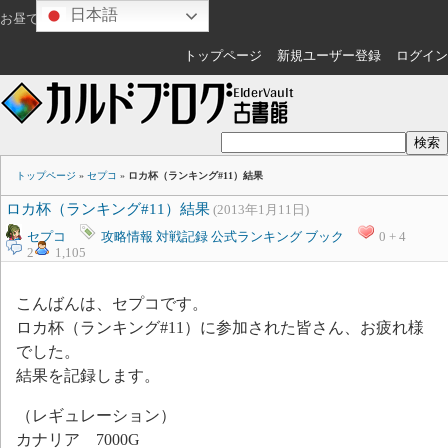
日本語
お昼ですね
ゲスト
さん
トップページ
新規ユーザー登録
ログイン
トップページ
»
セプコ
»
ロカ杯（ランキング#11）結果
ロカ杯（ランキング#11）結果
(2013年1月11日)
セプコ
攻略情報
対戦記録
公式ランキング
ブック
0 + 4
2
1,105
こんばんは、セプコです。
ロカ杯（ランキング#11）に参加された皆さん、お疲れ様
でした。
結果を記録します。
（レギュレーション）
カナリア 7000G