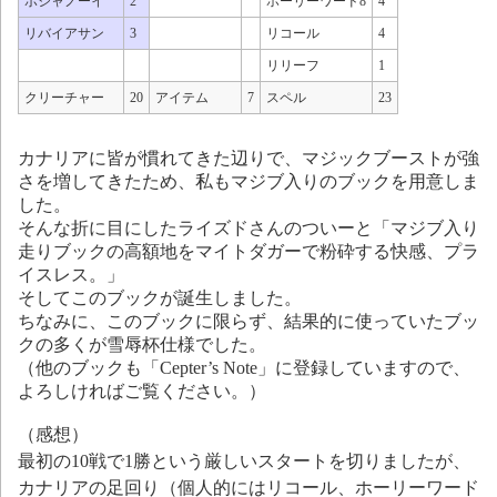
ボジャノーイ
2
ホーリーワード8
4
リバイアサン
3
リコール
4
リリーフ
1
クリーチャー
20
アイテム
7
スペル
23
カナリアに皆が慣れてきた辺りで、マジックブーストが強
さを増してきたため、私もマジブ入りのブックを用意しま
した。
そんな折に目にしたライズドさんのついーと「マジブ入り
走りブックの高額地をマイトダガーで粉砕する快感、プラ
イスレス。」
そしてこのブックが誕生しました。
ちなみに、このブックに限らず、結果的に使っていたブッ
クの多くが雪辱杯仕様でした。
（他のブックも「Cepter’s Note」に登録していますので、
よろしければご覧ください。）
（感想）
最初の10戦で1勝という厳しいスタートを切りましたが、
カナリアの足回り（個人的にはリコール、ホーリーワード