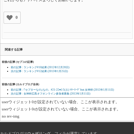
0
関連する記事
前後の記事 (セプコの記事)
前の記事 : ランキング#10結果
(2012年12月28日)
次の記事 : ランキング#12結果
(2013年1月25日)
前後の記事 (カルドブログ全体)
前の記事 : ｢セプターなの｣なの。#21-22●1/5(土) ﾏﾀｰﾘｰｸﾞfeat.女神杯
(2013年1月11日)
次の記事 : 女神杯広島オフオンライン参加者募集
(2013年1月11日)
userウィジェット0が設定されていない場合、ここが表示されます。
userウィジェット0rが設定されていない場合、ここが表示されます。
no rev-img
カルドブログは
ウェザリング
、フィラが運営しています