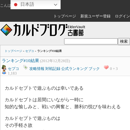
日本語
こんばんは
ゲスト
さん
トップページ
新規ユーザー登録
ログイン
トップページ
»
セプコ
»
ランキング#10結果
ランキング#10結果
(2012年12月28日)
セプコ
攻略情報
対戦記録
公式ランキング
ブック
0 + 3
1,183
カルドセプトで遊ぶものは幸いである
カルドセプトは居間にいながら一時に
知的な愉しみと、戦いの興奮と、勝利の悦びを味わえる
カルドセプトで遊ぶものは
その手軽さ故