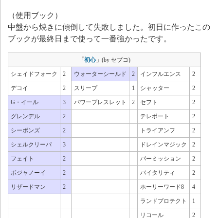
（使用ブック）
中盤から焼きに傾倒して失敗しました。初日に作ったこの
ブックが最終日まで使って一番強かったです。
「
初心
」
(by セプコ)
シェイドフォーク
2
ウォーターシールド
2
インフルエンス
2
デコイ
2
スリープ
1
シャッター
2
G・イール
3
パワーブレスレット
2
セフト
2
グレンデル
2
テレポート
2
シーボンズ
2
トライアンフ
2
シェルクリーパ
3
ドレインマジック
2
フェイト
2
パーミッション
2
ボジャノーイ
2
バイタリティ
2
リザードマン
2
ホーリーワード8
4
ランドプロテクト
1
リコール
2