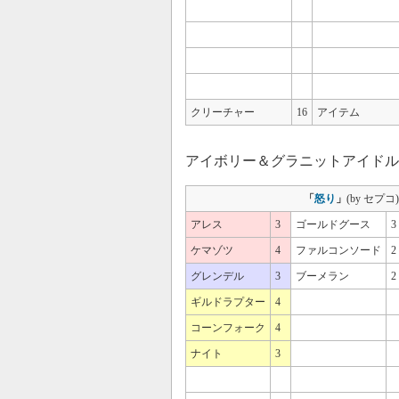
クリーチャー
16
アイテム
アイボリー＆グラニットアイドル
「
怒り
」
(by セプコ)
アレス
3
ゴールドグース
3
ケマゾツ
4
ファルコンソード
2
グレンデル
3
ブーメラン
2
ギルドラプター
4
コーンフォーク
4
ナイト
3