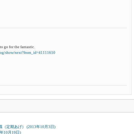
o go for the fantastic.
blog/show/next?from_id=41111610
知識（定期あげ）
(2013年10月3日)
3年10月19日)