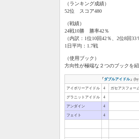
（ランキング成績）
52位 スコア480
（戦績）
24戦10勝 勝率42％
（内訳：1位10回42％、2位8回33
1日平均：1.7戦
（使用ブック）
方向性が極端な２つのブックを紹
「
ダブルアイドル
」
(b
アイボリーアイドル
4
ガセアスフォー
グラニットアイドル
4
アンダイン
4
フェイト
4