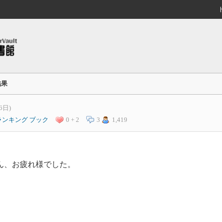
結果
6日)
ランキング
ブック
0 + 2
3
1,419
さん、お疲れ様でした。