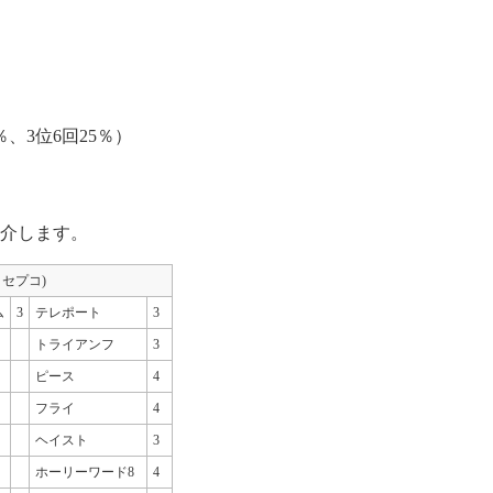
％、3位6回25％）
介します。
y セプコ)
ム
3
テレポート
3
トライアンフ
3
ピース
4
フライ
4
ヘイスト
3
ホーリーワード8
4