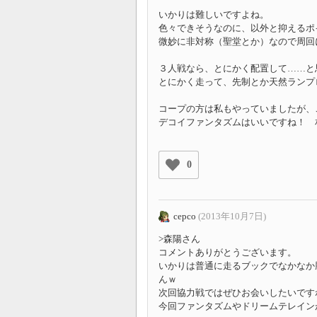
いかりは難しいですよね。
色々できそうなのに、以外と抑えるポ
微妙に非対称（聖堂とか）なので周回
３人戦なら、とにかく配置して……と
とにかく走って、先制とか天然ランプ
コープの方は私もやっていましたが、
デコイファンタズムはいいですね！ 
0
cepco
(2013年10月7日)
>森陽さん
コメントありがとうございます。
いかりは普通に走るブックでなかなか
んｗ
次回協力戦ではぜひお会いしたいです
今回ファンタズムやドリームテレイン