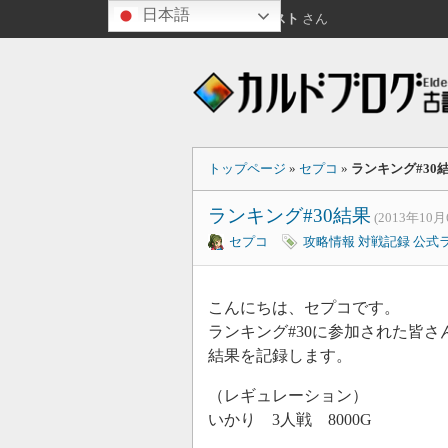
日本語
こんばんは
ゲスト
さん
トップページ
»
セプコ
»
ランキング#30
ランキング#30結果
(2013年10月
セプコ
攻略情報
対戦記録
公式
こんにちは、セプコです。
ランキング#30に参加された皆
結果を記録します。
（レギュレーション）
いかり 3人戦 8000G