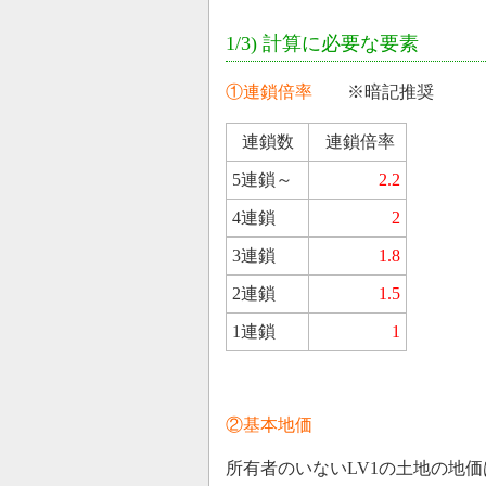
1/3) 計算に必要な要素
①連鎖倍率
※暗記推奨
連鎖数
連鎖倍率
5連鎖～
2.2
4連鎖
2
3連鎖
1.8
2連鎖
1.5
1連鎖
1
②基本地価
所有者のいないLV1の土地の地