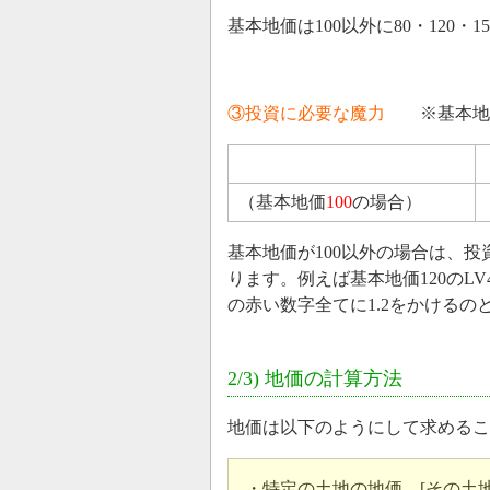
基本地価は100以外に80・120・
③投資に必要な魔力
※基本地価
（基本地価
100
の場合）
基本地価が100以外の場合は、
ります。例えば基本地価120のL
の赤い数字全てに1.2をかけるの
2/3) 地価の計算方法
地価は以下のようにして求める
・特定の土地の地価…[その土地