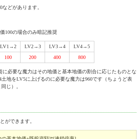
150などがあります。
100の場合のみ暗記推奨
LV1→2
LV2→3
LV3→4
LV4→5
100
200
400
800
投資に必要な魔力はその地価と基本地価の割合に応じたものとな
V4土地をLV5に上げるのに必要な魔力は960です（ちょうど表
と同じ）。
ことができます。
の基本地価+既投資額]*[連鎖倍率]