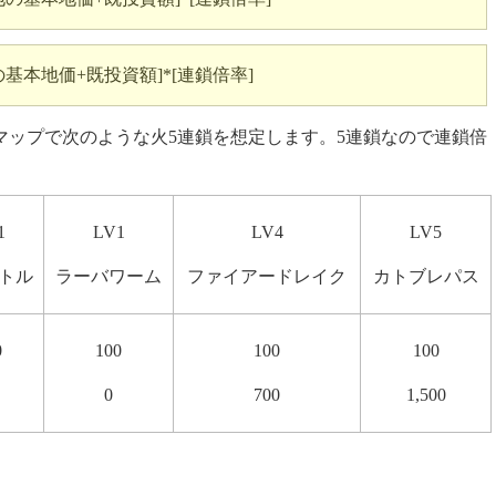
基本地価+既投資額]*[連鎖倍率]
のマップで次のような火5連鎖を想定します。5連鎖なので連鎖倍
1
LV1
LV4
LV5
トル
ラーバワーム
ファイアードレイク
カトブレパス
0
100
100
100
0
700
1,500