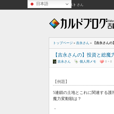
日本語
こんにちは
ゲスト
さん
トップページ
»
吉永さん
»
【吉永さんの
【吉永さんの】投資と総魔
吉永さん
個人用メモ
0 + 8
【例題】
5連鎖の土地とこれに関連する護符
魔力変動額は？
・