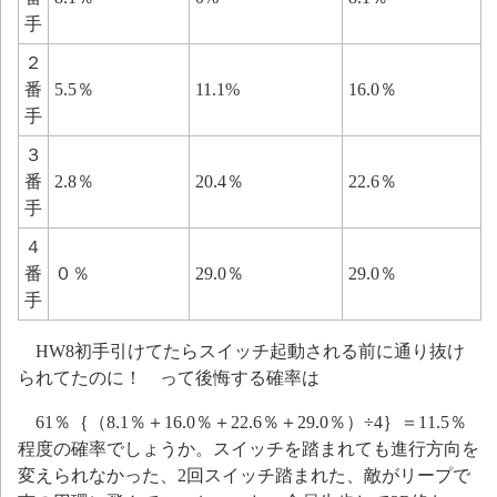
手
２
番
5.5％
11.1%
16.0％
手
３
番
2.8％
20.4％
22.6％
手
４
番
０％
29.0％
29.0％
手
HW8初手引けてたらスイッチ起動される前に通り抜け
られてたのに！ って後悔する確率は
61％｛（8.1％＋16.0％＋22.6％＋29.0％）÷4｝＝11.5％
程度の確率でしょうか。スイッチを踏まれても進行方向を
変えられなかった、2回スイッチ踏まれた、敵がリープで