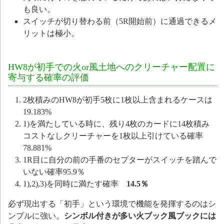
も良い。
スイッチが切り替わる前（5R開始前）に通過できるメ
リットは極小。
HW8が初手での火or風土地へのクリーチャー配置に
寄与する確率の評価
2枚積みのHW8が初手5枚に1枚以上含まれるケースは
19.183%
1)を満たしている時に、残り4枚のカードに14枚積み
コストなしクリーチャーを1枚以上引けている確率
78.881%
1R目に自分の前の手番のセプターがスイッチを踏んで
いない確率95.9％
1),2),3)を同時に満たす確率
14.5％
必ず現出する「初手」という環境で機能を発揮するのはシ
ンプルに強い。
シンボル付きが多い火ブック風ブックには