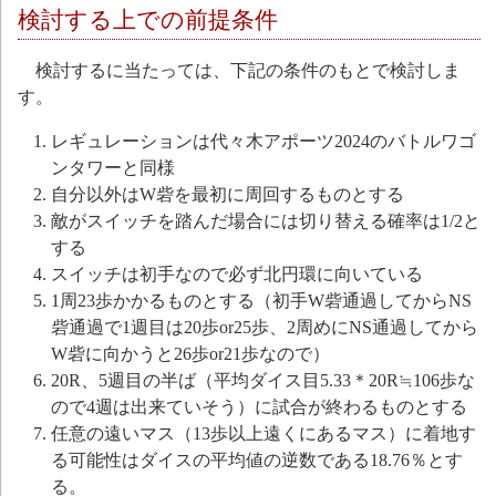
検討する上での前提条件
検討するに当たっては、下記の条件のもとで検討しま
す。
レギュレーションは代々木アポーツ2024のバトルワゴ
ンタワーと同様
自分以外はW砦を最初に周回するものとする
敵がスイッチを踏んだ場合には切り替える確率は1/2と
する
スイッチは初手なので必ず北円環に向いている
1周23歩かかるものとする（初手W砦通過してからNS
砦通過で1週目は20歩or25歩、2周めにNS通過してから
W砦に向かうと26歩or21歩なので）
20R、5週目の半ば（平均ダイス目5.33＊20R≒106歩な
ので4週は出来ていそう）に試合が終わるものとする
任意の遠いマス（13歩以上遠くにあるマス）に着地す
る可能性はダイスの平均値の逆数である18.76％とす
る。