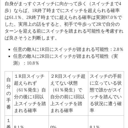
自身がまっすぐスイッチに向かって歩く（スイッチまで4
歩）ならば、1R終了時までにスイッチを超えられる確率
は61.1％、2R終了時までに超えられる確率は実測97.0％で
した。実用上の話をすると、初手で牛歩って2Rで自分の
ターンを迎える前にスイッチを踏まれる可能性を考慮すれ
ば良さそうと判断します。
任意の敵Aに1R目にスイッチが踏まれる可能性：2.8％
任意の敵Aに2R目にスイッチが踏まれる可能性（実
測）：10.8％
１R目スイッチ
２R目スイッチ超
スイッチの手前
自
超えられず
えてない状態
に立っている状
分
（61％発生）自
（61％発生）で
態で誰かがスイ
の
分の後に1回以
自分の前に1回以
ッチを踏んでい
手
上スイッチを踏
上スイッチを踏
る状況に遭う確
番
まれる確率
まれる確率
率
１
番
8.1％
0%
8.1％