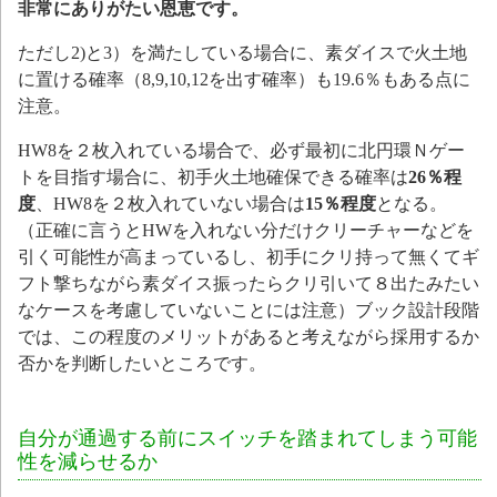
非常にありがたい恩恵です。
ただし2)と3）を満たしている場合に、素ダイスで火土地
に置ける確率（8,9,10,12を出す確率）も19.6％もある点に
注意。
HW8を２枚入れている場合で、必ず最初に北円環Ｎゲー
トを目指す場合に、初手火土地確保できる確率は
26％程
度
、HW8を２枚入れていない場合は
15％程度
となる。
（正確に言うとHWを入れない分だけクリーチャーなどを
引く可能性が高まっているし、初手にクリ持って無くてギ
フト撃ちながら素ダイス振ったらクリ引いて８出たみたい
なケースを考慮していないことには注意）ブック設計段階
では、この程度のメリットがあると考えながら採用するか
否かを判断したいところです。
自分が通過する前にスイッチを踏まれてしまう可能
性を減らせるか