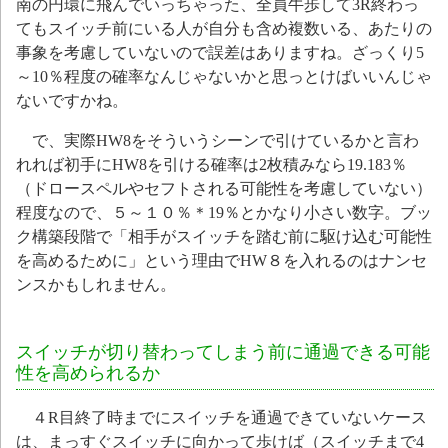
南の円環に飛んでいっちゃった、全員牛歩して3R終わっ
てもスイッチ前にいる人が自分も含め複数いる、あたりの
事象を考慮していないので誤差はありますね。ざっくり5
～10％程度の確率なんじゃないかと思っとけばいいんじゃ
ないですかね。
で、実際HW8をそういうシーンで引けているかと言わ
れれば初手にHW8を引ける確率は2枚積みなら19.183％
（ドロースペルやセフトされる可能性を考慮していない）
程度なので、５～１０％＊19％とかなり小さい数字。
ブッ
ク構築段階で「相手がスイッチを踏む前に駆け込む可能性
を高めるために」という理由でHW８を入れるのはナンセ
ンスかもしれません。
スイッチが切り替わってしまう前に通過できる可能
性を高められるか
４R目終了時までにスイッチを通過できていないケース
は、まっすぐスイッチに向かって歩けば（スイッチまで4