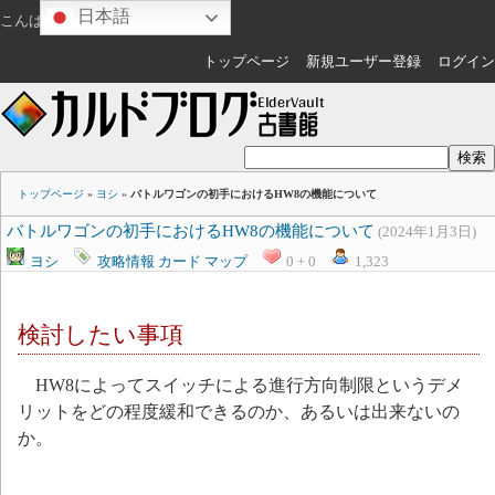
日本語
こんばんは
ゲスト
さん
トップページ
新規ユーザー登録
ログイン
トップページ
»
ヨシ
»
バトルワゴンの初手におけるHW8の機能について
バトルワゴンの初手におけるHW8の機能について
(2024年1月3日)
ヨシ
攻略情報
カード
マップ
0 + 0
1,323
検討したい事項
HW8によってスイッチによる進行方向制限というデメ
リットをどの程度緩和できるのか、あるいは出来ないの
か。