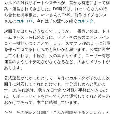
カルドの対戦サポートシステムが、昔から有志によって構
築・運営されてきました。DS時代は、れっつらさんの待
ち合わせ掲示板と、wakaさんのCMS。前作はイノセンス
さんの
カルコロ
、今作はその流れを継ぐ
カルスタ
。
次回作が出たらどうなるでしょうか。一番良いのは、ドリ
ームキャスト時代のように、ソフトそのものにオンライン
ロビー機能がつくことでしょう。スマブラSPのように部屋
を作って待てる仕組みでも良いかと思います。公式に運営
してくれれば、手軽さ、人の集まりやすさ、ユーザー有志
運営のような不安定さがなくなるなど、大きなメリットが
あります。
公式運営がなかったとして、今作のカルスタがそのまま次
回作に対応してくれただけでも、十分楽しめると思いま
す。DS時代以降、我々が日常的な対戦が手軽にできるの
は、サポートサイトを作ってくれて運営してくれた彼らの
おかげであって、本当に感謝しています。
ただ、その感謝とは別に「こんな機能があるといいな」と