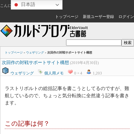
日本語
こんにちは
ゲスト
さん
トップページ
新規ユーザー登録
ログイン
トップページ
»
ウェザリング
»
次回作の対戦サポートサイト構想
次回作の対戦サポートサイト構想
(2019年4月30日)
ウェザリング
個人用メモ
0 + 4
1,203
ラストリボルトの総括記事を書こうとしてるのですが、難
航しているので、ちょっと気分転換に全然違う記事を書き
ます。
この記事は何？