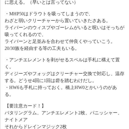
に思える。（早いとは言ってない）
・MHP50はドラウトを吸ってしまうので、
わざと弱いクリーチャーから置いていきたさある。
ライバーンのウィスプやゴーレムがいると呪いはそっちが
吸ってくれるので、
ライバーンと足並みを合わせて仲良くやっていこう。
20/30族を経由する等の工夫もいる。
・アンチエレメントを剥がせるスペルは手札に構えて置
く。
ディジーズやフォッグはクリーチャー交換で対応し、温存
する。どうせ4回に1回は砦を踏むわけだし。
・HW6も手札に持っておく。橋上HW0とかいうのがあ
る。
【要注意カード！】
バタリングラム、アンチエレメント2枚、パニッシャー、
ナイトメア
それからドレインマジック2枚