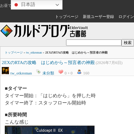
日本語
お昼ですね
ゲスト
さん
トップページ
新規ユーザー登録
ログイン
トップページ
»
tw_otkroman
»
2EXのRTAの攻略 はじめから～預言者の神殿
2EXのRTAの攻略 はじめから～預言者の神殿
(2026年7月6日)
tw_otkroman
未分類
0 + 0
160
■タイマー
タイマー開始：「はじめから」を押した時
タイマー終了：スタッフロール開始時
■所要時間
こんな感じ