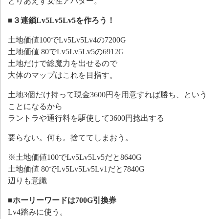
とりあえず女性アバター。
■３連鎖Lv5Lv5Lv5を作ろう！
土地価値100でLv5Lv5Lv4の7200G
土地価値 80でLv5Lv5Lv5の6912G
土地だけで総魔力を出せるので
大体のマップはこれを目指す。
土地3個だけ持って現金3600円を用意すれば勝ち、という
ことになるから
ラントラや通行料を駆使して3600円捻出する
要らない。何も。捨ててしまおう。
※土地価値100でLv5Lv5Lv5だと8640G
土地価値 80でLv5Lv5Lv5Lv1だと7840G
辺りも意識
■ホーリーワードは700G引換券
Lv4踏みに使う。