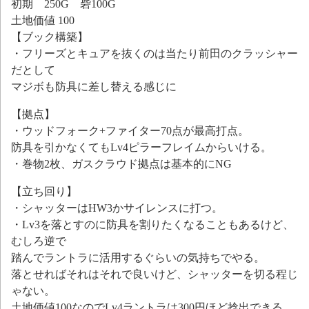
初期 250G 砦100G
土地価値 100
【ブック構築】
・フリーズとキュアを抜くのは当たり前田のクラッシャー
だとして
マジボも防具に差し替える感じに
【拠点】
・ウッドフォーク+ファイター70点が最高打点。
防具を引かなくてもLv4ピラーフレイムからいける。
・巻物2枚、ガスクラウド拠点は基本的にNG
【立ち回り】
・シャッターはHW3かサイレンスに打つ。
・Lv3を落とすのに防具を割りたくなることもあるけど、
むしろ逆で
踏んでラントラに活用するぐらいの気持ちでやる。
落とせればそれはそれで良いけど、シャッターを切る程じ
ゃない。
土地価値100なのでLv4ラントラは300円ほど捻出できる。