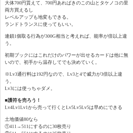
大体700円貰えて、700円あればきのこの山とタケノコの里
両方買えるし
レベルアップも地変もできる。
ランドトランスに使ってもいい。
連鎖1個取る行為が300G相当と考えれば、能率が倍以上違
う。
初期ブックにはこれだけのパワーが出せるカードは他に無
いので、初手から温存してでも決めていく。
※Lv3通行料は192円なので、Lv3と4で威力が3倍以上違
う。
Lv3には使っちゃダメ。
■護符を売ろう！
Lv4Lv1Lv1から売って行くとLv5Lv5Lv5は早めにできる
土地価値80なら
①411→511にするのに30枚売り