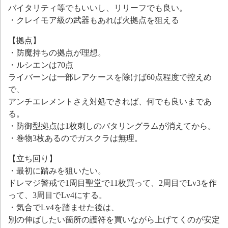
バイタリティ等でもいいし、リリーフでも良い。
・クレイモア級の武器もあれば火拠点を狙える
【拠点】
・防魔持ちの拠点が理想。
・ルシエンは70点
ライバーンは一部レアケースを除けば60点程度で控えめ
で、
アンチエレメントさえ対処できれば、何でも良いまであ
る。
・防御型拠点は1枚刺しのバタリングラムが消えてから。
・巻物3枚あるのでガスクラは無理。
【立ち回り】
・最初に踏みを狙いたい。
ドレマジ警戒で1周目聖堂で11枚買って、2周目でLv3を作
って、3周目でLv4にする。
・気合でLv4を踏ませた後は、
別の伸ばしたい箇所の護符を買いながら上げてくのが安定