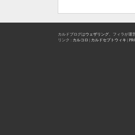
カルドブログは
ウェザリング
、フィラが運
リンク :
カルコロ
|
カルドセプトウィキ
|
PR