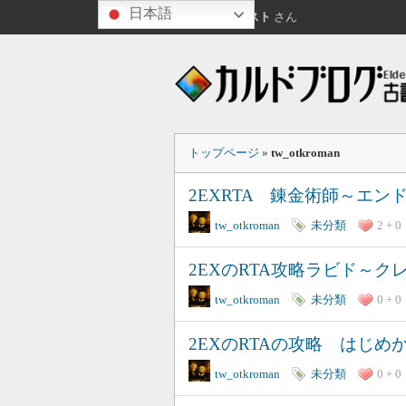
日本語
こんにちは
ゲスト
さん
トップページ
»
tw_otkroman
2EXRTA 錬金術師～エン
tw_otkroman
未分類
2 + 0
2EXのRTA攻略ラビド～ク
tw_otkroman
未分類
0 + 0
2EXのRTAの攻略 はじ
tw_otkroman
未分類
0 + 0