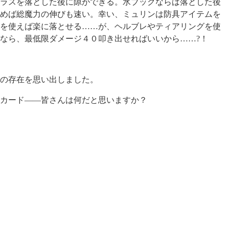
ラスを落とした後に隙ができる。水ブックならば落とした後
めば総魔力の伸びも速い。幸い、ミュリンは防具アイテムを
を使えば楽に落とせる……が、ヘルブレやティアリングを使
なら、最低限ダメージ４０叩き出せればいいから……?！
の存在を思い出しました。
カード――皆さんは何だと思いますか？