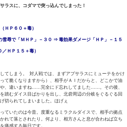
サラスに、コダマで突っ込んでしまった！
ス（ＨＰ６０＋毒）
の雪辱で「ＭＨＰ」－３０ ⇒ 毒効果ダメージ「ＨＰ」－１５
０／ＨＰ１５＋毒）
してしまう。 対人戦では、まずアプサラスにミューテをかけ
って脆くなりますから）、相手がＡＩだからと、どこかで油
や、違いますね……完全にド忘れしてました……。その後、
を踏むダイス目ばかりを出し、北砦周辺の分岐をぐるぐる回
げ切られてしまいました。ほげぇ
っていたのは今昔。度重なるミラクルダイスで、相手の拠点
かれて落とされたり。何より、相方さんと息が合わねば立ち
を痛感する毎日です。