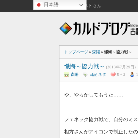
日本語
こんにちは
ゲスト
さん
トップページ
»
森陽
»
懺悔～協力戦～
懺悔～協力戦～
(2013年7月29日)
森陽
日記
ネタ
0 + 2
や、やらかしてもうた……
フェネック協力戦で、自分のミス
相方さんがアイコンで制止した