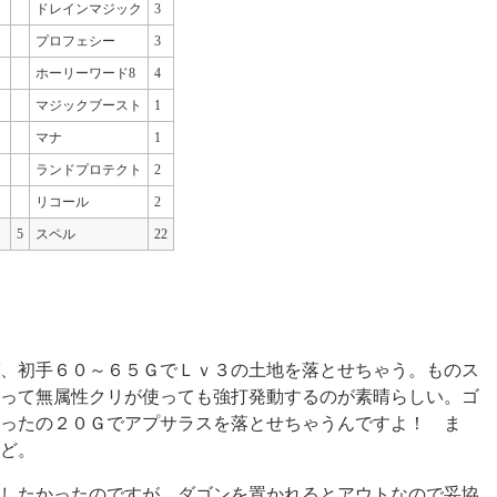
ドレインマジック
3
プロフェシー
3
ホーリーワード8
4
マジックブースト
1
マナ
1
ランドプロテクト
2
リコール
2
5
スペル
22
！
、初手６０～６５ＧでＬｖ３の土地を落とせちゃう。ものス
って無属性クリが使っても強打発動するのが素晴らしい。ゴ
ったの２０Ｇでアプサラスを落とせちゃうんですよ！ ま
ど。
したかったのですが、ダゴンを置かれるとアウトなので妥協