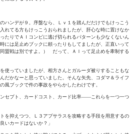
のハンデが９。序盤なら、Ｌｖ１を踏んだだけでもけっこう
入れてる方もけっこうおられましたが、肝心な時に置けなか
ったりでＡＩコンビに逃げ切られるパターンも少なくないん
時には足止めブックに頼ったりもしてましたが、正直いって
同盟戦は別ですよ。） だって、ＡＩって足止めを牽制する
を使っていましたが、相方さんとガルーダ被りすることもな
んだかなーと思っていました。そんな矢先、コダマ＆ライフ
の風ブックで件の事故をやらかしたわけです。
ンセプト、カードコスト、カード比率――これらを一つ一つ
トを抑えつつ、Ｌ３アプサラスを攻略する手段を用意するの
…良いカードはないか？」