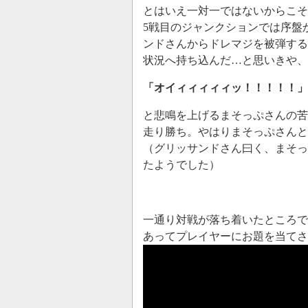
とはいえ一対一ではないからこそ
5戦目のジャンクションでは序盤
ンドさんからドレマジを被弾する
状況へ持ち込んだ…と思いきや、
「オイィィィィィッ！！！！！」
と悲鳴を上げるまそっぷさんの苦
走り勝ち。やはりまそっぷさんと
（グリッサンドさん曰く、まそっ
たようでした）
一通り対戦が落ち着いたところで
あってプレイヤーにお題を当てさ