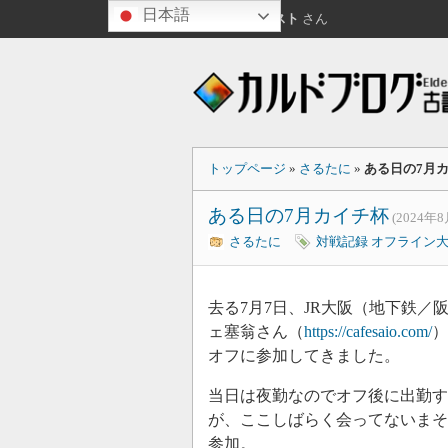
日本語
こんにちは
ゲスト
さん
トップページ
»
さるたに
»
ある日の7月
ある日の7月カイチ杯
(2024年8
さるたに
対戦記録
オフライン
去る7月7日、JR大阪（地下鉄
ェ塞翁さん（
https://cafesaio.com/
）
オフに参加してきました。
当日は夜勤なのでオフ後に出勤す
が、ここしばらく会ってないまそ
参加。