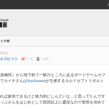
カイチ杯
月4日)
大会
日記
ネタ
1 + 0
7,185
／阪急梅田）から地下鉄で一駅のところにあるボードゲームカフ
でカイチさん(
@kaichisana
)が主催するカルドセプトリボルト
れば参加できるけど体力的にしんどいな…と思ってたんです
っぷさんをはじめとして前回以上に盛況なので覚悟を決めて