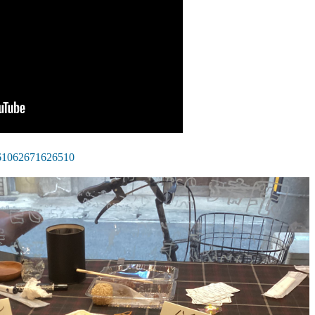
9861062671626510