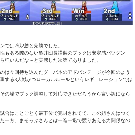
ンでは2戦2勝と完勝でした。
性もある隙のない亀井団長謹製のブックは安定感バツグン
ら強いんだな～と実感した次第でありました。
のは今回持ち込んだグーバ本のアドバンテージが今回のよう
重する3人戦かつローカルルールというレギュレーションでは
その場でブック調整して対応できただろうから言い訳になら
試合はことごとく最下位で完封されてて、この姐さんはつく
た一方、まそっぷさんとは一進一退で競りあえる力関係なの