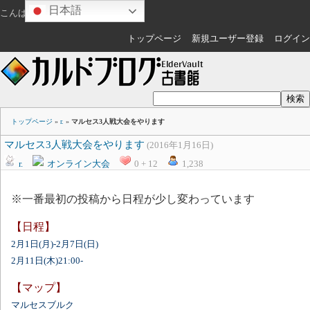
日本語
こんばんは
ゲスト
さん
トップページ
新規ユーザー登録
ログイン
トップページ
»
r.
»
マルセス3人戦大会をやります
マルセス3人戦大会をやります
(2016年1月16日)
r.
オンライン大会
0 + 12
1,238
※一番最初の投稿から日程が少し変わっています
【日程】
2月1日(月)-2月7日(日)
2月11日(木)21:00-
【マップ】
マルセスブルク