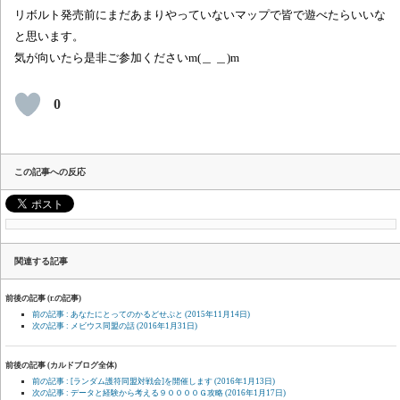
リボルト発売前にまだあまりやっていないマップで皆で遊べたらいいな
と思います。
気が向いたら是非ご参加くださいm(＿ ＿)m
0
この記事への反応
関連する記事
前後の記事 (r.の記事)
前の記事 : あなたにとってのかるどせぷと
(2015年11月14日)
次の記事 : メビウス同盟の話
(2016年1月31日)
前後の記事 (カルドブログ全体)
前の記事 : [ランダム護符同盟対戦会]を開催します
(2016年1月13日)
次の記事 : データと経験から考える９００００Ｇ攻略
(2016年1月17日)