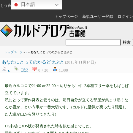
日本語
もう夜ですね
ゲスト
さん
トップページ
新規ユーザー登録
ログイン
トップページ
»
r.
»
あなたにとってのかるどせぷと
あなたにとってのかるどせぷと
(2015年11月14日)
r.
日記
0 + 20
1,388
最
近
カルコロで21:00 or 22:00～辺りから1日1-2卓程フリー卓をしばしば
立てています。
私にとって新作発表と云うのは、明日自分が立てる部屋が集まり易くな
るか否か、という事が一番大切です。 (カルドに活気が戻ったり隠遁し
た人達が山から降りてきたり)
DS末期に3DS版が発表された時も似た感じでした。