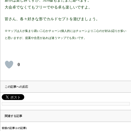
新作は楽しみですが、3DS版もまだまだ遊べます。
大会卓でなくてもフリーでやる卓も楽しいですよ。
皆さん、各々好きな形でカルドセプトを遊びましょう。
※マップは人が集まり易い二心かチェーン(個人的にはチェーンより二心のが好み)辺りが多い
と思いますが、提案や合意があれば違うマップでも良いです。
0
この記事への反応
関連する記事
前後の記事 (r.の記事)