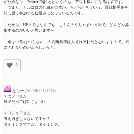
がだめなら、Twitterで@1とかいうのも、アウト扱いになるはずです。
つまり、カルコロの仕組み自体が、もともとそういう、対戦相手を事
前に観て参加する仕組みになっているのです。
だから、HP上でもなんでも じぶんのやりやすい方法で、どんどん募
集するのがいいと思います^^
卓はいる/はいらない の判断基準は人それぞれだと思いますので、気
にされないのがよろしいかと。
0
ならー
(2012年12月15日)
＞セプコさん
無理だってばΣ（ﾟдﾟlll）
＞ヨシュアさん
考え過ぎじゃないですか？
タイミングですよ、タイミング。