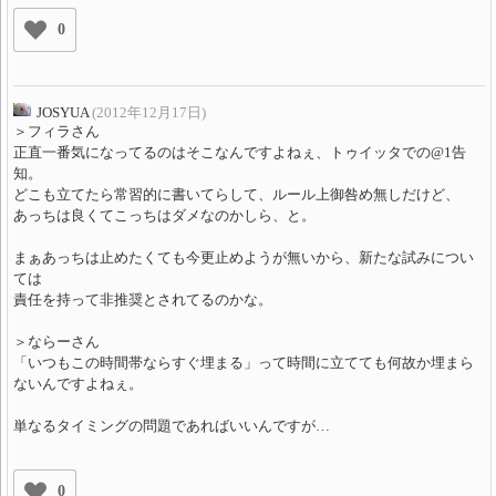
0
JOSYUA
(2012年12月17日)
＞フィラさん
正直一番気になってるのはそこなんですよねぇ、トゥイッタでの@1告
知。
どこも立てたら常習的に書いてらして、ルール上御咎め無しだけど、
あっちは良くてこっちはダメなのかしら、と。
まぁあっちは止めたくても今更止めようが無いから、新たな試みについ
ては
責任を持って非推奨とされてるのかな。
＞ならーさん
「いつもこの時間帯ならすぐ埋まる」って時間に立てても何故か埋まら
ないんですよねぇ。
単なるタイミングの問題であればいいんですが…
0