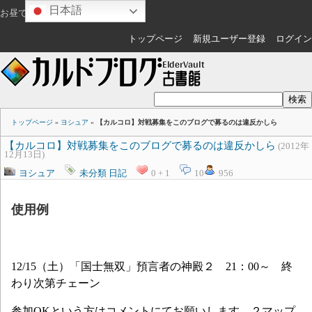
日本語
お昼ですね
ゲスト
さん
トップページ
新規ユーザー登録
ログイン
トップページ
»
ヨシュア
»
【カルコロ】対戦募集をこのブログで募るのは違反かしら
【カルコロ】対戦募集をこのブログで募るのは違反かしら
(2012年
12月13日)
ヨシュア
未分類
日記
0 + 1
10
956
使用例
12/15（土）「国士無双」預言者の神殿２ 21：00～
終
わり次第チェーン
参加OKという方はコメントにてお願いします。２マップ