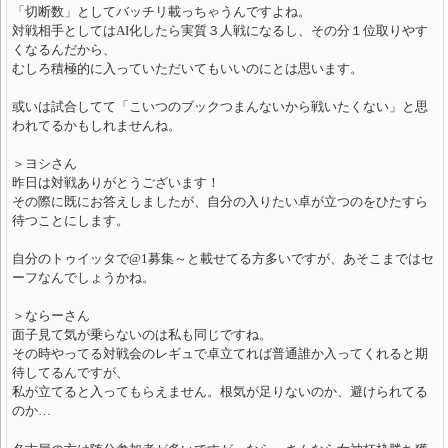
「切断数」としてバッチリ載っちゃうんですよね。
対戦相手としてはAI化したら実質３人戦になるし、その分１位取りやす
くなるんだから、
むしろ積極的に入っていただいてもいいのにとは思います。
或いは試合してて「こいつのブックつまんないから戦いたくない」と思
われてるかもしれませんね。
＞ヨシさん
昨日は対戦ありがとうございます！
その際に既にお答えしましたが、自分の入りたい卓が立つのをひたすら
待つことにします。
自分のトゥイッタで@1募集～と載せてる方多いですが、あそこまではセ
ーフなんでしょうかね。
＞ならーさん
面子見て気が乗らないのは私も同じですね。
その時やってる対戦会のレギュで卓立てれば普通誰か入ってくれると期
待してるんですが、
私が立てると入ってもらえません。根気が足りないのか、避けられてる
のか…