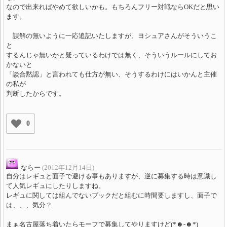
なので出来ればやめて欲しいかも。もちろんフリー対戦ならOKだと思い
ます。
誤解の無いように一応追記いたしますが、ヨシュアさんがそういうこ
と
するんじゃ無いかと疑っているわけでは無く、そういうルールにしてお
かないと
「談合黙認」と言われても仕方が無い、そうするわけにはいかんと主催
の私が
判断したからです。
0
ならー
(2012年12月14日)
自分はレギュと面子で避ける事もありますが、逆に募集する時は意識し
て人気レギュにしたりしますね。
レギュに関しては組んでないブックだと組むに時間要しますし、面子で
は、、、気分？
まぁ名古屋落ち着いたらモーフで募集してやりますけど(*☻-☻*)