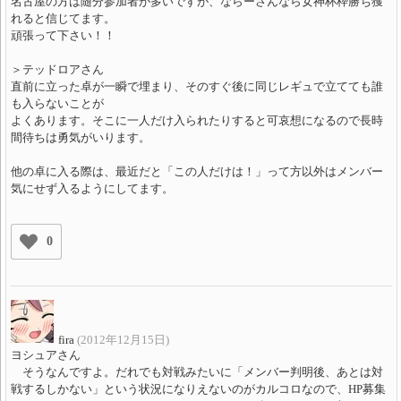
名古屋の方は随分参加者が多いですが、ならーさんなら女神杯枠勝ち獲
れると信じてます。
頑張って下さい！！
＞テッドロアさん
直前に立った卓が一瞬で埋まり、そのすぐ後に同じレギュで立てても誰
も入らないことが
よくあります。そこに一人だけ入られたりすると可哀想になるので長時
間待ちは勇気がいります。
他の卓に入る際は、最近だと「この人だけは！」って方以外はメンバー
気にせず入るようにしてます。
0
fira
(2012年12月15日)
ヨシュアさん
そうなんですよ。だれでも対戦みたいに「メンバー判明後、あとは対
戦するしかない」という状況になりえないのがカルコロなので、HP募集