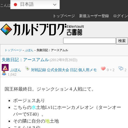
日本語
こんばんは
ゲスト
さん
トップページ
新規ユーザー登録
ログイン
トップページ
»
ぶぼん
»
失敗日記：アースアムル
失敗日記：アースアムル
(2012年9月20日)
ぶぼん
対戦記録
公式全国大会
日記
個人用メモ
0 + 2
2
1,042
国王杯最終日。ジャンクション４人戦にて。
ボージェスあり
こちらの
水
土地Lv1にホーンカメレオン（ターンオー
バーでST40）。
その隣に自分の
地
土地
こちらは３位。