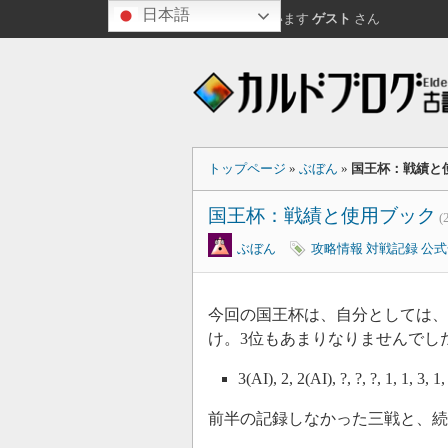
日本語
おはようございます
ゲスト
さん
トップページ
»
ぶぼん
»
国王杯：戦績と
国王杯：戦績と使用ブック
(
ぶぼん
攻略情報
対戦記録
公式
今回の国王杯は、自分としては、
け。3位もあまりなりませんでし
3(AI), 2, 2(AI), ?, ?, ?, 1, 1, 3, 1
前半の記録しなかった三戦と、続く