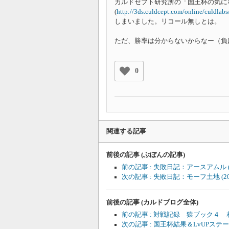
カルドセプト研究所の「国王杯の気に
(
http://3ds.culdcept.com/online/culdla
しまいました。リコール無しとは。
ただ、勝率は分からないからなー（負
0
関連する記事
前後の記事 (ぶぼんの記事)
前の記事 : 失敗日記：アースアムル
次の記事 : 失敗日記：モーフ土地
(
前後の記事 (カルドブログ全体)
前の記事 : 対戦記録 猿ブック４
次の記事 : 国王杯結果＆LvUPステ