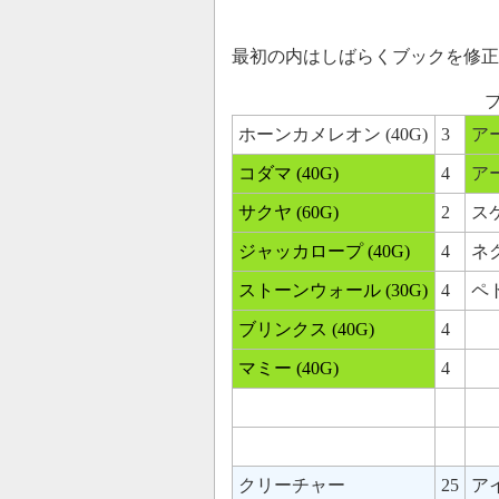
最初の内はしばらくブックを修正
ホーンカメレオン (40G)
3
アー
コダマ (40G)
4
アー
サクヤ (60G)
2
スケ
ジャッカロープ (40G)
4
ネク
ストーンウォール (30G)
4
ペト
ブリンクス (40G)
4
マミー (40G)
4
クリーチャー
25
ア