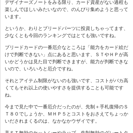
デザイナーズノートをみる限り、カード資産がない過程も
楽しんでほしいみたいなので、のんびり集めようと思って
います。
というか、わりとブリードパーツに投資しちゃってます、
少なくとも今回のランキングではとても強いですね。
ブリードカードの一番厄介なところは「能力をカード絵だ
けで判断できない」点にあると思います、ＳＴやＨＰが高
いかどうかは見た目で判断できますが、能力が判断できな
いので、いろいろと厄介ですね。
それとアイテム制限がないのも強いです、コストがバカ高
くてもそれ以上の使いやすさを提供することも可能です
ね。
今まで見た中で一番厄介だったのが、先制＋手札復帰のＳ
Ｔ８０でしょうか、ＭＨＰ５とコストをおさえてちょっか
いだされまくるのは、なかなかウザイです。
高ＳＴ無効のケットシーやラハブ、先制無効のグレートタ