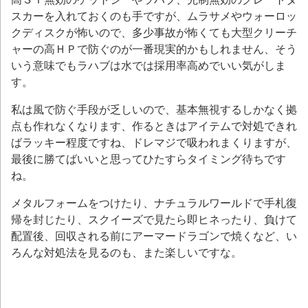
スカーを入れておくのも手ですが、ムラサメやウォーロッ
クディスクが怖いので、多少事故が怖くても大型クリーチ
ャーの高ＨＰで防ぐのが一番現実的かもしれません、そう
いう意味でもラハブは水では採用率高めでいい気がしま
す。
私は風で防ぐ手段が乏しいので、基本無視するしかなく拠
点も作れなくなります、作るときはアイテムで対処できれ
ばラッキー程度ですね、ドレマジで吸われまくりますが、
最後に勝てばいいと思ってひたすらタイミング待ちです
ね。
メタルフォームをつけたり、ナチュラルワールドで手札復
帰を封じたり、スクイーズで見たら即ヒネったり、負けて
配置後、回収される前にアーマードラゴンで焼くなど、い
ろんな対処法を見るのも、また楽しいですな。