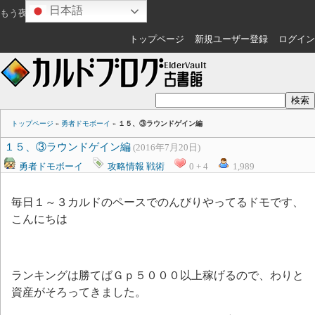
日本語
もう夜ですね
ゲスト
さん
トップページ
新規ユーザー登録
ログイン
トップページ
»
勇者ドモボーイ
»
１５、③ラウンドゲイン編
１５、③ラウンドゲイン編
(2016年7月20日)
勇者ドモボーイ
攻略情報
戦術
0 + 4
1,989
毎日１～３カルドのペースでのんびりやってるドモです、
こんにちは
ランキングは勝てばＧｐ５０００以上稼げるので、わりと
資産がそろってきました。