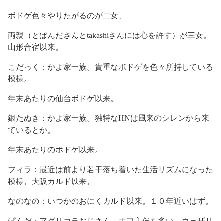
ボドゲ色々やりたがるのが二女、
両親（とぱんださんとtakashiさんには心を許す）が三女。
山形合宿以来。
こだっく：かよ家一族。貴重なボドゲを色々所持している
模様。
年末あたりの仙台ボドゲ以来。
銀たぬき：かよ家一族。独特なHNは風来のシレンから来
ているとか。
年末あたりのボドゲ以来。
フィラ：最近は前より若干落ち着いた生活リズムになった
模様。大阪カルド以来。
なのなの：いつかのおにくカルド以来。１０年近いはず。
ぱんだ：アグリコラおじさん。オフ主催も多い。ウェザリ