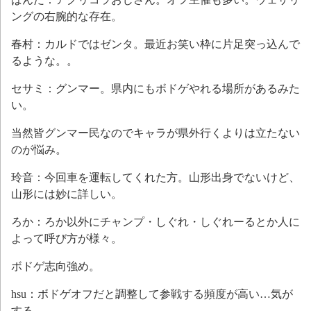
ングの右腕的な存在。
春村：カルドではゼンタ。最近お笑い枠に片足突っ込んで
るような。。
セサミ：グンマー。県内にもボドゲやれる場所があるみた
い。
当然皆グンマー民なのでキャラが県外行くよりは立たない
のが悩み。
玲音：今回車を運転してくれた方。山形出身でないけど、
山形には妙に詳しい。
ろか：ろか以外にチャンプ・しぐれ・しぐれーるとか人に
よって呼び方が様々。
ボドゲ志向強め。
hsu：ボドゲオフだと調整して参戦する頻度が高い…気が
する。