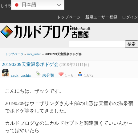
日本語
もう夜ですね
ゲスト
さん
トップページ
新規ユーザー登録
ログイン
トップページ
»
zack_urchin
»
20190209天童温泉ボドゲ会
20190209天童温泉ボドゲ会
(2019年2月11日)
zack_urchin
未分類
1 + 6
1,672
こんにちは、ザックです。
20190209はウェザリングさん主催の山形は天童市の温泉宿
でボドゲ等をしてきました。
カルドブログなのにカルドセプトと関連無くていいんか～
ってぼやいたら