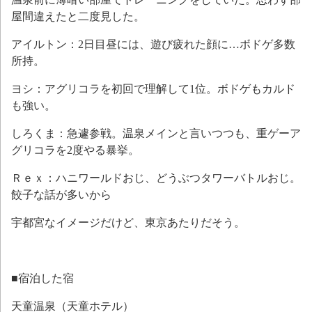
屋間違えたと二度見した。
アイルトン：2日目昼には、遊び疲れた顔に…ボドゲ多数
所持。
ヨシ：アグリコラを初回で理解して1位。ボドゲもカルド
も強い。
しろくま：急遽参戦。温泉メインと言いつつも、重ゲーア
グリコラを2度やる暴挙。
Ｒｅｘ：ハニワールドおじ、どうぶつタワーバトルおじ。
餃子な話が多いから
宇都宮なイメージだけど、東京あたりだそう。
■宿泊した宿
天童温泉（天童ホテル）