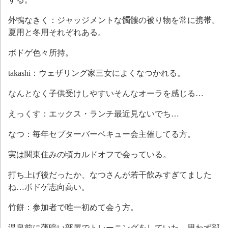
外鴨なきく：ジャッジメントな髑髏の被り物を常に携帯。
夏用と冬用それぞれある。
ボドゲ色々所持。
takashi：ウェザリング家三女によくなつかれる。
なんとなく子供受けしやすいそんなオーラを感じる…
えっくす：エックス・ランチ最近見ないでち…
なつ：毎年セプターバーベキュー会主催してる方。
実は関東住みの頃カルドオフで会っている。
打ち上げ後だったか、なつさんが若干飲みすぎてました
ね…ボドゲ志向高い。
竹餅：参加者で唯一初めて会う方。
温泉前に薄暗い部屋でトレーニングをしていた。思わず部