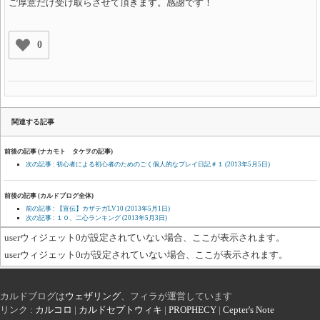
ご厚意だけ受け取らさせて頂きます。感謝です！
0
関連する記事
前後の記事 (ナカモト タケヲの記事)
次の記事 : 初心者による初心者のためのごく個人的なプレイ日記＃１
(2013年5月5日)
前後の記事 (カルドブログ全体)
前の記事 : 【宣伝】カザテガLV10
(2013年5月1日)
次の記事 : １０、二心ランキング
(2013年5月3日)
userウィジェット0が設定されていない場合、ここが表示されます。
userウィジェット0rが設定されていない場合、ここが表示されます。
カルドブログは
ウェザリング
、フィラが運営しています
リンク :
カルコロ
|
カルドセプトウィキ
|
PROPHECY
|
Cepter's Note