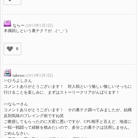
ならー
(2013年5月2日)
木偶回しという裏テク？が…(´･_･`)
0
takewo
(2013年5月3日)
>>ひろよしさん
コメントありがとうございます！ 対人戦という愉しい愉しいそっちに
行けることを楽しみに、まずはストーリークリアがんばります！
>>ならーさん
コメントありがとうございます！ その裏テク調べてみましたが、結構
反則気味のプレイング術ですね笑
ご教授してもらったのに大変に悪いですが、CPU相手と言えど、地道に
一戦一戦闘って経験を積みたいので、多分この裏テクは活用しません。
ごめんなさい。