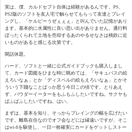
実は、僕、カルドセプト自体は経験があるんです。PS、
PS2版のソフトを友人宅で触らせてもらって友達とプレイ
ングし、「ケルピーうぜぇぇぇ」と叫んでいた記憶があり
ます。基本的に水属性に良い思い出がありません。通行料
ぼったくられて土地を売却するあのやるせなさは桃鉄に近
いものがあると感じる次第です。
閑話休題。
ハード、ソフトと一緒に公式ガイドブックも購入しまし
て、カード図鑑をひまな時に眺めては、「サキュバスの絵
えろいなぁ」とか「ディスペルの絵もえろいなぁ」とかそ
ういう下賤なことばっか思う今日この頃です。とりあえ
ず、パウダーイーターをもふもふしたいですね。サクヤも
ぱふぱふしたいですね。はい。
まずは、基本を知り、そっからプレイングの幅を広げたい
です。離島在住なのでオフ会などには縁遠いですが、そこ
はwi-fiを駆使し、一日一枚確実にカードをゲットしストー