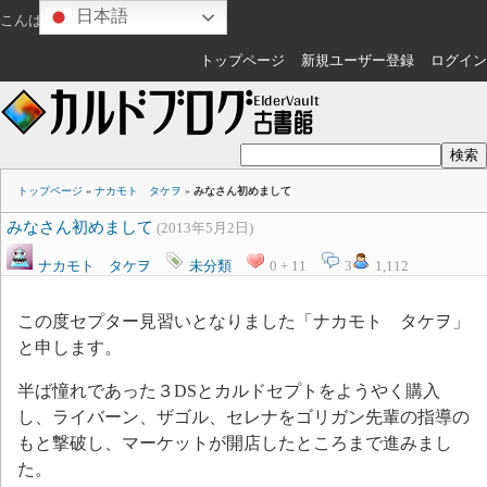
日本語
こんばんは
ゲスト
さん
トップページ
新規ユーザー登録
ログイン
トップページ
»
ナカモト タケヲ
»
みなさん初めまして
みなさん初めまして
(2013年5月2日)
ナカモト タケヲ
未分類
0 + 11
3
1,112
この度セプター見習いとなりました「ナカモト タケヲ」
と申します。
半ば憧れであった３DSとカルドセプトをようやく購入
し、ライバーン、ザゴル、セレナをゴリガン先輩の指導の
もと撃破し、マーケットが開店したところまで進みまし
た。