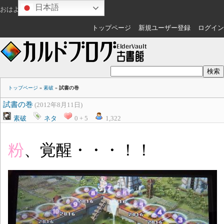
日本語
おはようございます
ゲスト
さん
トップページ
新規ユーザー登録
ログイン
トップページ
»
素破
»
試書の巻
試書の巻
(2012年8月11日)
素破
ネタ
0 + 5
1,322
粉
、覚醒・・・！！