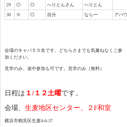
29
◎
◎
へりとんさん
へりとん
30
※
◎
自分
ならー
アバ
会場のキャパ５０名です。どちらさまでも気兼ねなくご参
加ください。
見学のみ、途中参加も可です。見学のみ（無料）
日程は
１/１２土曜
です。
会場、
生麦地区センター、
２F和室
横浜市鶴見区生麦4-6-37