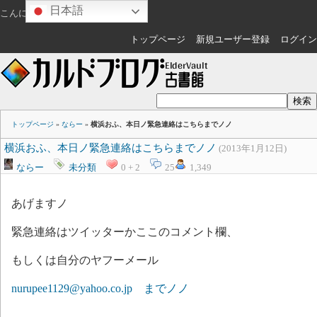
日本語
こんにちは
ゲスト
さん
トップページ
新規ユーザー登録
ログイン
トップページ
»
ならー
»
横浜おふ、本日ノ緊急連絡はこちらまでノノ
横浜おふ、本日ノ緊急連絡はこちらまでノノ
(2013年1月12日)
ならー
未分類
0 + 2
25
1,349
あげますノ
緊急連絡はツイッターかここのコメント欄、
もしくは自分のヤフーメール
nurupee1129@yahoo.co.jp までノノ