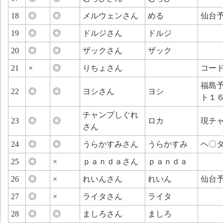
18
◎
◎
メルウェンさん
める
仙台
19
◎
◎
ドルジさん
ドルジ
20
◎
◎
ザックさん
ザック
21
×
◎
りちょさん
コー
福島
22
◎
◎
ヨシさん
ヨシ
ト１
チャンプしぐれ
23
◎
◎
ロカ
現チ
さん
24
◎
◎
うらかすみさん
うらかすみ
ヘ〇
25
◎
×
ｐａｎｄａさん
ｐａｎｄａ
26
◎
×
れいんさん
れいん
仙台
27
◎
×
ライタさん
ライタ
28
◎
◎
ましろさん
ましろ