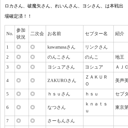
ロカさん、破魔矢さん、れいんさん、ヨシさん、は本戦出
場確定済！！
参加
No.
二次会
お名前
セプター名
紹介
状況
1
◎
◎
kawamasaさん
リンクさん
2
◎
◎
のんこさん
のんこ
地王
3
◎
◎
ヨシュアさん
ヨシュア
ＡＪ
ＺＡＫＵＲ
4
◎
◎
ZAKUROさん
美声
Ｏ
5
◎
◎
ｈｓｕさん
ｈｓｕ
セプ
ｋｎａｔｓ
6
◎
◎
なつさん
東京
ｕ
7
◎
◎
さーもんさん