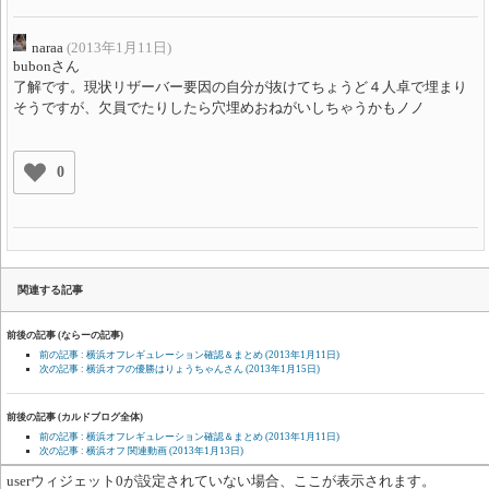
naraa
(2013年1月11日)
bubonさん
了解です。現状リザーバー要因の自分が抜けてちょうど４人卓で埋まり
そうですが、欠員でたりしたら穴埋めおねがいしちゃうかもノノ
0
関連する記事
前後の記事 (ならーの記事)
前の記事 : 横浜オフレギュレーション確認＆まとめ
(2013年1月11日)
次の記事 : 横浜オフの優勝はりょうちゃんさん
(2013年1月15日)
前後の記事 (カルドブログ全体)
前の記事 : 横浜オフレギュレーション確認＆まとめ
(2013年1月11日)
次の記事 : 横浜オフ 関連動画
(2013年1月13日)
userウィジェット0が設定されていない場合、ここが表示されます。