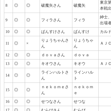
東京
8
◎
◎
破魔矢さん
破魔矢
本戦
紳士
9
◎
◎
フィラさん
フィラ
出場
10
◎
◎
ぱんすけさん
ぱんすけ
カル
りょうちゃんさ
りょうちゃ
11
◎
×
ＡＪ
ん
ん
12
◎
◎
ｄｏｖａさん
ｄｏｖａ
13
◎
◎
キオウさん
キオウ
ＡＪ
ラインハルトさ
ラインハル
14
◎
◎
ん
ト
ｎｅｋｏｍｅさ
ｎｅｋｏｍ
15
◎
◎
ん
ｅ
16
◎
◎
せつなさん
せつな
17
◎
◎
むらびさん
むらび