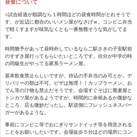
昼食について
○
試合経過が順調なら１時間ほどの昼食時間がとれそうで
す、が近辺に都合のいいメシ屋がなさげｗ。コンビニ弁当
で軽くすますが味気なくとも一番無難そうな気がしてま
す。
時間猶予があって昼時外しているなら二駅さきの子安駅前
のすずき屋行ってもらいたいところです。自分が中学の時
の同級生がやってる家系ラーメン屋。
基本飲食禁止らしいですが、持込の手弁当のみ可とか。デ
リバリーの類は不可。ピザは無理！！カップラーメン、お
でん等の汁物も禁止だそうです。会場すぐそばに蕎麦屋と
トンカツ屋があるようですが、時間的に余裕あるか微妙な
ところ、店も微妙だったし。駅逆側にフレッシュネスバー
ガーがあるような。
事前にコンビニ等でおにぎりサンドイッチ等を用意される
ことをお願いしたいです。会場徒歩５分ほどの場所にコン