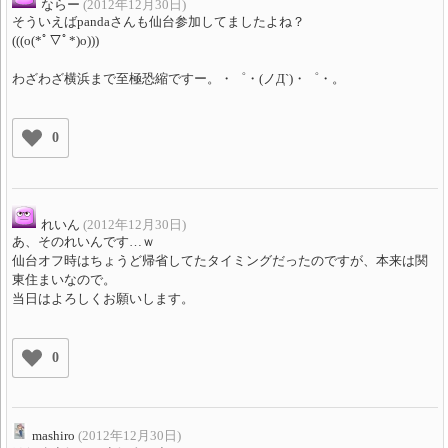
ならー
(2012年12月30日)
そういえばpandaさんも仙台参加してましたよね？
(((o(*ﾟ▽ﾟ*)o)))
わざわざ横浜まで至極恐縮ですー。・゜・(ノД`)・゜・。
0
れいん
(2012年12月30日)
あ、そのれいんです…ｗ
仙台オフ時はちょうど帰省してたタイミングだったのですが、本来は関
東住まいなので。
当日はよろしくお願いします。
0
mashiro
(2012年12月30日)