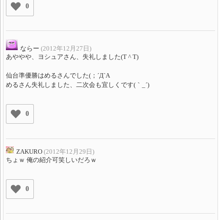
0
ならー
(2012年12月27日)
あややや、ヨシュアさん、失礼しました(T ^ T)
仙台準優勝はめるさんでした(；´Д`A
めるさん失礼しました、二次会も宜しくです(｀_´)ゞ
0
ZAKURO
(2012年12月29日)
ちょｗ 俺の紹介可笑しいだろｗ
0