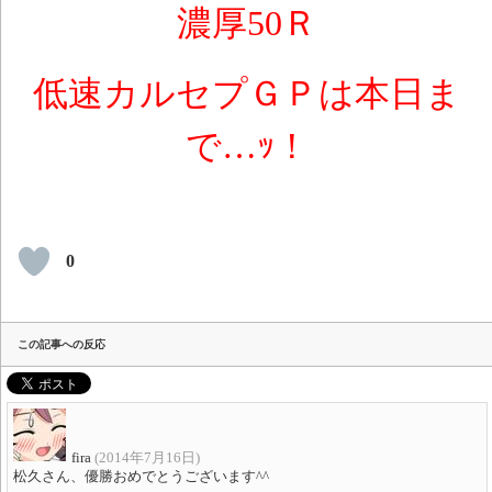
濃厚50Ｒ
低速カルセプＧＰは本日ま
で…ｯ！
0
この記事への反応
fira
(2014年7月16日)
松久さん、優勝おめでとうございます^^