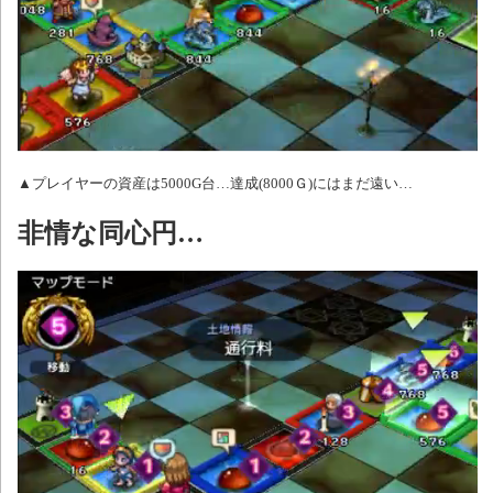
▲プレイヤーの資産は5000G台…達成(8000Ｇ)にはまだ遠い…
非情な同心円…