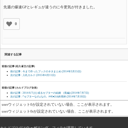
先週の爆速GPとレギュが違うのに今更気が付きました。
0
関連する記事
前後の記事 (松久峯文の記事)
前の記事 : 今まで作ったブックのネタまとめ
(2014年3月15日)
次の記事 : 入札カルド
(2015年4月11日)
前後の記事 (カルドブログ全体)
前の記事 : 2014/6/7(土) 或るセプターの結婚 (長編)
(2014年7月7日)
次の記事 : ｢セプターなの｣なの。#46●2ch終焉杯
(2014年7月18日)
userウィジェット0が設定されていない場合、ここが表示されます。
userウィジェット0rが設定されていない場合、ここが表示されます。
カルドブログは
ウェザリング
、フィラが運営しています