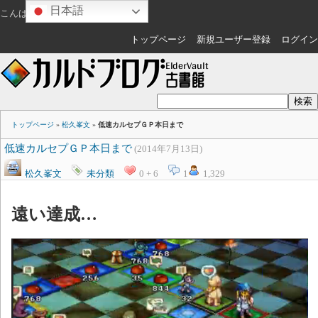
日本語
こんばんは
ゲスト
さん
トップページ
新規ユーザー登録
ログイン
トップページ
»
松久峯文
»
低速カルセプＧＰ本日まで
低速カルセプＧＰ本日まで
(2014年7月13日)
松久峯文
未分類
0 + 6
1
1,329
遠い達成…