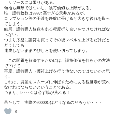
リソースには限りがある。
領地も無限ではないし、護符価値も上限がある。
唯一護符枚数は999と高すぎる天井があるが、
コラプション等の干渉を序盤に受けると大きな後れを取っ
てしまう。
結局、護符購入枚数もある程度折り合いをつけなければな
らない。
つまり序盤に護符を買ってその後レベルを上げるだけだと
どうしても
達成しないままのびしろを使い切ってしまう。
この問題を解決するためには、護符価値を何らかの方法
で下げて
再度、護符購入→護符上げを行う他ないのではないかと思
う。
これは、資産をスムーズに伸ばすためにある程度場が荒れ
なければならないということである。
つまり、90000Gは必ず場が荒れる！
果たして、実際の90000Gはどうなるのだろうか・・・
0