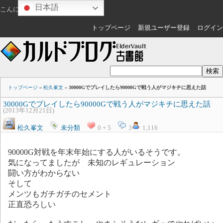
日本語
こんにちは
ゲスト
さん
トップページ
新規ユーザー登録
ログイン
トップページ
»
松久峯文
»
30000Gでプレイしたら90000Gで戦う人がマジキチに思えた話
30000Gでプレイしたら90000Gで戦う人がマジキチに思えた話
(2013年12月21日)
松久峯文
未分類
0 + 5
3
1,116
90000G対戦を年末年始にする人がいるそうです。
気になってましたが 未知のレギュレーション
闘い方がわからない
そして
メンツもガチガチのセメント
正直恐ろしい