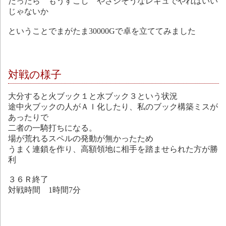
だったら もうすこし やさシそうなレギュでやればいい
じゃないか
ということでまがたま30000Gで卓を立ててみました
対戦の様子
大分すると火ブック１と水ブック３という状況
途中火ブックの人がＡＩ化したり、私のブック構築ミスが
あったりで
二者の一騎打ちになる。
場が荒れるスペルの発動が無かったため
うまく連鎖を作り、高額領地に相手を踏ませられた方が勝
利
３６Ｒ終了
対戦時間 1時間7分